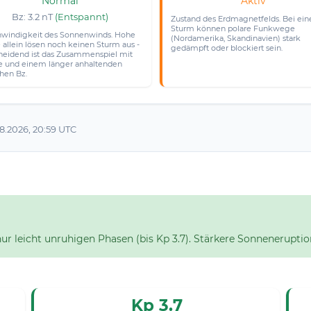
Normal
Aktiv
Bz: 3.2 nT
(Entspannt)
Zustand des Erdmagnetfelds. Bei ei
Sturm können polare Funkwege
windigkeit des Sonnenwinds. Hohe
(Nordamerika, Skandinavien) stark
 allein lösen noch keinen Sturm aus -
gedämpft oder blockiert sein.
heidend ist das Zusammenspiel mit
e und einem länger anhaltenden
chen Bz.
.2026, 20:59 UTC
 leicht unruhigen Phasen (bis Kp 3.7). Stärkere Sonneneruption
Kp 3.7