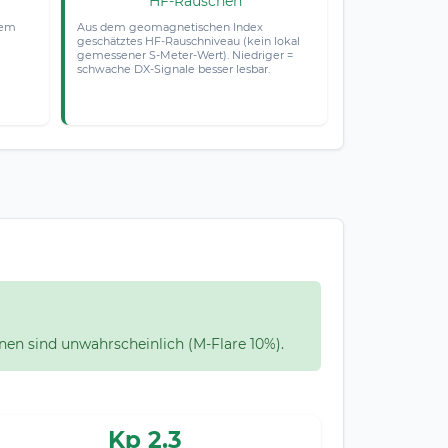
HF-Rauschen
nem
Aus dem geomagnetischen Index
geschätztes HF-Rauschniveau (kein lokal
gemessener S-Meter-Wert). Niedriger =
schwache DX-Signale besser lesbar.
en sind unwahrscheinlich (M-Flare 10%).
Kp 2.3