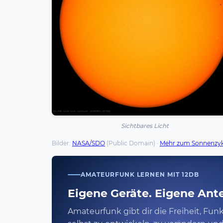
Sichtbares Licht
Bilder:
NASA/SDO
(Public Domain) ·
Mehr zum Sonnenzyk
AMATEURFUNK LERNEN MIT 12DB
Eigene Geräte. Eigene Ant
Amateurfunk gibt dir die Freiheit, Fu