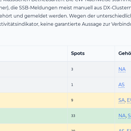
), die SSB-Meldungen meist manuell aus DX-Clustern (
ehört und gemeldet werden. Wegen der unterschiedlich
ktivitätsindikator, keine garantierte Aussage zur Verbind
Spots
Gehö
NA
3
AS
1
SA
,
E
9
NA
,
S
33