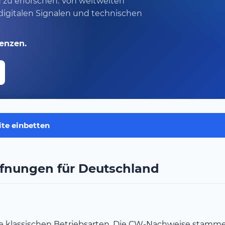
d zu erforschen. Von weltweiten
 digitalen Signalen und technischen
uenzen.
ite einbetten
ffnungen für Deutschland
ie klassischen Betriebsarten. Die CW-Nachweise stam