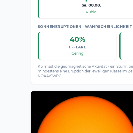
Sa, 08.08.
Ruhig
SONNENERUPTIONEN · WAHRSCHEINLICHKEIT 
40%
C-FLARE
Gering
Kp misst die geomagnetische Aktivität - ein Sturm beg
mindestens eine Eruption der jeweiligen Klasse im Zei
NOAA/SWPC.