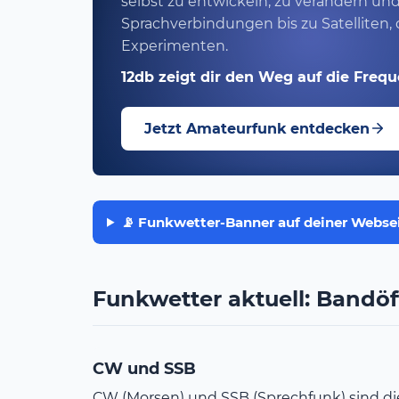
selbst zu entwickeln, zu verändern un
Sprachverbindungen bis zu Satelliten,
Experimenten.
12db zeigt dir den Weg auf die Freq
Jetzt Amateurfunk entdecken
📡 Funkwetter-Banner auf deiner Webse
Funkwetter aktuell: Bandö
CW und SSB
CW (Morsen) und SSB (Sprechfunk) sind d