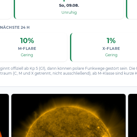
So, 09.08.
Unruhig
NÄCHSTE 24 H
10%
1%
M-FLARE
X-FLARE
Gering
Gering
innt offiziell ab Kp 5 (G1), dann können polare Funkwege gestört sein. Die 
traum (C, M und X getrennt, nicht ausschließend); ab M-Klasse sind kurze K