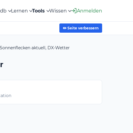
2db
Lernen
Tools
Wissen
Anmelden
✏️ Seite verbessern
Sonnenflecken aktuell, DX-Wetter
r
tation