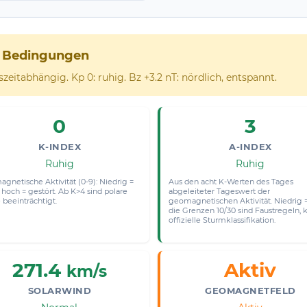
e Bedingungen
eitabhängig. Kp 0: ruhig. Bz +3.2 nT: nördlich, entspannt.
0
3
K-INDEX
A-INDEX
Ruhig
Ruhig
gnetische Aktivität (0-9): Niedrig =
Aus den acht K-Werten des Tages
 hoch = gestört. Ab K>4 sind polare
abgeleiteter Tageswert der
beeinträchtigt.
geomagnetischen Aktivität. Niedrig = 
die Grenzen 10/30 sind Faustregeln, 
offizielle Sturmklassifikation.
271.4
Aktiv
km/s
SOLARWIND
GEOMAGNETFELD