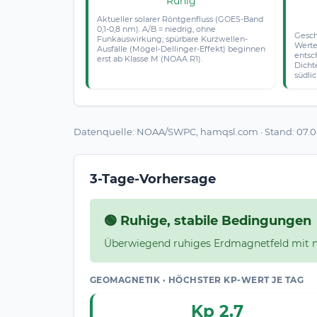
Ruhig
Aktueller solarer Röntgenfluss (GOES-Band
0,1-0,8 nm). A/B = niedrig, ohne
Gesch
Funkauswirkung; spürbare Kurzwellen-
Werte
Ausfälle (Mögel-Dellinger-Effekt) beginnen
entsc
erst ab Klasse M (NOAA R1).
Dicht
südli
Datenquelle: NOAA/SWPC, hamqsl.com · Stand: 07.08
3-Tage-Vorhersage
🟢 Ruhige, stabile Bedingungen
Überwiegend ruhiges Erdmagnetfeld mit nur
GEOMAGNETIK · HÖCHSTER KP-WERT JE TAG
Kp 2.7