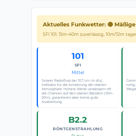
Aktuelles Funkwetter: 🟡 Mäßig
SFI 101: 15m-40m zuverlässig, 10m/12m tagesz
101
SFI
Mittel
Solarer Radiofluss bei 10,7 cm (in sfu),
Geoma
Indikator für die Ionisierung der oberen
ruhig,
Atmosphäre. Höhere Werte verbessern oft
Wege 
die Chancen auf den oberen Bändern (10m-
20m), garantieren aber keine gute
Ausbreitung.
B2.2
RÖNTGENSTRAHLUNG