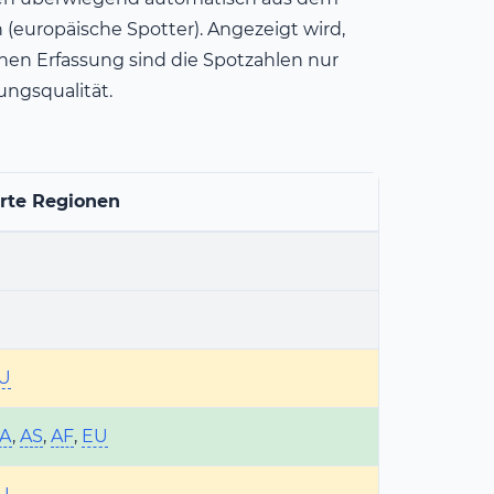
europäische Spotter). Angezeigt wird,
en Erfassung sind die Spotzahlen nur
ungsqualität.
rte Regionen
U
A
,
AS
,
AF
,
EU