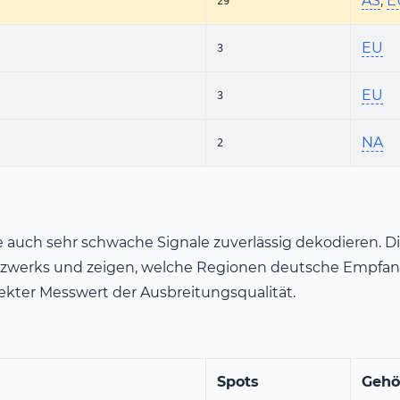
AS
,
E
29
EU
3
EU
3
NA
2
die auch sehr schwache Signale zuverlässig dekodieren
zwerks und zeigen, welche Regionen deutsche Empfang
direkter Messwert der Ausbreitungsqualität.
Spots
Gehö