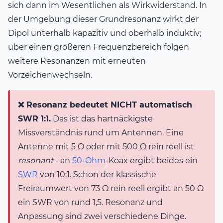
sich dann im Wesentlichen als Wirkwiderstand. In
der Umgebung dieser Grundresonanz wirkt der
Dipol unterhalb kapazitiv und oberhalb induktiv;
über einen größeren Frequenzbereich folgen
weitere Resonanzen mit erneuten
Vorzeichenwechseln.
❌ Resonanz bedeutet NICHT automatisch
SWR 1:1.
Das ist das hartnäckigste
Missverständnis rund um Antennen. Eine
Antenne mit 5 Ω oder mit 500 Ω rein reell ist
resonant
- an
50-Ohm
-Koax ergibt beides ein
SWR
von 10:1. Schon der klassische
Freiraumwert von 73 Ω rein reell ergibt an 50 Ω
ein SWR von rund 1,5. Resonanz und
Anpassung sind zwei verschiedene Dinge.