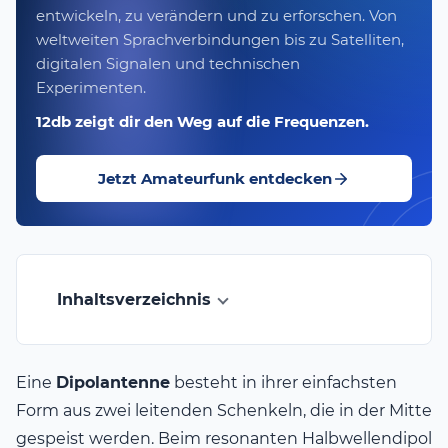
entwickeln, zu verändern und zu erforschen. Von
weltweiten Sprachverbindungen bis zu Satelliten,
digitalen Signalen und technischen
Experimenten.
12db zeigt dir den Weg auf die Frequenzen.
Jetzt Amateurfunk entdecken
Inhaltsverzeichnis
Eine
Dipolantenne
besteht in ihrer einfachsten
Form aus zwei leitenden Schenkeln, die in der Mitte
gespeist werden. Beim resonanten Halbwellendipol