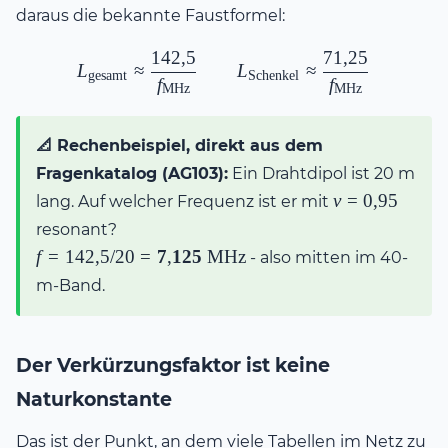
0{,}95
300/f_{\text{MHz}}
daraus die bekannte Faustformel:
142
,
5
71
,
25
L_{\text{gesamt}} \approx 
L
≈
L
≈
gesamt
Schenkel
f
f
MHz
MHz
📐 Rechenbeispiel, direkt aus dem
Fragenkatalog (AG103):
Ein Drahtdipol ist 20 m
v =
v
=
0
,
95
lang. Auf welcher Frequenz ist er mit
0{,}95
resonant?
f = 142{,}5 / 20
f
=
142
,
5/20
=
7
,
125
MHz
- also mitten im 40-
=
m-Band.
\mathbf{7{,}125\
\text{MHz}}
Der Verkürzungsfaktor ist keine
Naturkonstante
Das ist der Punkt, an dem viele Tabellen im Netz zu