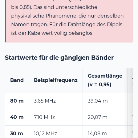
1/\sqrt{\varepsilon_r}
bis 0,85). Das sind unterschiedliche
physikalische Phänomene, die nur denselben
Namen tragen. Für die Drahtlänge des Dipols
ist der Kabelwert völlig belanglos.
Startwerte für die gängigen Bänder
Gesamtlänge
je
Band
Beispielfrequenz
(v = 0,95)
S
80 m
3,65 MHz
39,04 m
19
40 m
7,10 MHz
20,07 m
10
30 m
10,12 MHz
14,08 m
7,