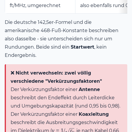
ft/MHz, umgerechnet
also ebenfalls rund 0,
Die deutsche 142,5er-Formel und die
amerikanische 468-Fuß-Konstante beschreiben
also dasselbe - sie unterscheiden sich nur um
Rundungen. Beide sind ein
Startwert
, kein
Endergebnis.
❌ Nicht verwechseln: zwei völlig
verschiedene "Verkürzungsfaktoren"
Der Verkürzungsfaktor einer
Antenne
beschreibt den Endeffekt durch Leiterdicke
und Umgebungskapazität (rund 0,95 bis 0,98).
Der Verkürzungsfaktor einer
Koaxleitung
beschreibt die Ausbreitungsgeschwindigkeit
v =
v
=
1/
ε
im Dielektrikum (
, je nach Kabel 0,66
r