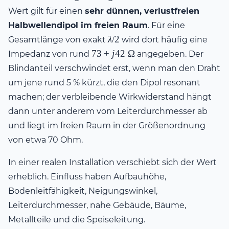
Wert gilt für einen
sehr dünnen, verlustfreien
Halbwellendipol im freien Raum
. Für eine
\lambda/2
λ
/2
Gesamtlänge von exakt
wird dort häufig eine
73 +
73
+
j
42
Ω
Impedanz von rund
angegeben. Der
j42\
Blindanteil verschwindet erst, wenn man den Draht
\Omega
um jene rund 5 % kürzt, die den Dipol resonant
machen; der verbleibende Wirkwiderstand hängt
dann unter anderem vom Leiterdurchmesser ab
und liegt im freien Raum in der Größenordnung
von etwa 70 Ohm.
In einer realen Installation verschiebt sich der Wert
erheblich. Einfluss haben Aufbauhöhe,
Bodenleitfähigkeit, Neigungswinkel,
Leiterdurchmesser, nahe Gebäude, Bäume,
Metallteile und die Speiseleitung.