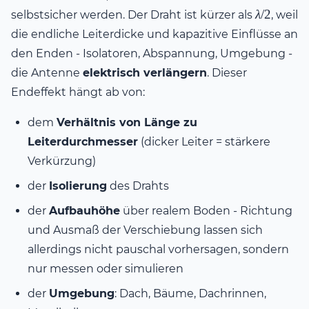
\lambda/2
λ
/2
selbstsicher werden. Der Draht ist kürzer als
, weil
die endliche Leiterdicke und kapazitive Einflüsse an
den Enden - Isolatoren, Abspannung, Umgebung -
die Antenne
elektrisch verlängern
. Dieser
Endeffekt hängt ab von:
dem
Verhältnis von Länge zu
Leiterdurchmesser
(dicker Leiter = stärkere
Verkürzung)
der
Isolierung
des Drahts
der
Aufbauhöhe
über realem Boden - Richtung
und Ausmaß der Verschiebung lassen sich
allerdings nicht pauschal vorhersagen, sondern
nur messen oder simulieren
der
Umgebung
: Dach, Bäume, Dachrinnen,