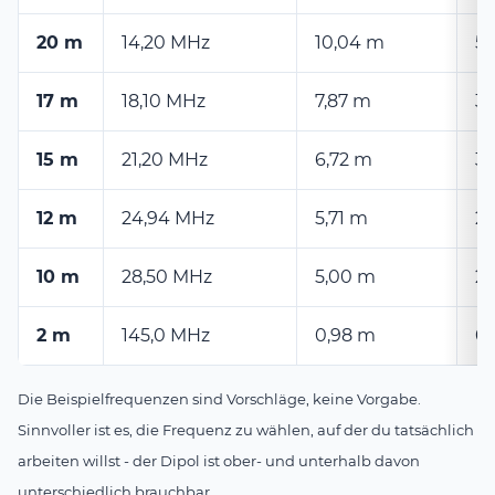
20 m
14,20 MHz
10,04 m
5,
17 m
18,10 MHz
7,87 m
3,
15 m
21,20 MHz
6,72 m
3,
12 m
24,94 MHz
5,71 m
2,
10 m
28,50 MHz
5,00 m
2,
2 m
145,0 MHz
0,98 m
0
Die Beispielfrequenzen sind Vorschläge, keine Vorgabe.
Sinnvoller ist es, die Frequenz zu wählen, auf der du tatsächlich
arbeiten willst - der Dipol ist ober- und unterhalb davon
unterschiedlich brauchbar.