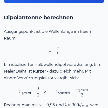
Dipolantenne berechnen
Ausgangspunkt ist die Wellenlänge im freien
Raum:
c
\lambda = \frac{c}{f}
λ
=
f
\lambda/2
λ
/2
Ein idealisierter Halbwellendipol wäre
lang. Ein
realer Draht ist
kürzer
- dazu gleich mehr. Mit
v
v
einem Verkürzungsfaktor
ergibt sich:
λ
L
L_{\text{gesamt}} = \frac{\
gesamt
L
=
⋅
v
L
=
gesamt
Schenkel
2
2
v =
\lambda \approx
v
=
0
,
95
λ
≈
300/
f
Rechnet man mit
und
, wird
MHz