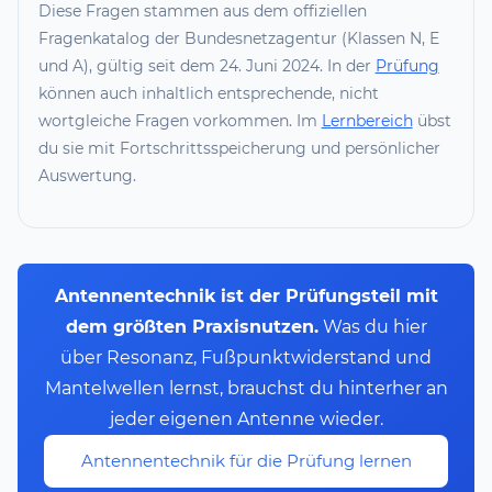
Diese Fragen stammen aus dem offiziellen
Fragenkatalog der Bundesnetzagentur (Klassen N, E
und A), gültig seit dem 24. Juni 2024. In der
Prüfung
können auch inhaltlich entsprechende, nicht
wortgleiche Fragen vorkommen. Im
Lernbereich
übst
du sie mit Fortschrittsspeicherung und persönlicher
Auswertung.
Antennentechnik ist der Prüfungsteil mit
dem größten Praxisnutzen.
Was du hier
über Resonanz, Fußpunktwiderstand und
Mantelwellen lernst, brauchst du hinterher an
jeder eigenen Antenne wieder.
Antennentechnik für die Prüfung lernen