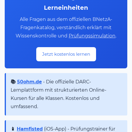
Lerneinheiten
Alle Fragen aus dem offiziellen BNetzA-
Fragenkatalog, verständlich erklärt mit
Wissenskontrolle und
Prüfungssimulation
.
Jetzt kostenlos lernen
📚
50ohm.de
- Die offizielle DARC-
Lernplattform mit strukturierten Online-
Kursen für alle Klassen. Kostenlos und
umfassend.
📱
Hamfisted
(iOS-App) - Prüfungstrainer für