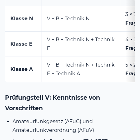
3 × 25
Klasse N
V + B + Technik N
Frag
V + B + Technik N + Technik
4 × 2
Klasse E
E
Frag
V + B + Technik N + Technik
5 × 25
Klasse A
E + Technik A
Frag
Prüfungsteil V: Kenntnisse von
Vorschriften
Amateurfunkgesetz (AFuG) und
Amateurfunkverordnung (AFuV)