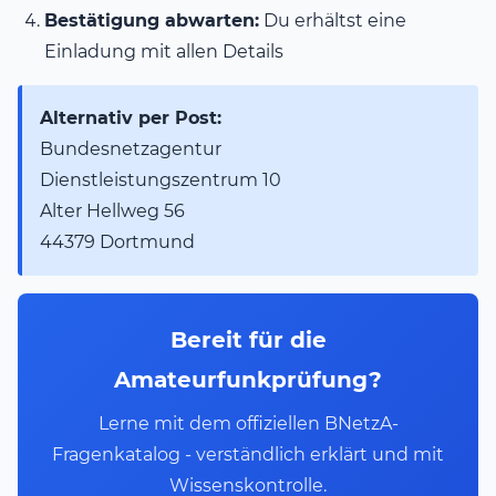
Bestätigung abwarten:
Du erhältst eine
Einladung mit allen Details
Alternativ per Post:
Bundesnetzagentur
Dienstleistungszentrum 10
Alter Hellweg 56
44379 Dortmund
Bereit für die
Amateurfunkprüfung?
Lerne mit dem offiziellen BNetzA-
Fragenkatalog - verständlich erklärt und mit
Wissenskontrolle.