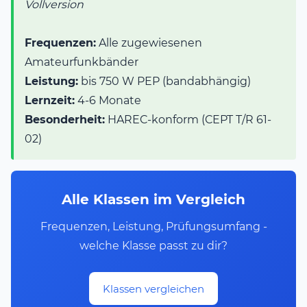
Vollversion
Frequenzen:
Alle zugewiesenen
Amateurfunkbänder
Leistung:
bis 750 W PEP (bandabhängig)
Lernzeit:
4-6 Monate
Besonderheit:
HAREC-konform (CEPT T/R 61-
02)
Alle Klassen im Vergleich
Frequenzen, Leistung, Prüfungsumfang -
welche Klasse passt zu dir?
Klassen vergleichen