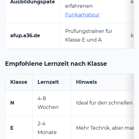
Ausbildungspate
kos
erfahrenen
Funkamateur
Prüfungstrainer für
afup.a36.de
kos
Klasse E und A
Empfohlene Lernzeit nach Klasse
Klasse
Lernzeit
Hinweis
4-8
N
Ideal für den schnellen E
Wochen
2-4
E
Mehr Technik, aber mach
Monate