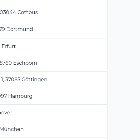
, 03044 Cottbus
4379 Dortmund
 Erfurt
 65760 Eschborn
. 1, 37085 Göttingen
20097 Hamburg
nover
7 München