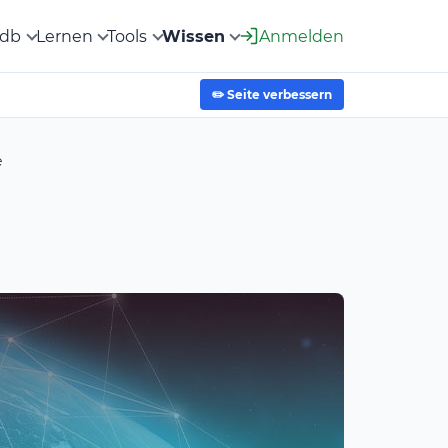
2db
Lernen
Tools
Wissen
Anmelden
✏️ Seite verbessern
e