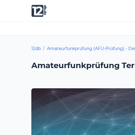
12db
/
Amateurfunkprüfung (AFU-Prüfung) - De
Amateurfunkprüfung Te