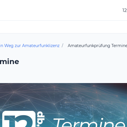
1
in Weg zur Amateurfunklizenz
/
Amateurfunkprüfung Termin
rmine