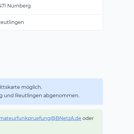
0471 Nürnberg
Reutlingen
ittskarte möglich.
urg und Reutlingen abgenommen.
mateurfunkpruefung@BNetzA.de
oder