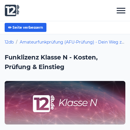
✏️ Seite verbessern
12db
/
Amateurfunkprüfung (AFU-Prüfung) - Dein Weg zur Amateurfunklizenz
Funklizenz Klasse N - Kosten,
Prüfung & Einstieg