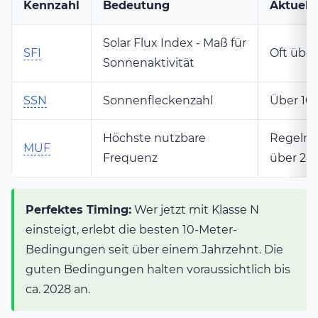
Kennzahl
Bedeutung
Aktuell
Solar Flux Index - Maß für
SFI
Oft über
Sonnenaktivität
SSN
Sonnenfleckenzahl
Über 10
Höchste nutzbare
Regelm
MUF
Frequenz
über 28
Perfektes Timing:
Wer jetzt mit Klasse N
einsteigt, erlebt die besten 10-Meter-
Bedingungen seit über einem Jahrzehnt. Die
guten Bedingungen halten voraussichtlich bis
ca. 2028 an.