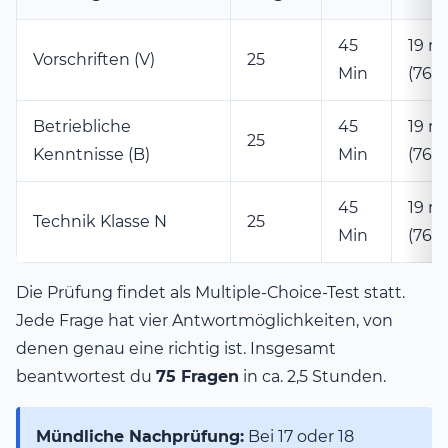
45
19 ri
Vorschriften (V)
25
Min
(76%
Betriebliche
45
19 ri
25
Kenntnisse (B)
Min
(76%
45
19 ri
Technik Klasse N
25
Min
(76%
Die Prüfung findet als Multiple-Choice-Test statt.
Jede Frage hat vier Antwortmöglichkeiten, von
denen genau eine richtig ist. Insgesamt
beantwortest du
75 Fragen
in ca. 2,5 Stunden.
Mündliche Nachprüfung:
Bei 17 oder 18