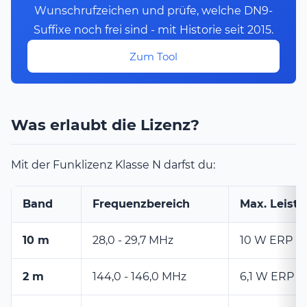
Wunschrufzeichen und prüfe, welche DN9-
Suffixe noch frei sind - mit Historie seit 2015.
Zum Tool
Was erlaubt die Lizenz?
Mit der Funklizenz Klasse N darfst du:
Band
Frequenzbereich
Max. Leist
10 m
28,0 - 29,7 MHz
10 W ERP
2 m
144,0 - 146,0 MHz
6,1 W ERP