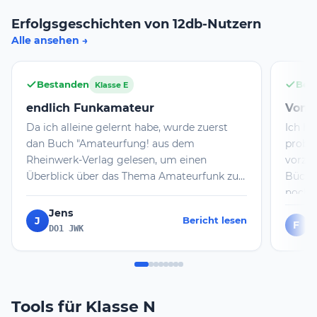
Erfolgsgeschichten von 12db-Nutzern
Alle ansehen
Bestanden
Bes
Klasse E
endlich Funkamateur
Von n
Da ich alleine gelernt habe, wurde zuerst
Ich ha
dan Buch "Amateurfung! aus dem
probie
Rheinwerk-Verlag gelesen, um einen
vorzub
Überblick über das Thema Amateurfunk zu
Bücher
bekommen. Auf die Pürfung habe ich mich
noch m
mit 12 db vorbereitet und auch Prüfungen
genomm
Jens
J
Bericht lesen
simuliert. Am Prüfungstag bin ich mit
ich da
F
F
DO1 JWK
ander Rüfungsteilnehmern ins Gespräch
und wi
gekommen und habe nach deren
Prüfun
Prüfungsvorbereitung gefragt. Dabei wurde
habe i
immer wieder immer das Portal 12 db
erfolg
Tools für Klasse N
genannt und für hilfreich angesehen. ich