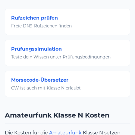
kann mir Vorstellen, mich im kommenden
Herbst / Winter noch mit dem Morsen incl.
Prüfung zu beschäftigen. 73 de Jens,
Rufzeichen prüfen
DO1JWK
Freie DN9-Rufzeichen finden
Prüfungssimulation
Teste dein Wissen unter Prüfungsbedingungen
Morsecode-Übersetzer
CW ist auch mit Klasse N erlaubt
Amateurfunk Klasse N Kosten
Die Kosten für die
Amateurfunk
Klasse N setzen