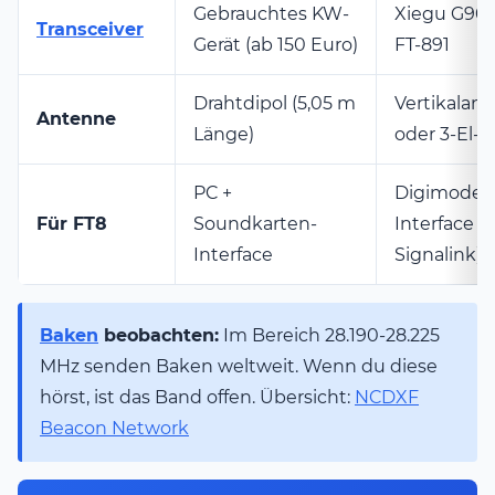
Gebrauchtes KW-
Xiegu G90,
Transceiver
Gerät (ab 150 Euro)
FT-891
Drahtdipol (5,05 m
Vertikalan
Antenne
Länge)
oder 3-El-
PC +
Digimode-
Für FT8
Soundkarten-
Interface (z
Interface
Signalink)
Baken
beobachten:
Im Bereich 28.190-28.225
MHz senden Baken weltweit. Wenn du diese
hörst, ist das Band offen. Übersicht:
NCDXF
Beacon Network