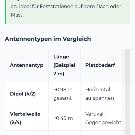
an. Ideal für Feststationen auf dem Dach oder
Mast.
Antennentypen im Vergleich
Länge
T
Antennentyp
(Beispiel
Platzbedarf
N
2 m)
~0,98 m
Horizontal
F
Dipol (λ/2)
gesamt
aufspannen
p
Viertelwelle
Vertikal +
M
~0,49 m
(λ/4)
Gegengewicht
p