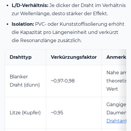
L/D-Verhältnis:
Je dicker der Draht im Verhältnis
zur Wellenlänge, desto stärker der Effekt.
Isolation:
PVC- oder Kunststoffisolierung erhöht
die Kapazität pro Längeneinheit und verkürzt
die Resonanzlänge zusätzlich.
Drahttyp
Verkürzungsfaktor
Anmerku
Nahe am
Blanker
~0,97-0,98
theoretis
Draht (dünn)
Wert
Gängiger
Litze (Kupfer)
~0,95
Daumenwe
Drahtant