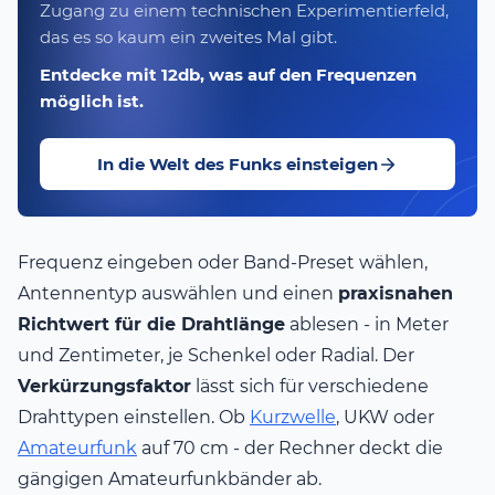
Zugang zu einem technischen Experimentierfeld,
das es so kaum ein zweites Mal gibt.
Entdecke mit 12db, was auf den Frequenzen
möglich ist.
In die Welt des Funks einsteigen
Frequenz eingeben oder Band-Preset wählen,
Antennentyp auswählen und einen
praxisnahen
Richtwert für die Drahtlänge
ablesen - in Meter
und Zentimeter, je Schenkel oder Radial. Der
Verkürzungsfaktor
lässt sich für verschiedene
Drahttypen einstellen. Ob
Kurzwelle
, UKW oder
Amateurfunk
auf 70 cm - der Rechner deckt die
gängigen Amateurfunkbänder ab.