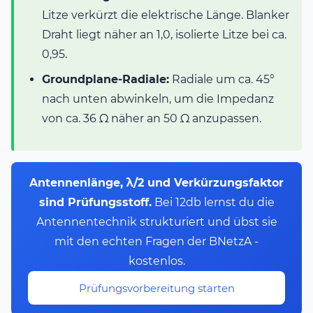
Litze verkürzt die elektrische Länge. Blanker
Draht liegt näher an 1,0, isolierte Litze bei ca.
0,95.
Groundplane-Radiale:
Radiale um ca. 45°
nach unten abwinkeln, um die Impedanz
von ca. 36 Ω näher an 50 Ω anzupassen.
Antennenlänge, λ/2 und Verkürzungsfaktor
sind Prüfungsstoff.
Bei 12db lernst du die
Antennentechnik strukturiert und übst sie
mit den echten Fragen der BNetzA -
kostenlos.
Prüfungsvorbereitung starten