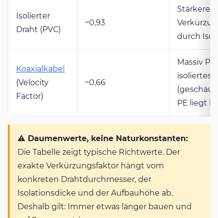
Stärkere
Isolierter
~0,93
Verkürzu
Draht (PVC)
durch Isol
Massiv PE
Koaxialkabel
isoliertes 
(Velocity
~0,66
(geschäu
Factor)
PE liegt h
⚠️ Daumenwerte, keine Naturkonstanten:
Die Tabelle zeigt typische Richtwerte. Der
exakte Verkürzungsfaktor hängt vom
konkreten Drahtdurchmesser, der
Isolationsdicke und der Aufbauhöhe ab.
Deshalb gilt: Immer etwas länger bauen und