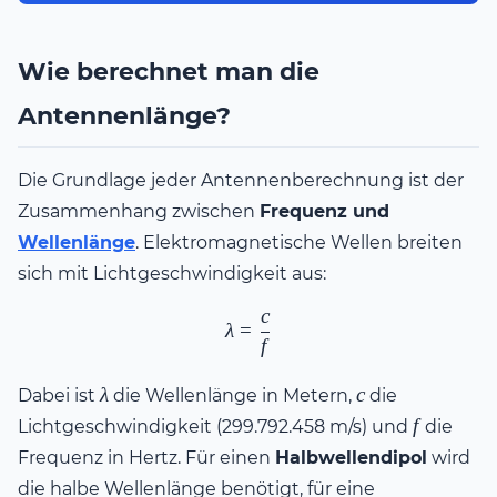
Wie berechnet man die
Antennenlänge?
Die Grundlage jeder Antennenberechnung ist der
Zusammenhang zwischen
Frequenz und
Wellenlänge
. Elektromagnetische Wellen breiten
sich mit Lichtgeschwindigkeit aus:
c
\lambda = \frac{c}{f}
λ
=
f
\lambda
c
λ
c
Dabei ist
die Wellenlänge in Metern,
die
f
f
Lichtgeschwindigkeit (299.792.458 m/s) und
die
Frequenz in Hertz. Für einen
Halbwellendipol
wird
die halbe Wellenlänge benötigt, für eine