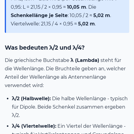
0,95: L = 21,15 / 2 × 0,95 ≈
10,05 m
. Die
Schenkellänge je Seite
: 10,05 / 2 ≈
5,02 m
.
Viertelwelle: 21,15 / 4 × 0,95 ≈
5,02 m
.
Was bedeuten λ/2 und λ/4?
Die griechische Buchstabe
λ (Lambda)
steht für
die Wellenlänge. Die Bruchteile geben an, welcher
Anteil der Wellenlänge als Antennenlänge
verwendet wird:
λ/2 (Halbwelle):
Die halbe Wellenlänge - typisch
für Dipole. Beide Schenkel zusammen ergeben
λ/2.
λ/4 (Viertelwelle):
Ein Viertel der Wellenlänge -