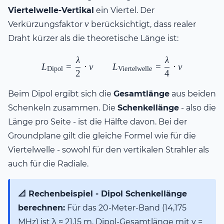
Viertelwelle-Vertikal
ein Viertel. Der
v
v
Verkürzungsfaktor
berücksichtigt, dass realer
Draht kürzer als die theoretische Länge ist:
λ
λ
L_{\text{Dipol}} = \frac{\la
L
=
⋅
v
L
=
⋅
v
Dipol
Viertelwelle
2
4
Beim Dipol ergibt sich die
Gesamtlänge
aus beiden
Schenkeln zusammen. Die
Schenkellänge
- also die
Länge pro Seite - ist die Hälfte davon. Bei der
Groundplane gilt die gleiche Formel wie für die
Viertelwelle - sowohl für den vertikalen Strahler als
auch für die Radiale.
📐 Rechenbeispiel - Dipol Schenkellänge
berechnen:
Für das 20-Meter-Band (14,175
MHz) ist λ ≈ 21,15 m. Dipol-Gesamtlänge mit v =