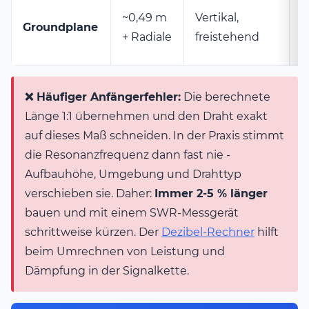
F
~0,49 m
Vertikal,
Groundplane
a
+ Radiale
freistehend
D
❌ Häufiger Anfängerfehler:
Die berechnete
Länge 1:1 übernehmen und den Draht exakt
auf dieses Maß schneiden. In der Praxis stimmt
die Resonanzfrequenz dann fast nie -
Aufbauhöhe, Umgebung und Drahttyp
verschieben sie. Daher:
Immer 2-5 % länger
bauen und mit einem SWR-Messgerät
schrittweise kürzen. Der
Dezibel-Rechner
hilft
beim Umrechnen von Leistung und
Dämpfung in der Signalkette.