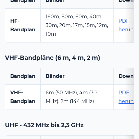
Bandplan
Bänder
Downlo
160m, 80m, 60m, 40m,
HF-
PDF
30m, 20m, 17m, 15m, 12m,
Bandplan
herunte
10m
VHF-Bandpläne (6 m, 4 m, 2 m)
Bandplan
Bänder
Downlo
VHF-
6m (50 MHz), 4m (70
PDF
Bandplan
MHz), 2m (144 MHz)
herunte
UHF - 432 MHz bis 2,3 GHz