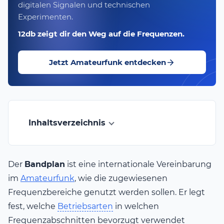
digitalen Signalen und technischen
Experimenten.
12db zeigt dir den Weg auf die Frequenzen.
Jetzt Amateurfunk entdecken
Inhaltsverzeichnis
Der
Bandplan
ist eine internationale Vereinbarung
im
Amateurfunk
, wie die zugewiesenen
Frequenzbereiche genutzt werden sollen. Er legt
fest, welche
Betriebsarten
in welchen
Frequenzabschnitten bevorzugt verwendet