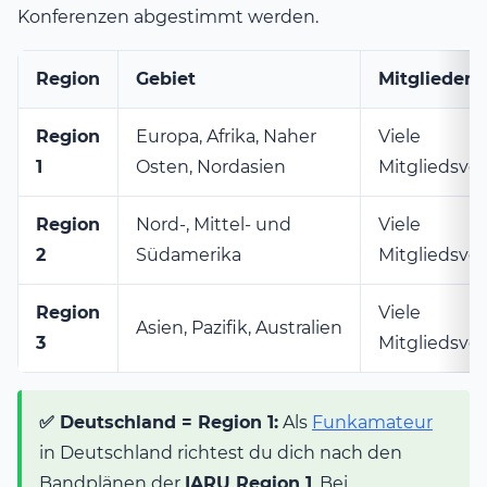
Konferenzen abgestimmt werden.
Region
Gebiet
Mitglieder
Region
Europa, Afrika, Naher
Viele
1
Osten, Nordasien
Mitgliedsve
Region
Nord-, Mittel- und
Viele
2
Südamerika
Mitgliedsve
Region
Viele
Asien, Pazifik, Australien
3
Mitgliedsve
✅ Deutschland = Region 1:
Als
Funkamateur
in Deutschland richtest du dich nach den
Bandplänen der
IARU Region 1
. Bei