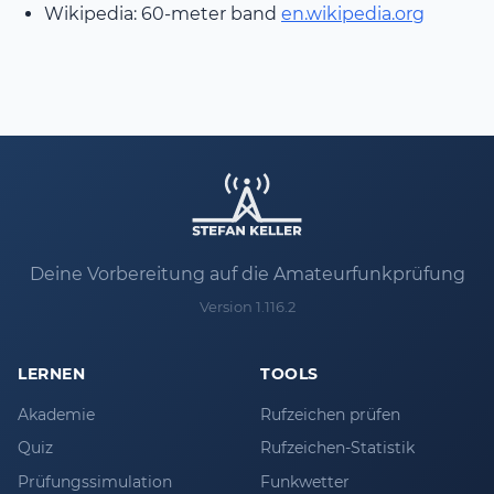
Wikipedia: 60-meter band
en.wikipedia.org
Deine Vorbereitung auf die Amateurfunkprüfung
Version 1.116.2
LERNEN
TOOLS
Akademie
Rufzeichen prüfen
Quiz
Rufzeichen-Statistik
Prüfungssimulation
Funkwetter