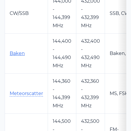
144,000
432,000
-
-
CW/SSB
SSB, CW,
144,399
432,399
MHz
MHz
144,400
432,400
-
-
Baken
Baken, 
144,490
432,490
MHz
MHz
144,360
432,360
-
-
Meteorscatter
MS, FSK4
144,399
432,399
MHz
MHz
144,500
432,500
-
-
FM-