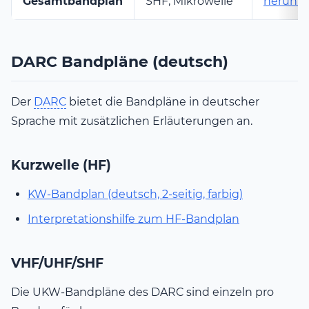
Gesamtbandplan
SHF, Mikrowelle
herunte
DARC Bandpläne (deutsch)
Der
DARC
bietet die Bandpläne in deutscher
Sprache mit zusätzlichen Erläuterungen an.
Kurzwelle (HF)
KW-Bandplan (deutsch, 2-seitig, farbig)
Interpretationshilfe zum HF-Bandplan
VHF/UHF/SHF
Die UKW-Bandpläne des DARC sind einzeln pro