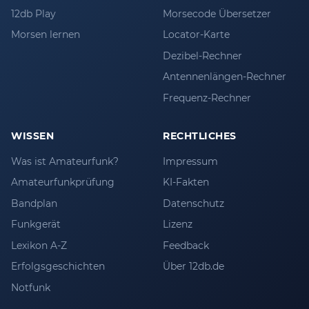
12db Play
Morsecode Übersetzer
Morsen lernen
Locator-Karte
Dezibel-Rechner
Antennenlängen-Rechner
Frequenz-Rechner
WISSEN
RECHTLICHES
Was ist Amateurfunk?
Impressum
Amateurfunkprüfung
KI-Fakten
Bandplan
Datenschutz
Funkgerät
Lizenz
Lexikon A-Z
Feedback
Erfolgsgeschichten
Über 12db.de
Notfunk