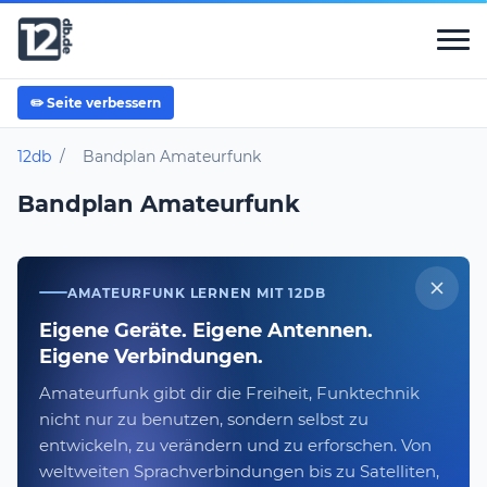
✏️ Seite verbessern
12db
/
Bandplan Amateurfunk
Bandplan Amateurfunk
AMATEURFUNK LERNEN MIT 12DB
Eigene Geräte. Eigene Antennen.
Eigene Verbindungen.
Amateurfunk gibt dir die Freiheit, Funktechnik
nicht nur zu benutzen, sondern selbst zu
entwickeln, zu verändern und zu erforschen. Von
weltweiten Sprachverbindungen bis zu Satelliten,