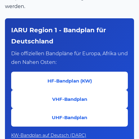
werden.
IARU Region 1 - Bandplan für
Deutschland
Die offiziellen Bandpläne für Europa, Afrika und
den Nahen Osten:
HF-Bandplan (KW)
VHF-Bandplan
UHF-Bandplan
KW-Bandplan auf Deutsch (DARC)