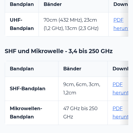
Bandplan
Bänder
Downlo
UHF-
70cm (432 MHz), 23cm
PDF
Bandplan
(1,2 GHz), 13cm (2,3 GHz)
herunte
SHF und Mikrowelle - 3,4 bis 250 GHz
Bandplan
Bänder
Downlo
9cm, 6cm, 3cm,
PDF
SHF-Bandplan
1,2cm
herunte
Mikrowellen-
47 GHz bis 250
PDF
Bandplan
GHz
herunte