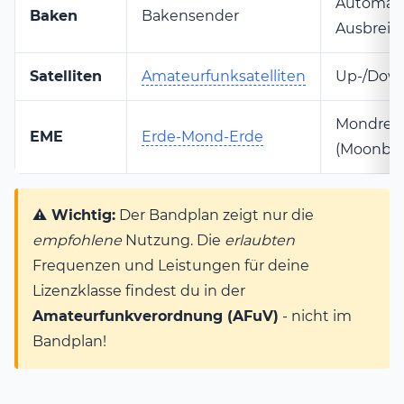
Automati
Baken
Bakensender
Ausbrei
Satelliten
Amateurfunksatelliten
Up-/Down
Mondrefl
EME
Erde-Mond-Erde
(Moonbo
⚠️ Wichtig:
Der Bandplan zeigt nur die
empfohlene
Nutzung. Die
erlaubten
Frequenzen und Leistungen für deine
Lizenzklasse findest du in der
Amateurfunkverordnung (AFuV)
- nicht im
Bandplan!