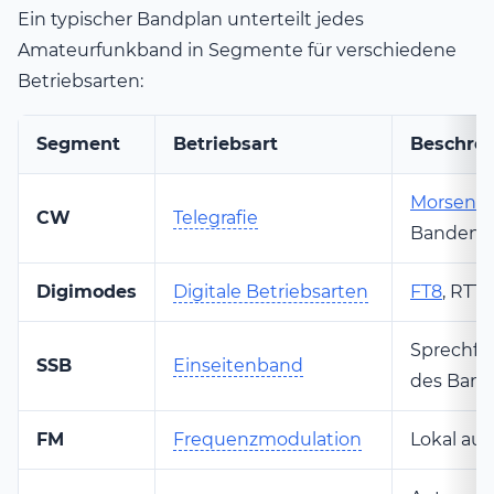
Ein typischer Bandplan unterteilt jedes
Amateurfunkband in Segmente für verschiedene
Betriebsarten:
Segment
Betriebsart
Beschre
Morsen
,
CW
Telegrafie
Bandend
Digimodes
Digitale Betriebsarten
FT8
, RTTY
Sprechfun
SSB
Einseitenband
des Band
FM
Frequenzmodulation
Lokal auf