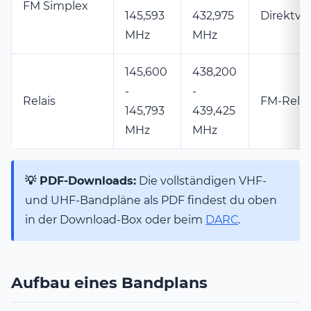
FM Simplex
145,593
432,975
Direktv
MHz
MHz
145,600
438,200
-
-
Relais
FM-Relai
145,793
439,425
MHz
MHz
💡 PDF-Downloads:
Die vollständigen VHF-
und UHF-Bandpläne als PDF findest du oben
in der Download-Box oder beim
DARC
.
Aufbau eines Bandplans