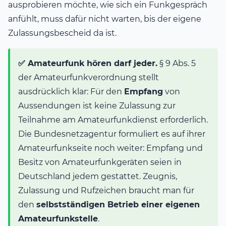
ausprobieren möchte, wie sich ein Funkgespräch
anfühlt, muss dafür nicht warten, bis der eigene
Zulassungsbescheid da ist.
✅ Amateurfunk hören darf jeder.
§ 9 Abs. 5
der Amateurfunkverordnung stellt
ausdrücklich klar: Für den
Empfang
von
Aussendungen ist keine Zulassung zur
Teilnahme am Amateurfunkdienst erforderlich.
Die Bundesnetzagentur formuliert es auf ihrer
Amateurfunkseite noch weiter: Empfang und
Besitz von Amateurfunkgeräten seien in
Deutschland jedem gestattet. Zeugnis,
Zulassung und Rufzeichen braucht man für
den
selbstständigen Betrieb einer eigenen
Amateurfunkstelle
.