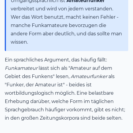
Umgangssprachlich ist
Amateurfunker
verbreitet und wird von jedem verstanden.
Wer das Wort benutzt, macht keinen Fehler -
manche Funkamateure bevorzugen die
andere Form aber deutlich, und das sollte man
wissen.
Ein sprachliches Argument, das häufig fällt:
Funkamateur
lässt sich als "Amateur auf dem
Gebiet des Funkens" lesen,
Amateurfunker
als
"Funker, der Amateur ist" - beides ist
wortbildungslogisch möglich. Eine belastbare
Erhebung darüber, welche Form im täglichen
Sprachgebrauch häufiger vorkommt, gibt es nicht;
in den großen Zeitungskorpora sind beide selten.