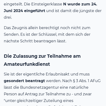
eingeteilt. Die Einsteigerklasse
N wurde zum 24.
Juni 2024 eingeführt
und ist damit die jüngste der
drei.
Das Zeugnis allein berechtigt noch nicht zum
Senden. Es ist der Schlüssel, mit dem sich der
nächste Schritt beantragen lässt.
Die Zulassung zur Teilnahme am
Amateurfunkdienst
Sie ist der eigentliche Erlaubnisakt und muss
gesondert beantragt
werden. Nach § 3 Abs. 1 AFuG
lässt die Bundesnetzagentur eine natürliche
Person auf Antrag zur Teilnahme zu - und zwar
"unter gleichzeitiger Zuteilung eines