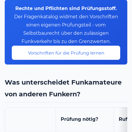
Rechte und Pflichten sind Prüfungsstoff.
Der Fragenkatalog widmet den Vorschriften
einen eigenen Prüfungsteil - vom
Selbstbaurecht über den zulässigen
Funkverkehr bis zu den Grenzwerten.
Vorschriften für die Prüfung lernen
Was unterscheidet Funkamateure
von anderen Funkern?
Prüfung nötig?
Rufz