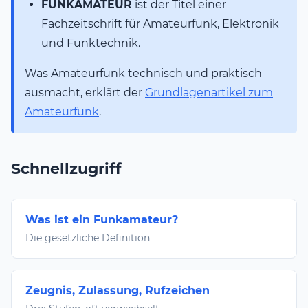
FUNKAMATEUR
ist der Titel einer
Fachzeitschrift für Amateurfunk, Elektronik
und Funktechnik.
Was Amateurfunk technisch und praktisch
ausmacht, erklärt der
Grundlagenartikel zum
Amateurfunk
.
Schnellzugriff
Was ist ein Funkamateur?
Die gesetzliche Definition
Zeugnis, Zulassung, Rufzeichen