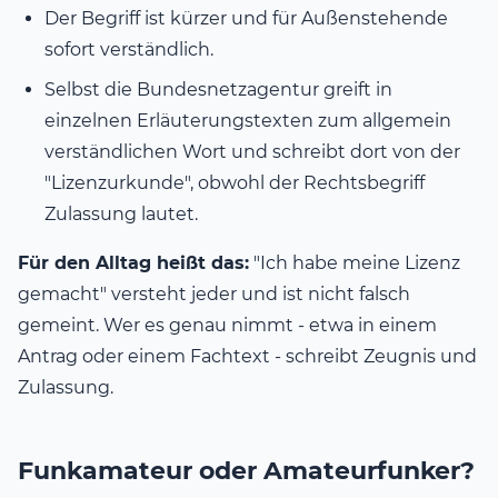
Der Begriff ist kürzer und für Außenstehende
sofort verständlich.
Selbst die Bundesnetzagentur greift in
einzelnen Erläuterungstexten zum allgemein
verständlichen Wort und schreibt dort von der
"Lizenzurkunde", obwohl der Rechtsbegriff
Zulassung lautet.
Für den Alltag heißt das:
"Ich habe meine Lizenz
gemacht" versteht jeder und ist nicht falsch
gemeint. Wer es genau nimmt - etwa in einem
Antrag oder einem Fachtext - schreibt Zeugnis und
Zulassung.
Funkamateur oder Amateurfunker?