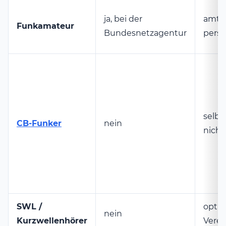
ja, bei der
amtli
Funkamateur
Bundesnetzagentur
pers
selbs
CB-Funker
nein
nicht 
SWL /
optio
nein
Kurzwellenhörer
Vere