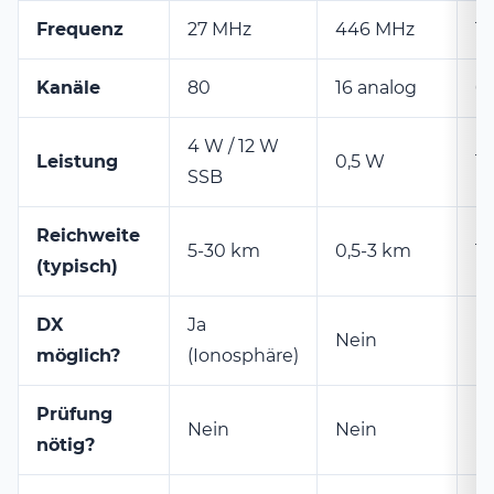
Frequenz
27 MHz
446 MHz
1
Kanäle
80
16 analog
6 
4 W / 12 W
Leistung
0,5 W
1
SSB
Reichweite
5-30 km
0,5-3 km
1
(typisch)
DX
Ja
Nein
N
möglich?
(Ionosphäre)
Prüfung
Nein
Nein
N
nötig?