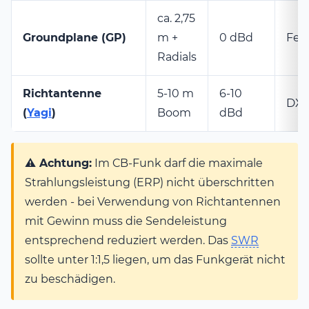
ca. 2,75
Groundplane (GP)
m +
0 dBd
Fes
Radials
Richtantenne
5-10 m
6-10
DX-
(
Yagi
)
Boom
dBd
⚠️ Achtung:
Im CB-Funk darf die maximale
Strahlungsleistung (ERP) nicht überschritten
werden - bei Verwendung von Richtantennen
mit Gewinn muss die Sendeleistung
entsprechend reduziert werden. Das
SWR
sollte unter 1:1,5 liegen, um das Funkgerät nicht
zu beschädigen.