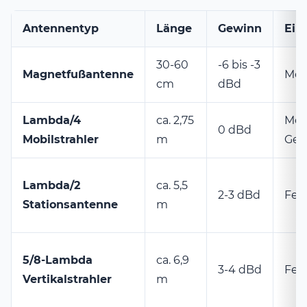
Antennentyp
Länge
Gewinn
Ein
30-60
-6 bis -3
Magnetfußantenne
Mobi
cm
dBd
Lambda/4
ca. 2,75
Mob
0 dBd
Mobilstrahler
m
Gel
Lambda/2
ca. 5,5
2-3 dBd
Fes
Stationsantenne
m
5/8-Lambda
ca. 6,9
3-4 dBd
Fes
Vertikalstrahler
m