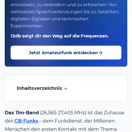
entwickeln, zu verändern und zu erforschen. Von
weltweiten Sprachverbindungen bis zu Satelliten,
digitalen Signalen und technischen
Experimenten.
12db zeigt dir den Weg auf die Frequenzen.
Jetzt Amateurfunk entdecken
Inhaltsverzeichnis
Das 11m-Band
(26,565-27,405 MHz) ist das Zuhause
des
CB-Funks
- dem Funkdienst, der Millionen
Menschen den ersten Kontakt mit dem Thema