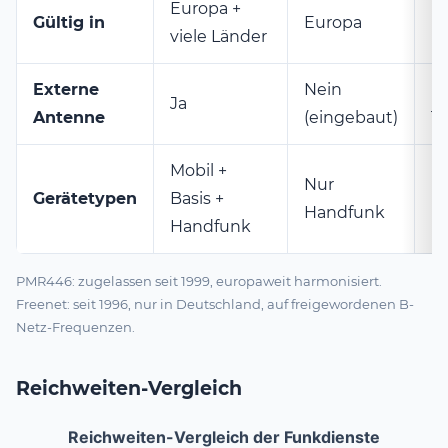
Europa +
N
Gültig in
Europa
viele Länder
D
Externe
Nein
Ne
Ja
Antenne
(eingebaut)
10
Mobil +
Nur
N
Gerätetypen
Basis +
Handfunk
H
Handfunk
PMR446: zugelassen seit 1999, europaweit harmonisiert.
Freenet: seit 1996, nur in Deutschland, auf freigewordenen B-
Netz-Frequenzen.
Reichweiten-Vergleich