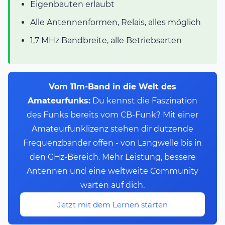
Eigenbauten erlaubt
Alle Antennenformen, Relais, alles möglich
1,7 MHz Bandbreite, alle Betriebsarten
Vom 11m-Band in die Welt des
Amateurfunks:
Du kennst die Faszination
des Funks bereits vom CB-Funk? Mit einer
Amateurfunklizenz stehen dir dutzende
Frequenzbänder offen - von Langwelle bis in
den GHz-Bereich. Mehr Leistung, bessere
Antennen und eine weltweite Community
warten auf dich.
Jetzt mit dem Lernen starten