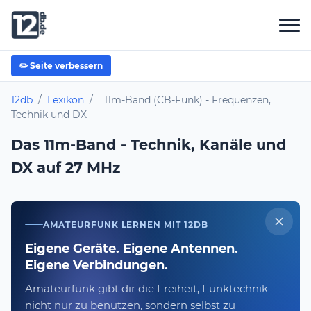
✏️ Seite verbessern
12db
/
Lexikon
/
11m-Band (CB-Funk) - Frequenzen,
Technik und DX
Das 11m-Band - Technik, Kanäle und
DX auf 27 MHz
AMATEURFUNK LERNEN MIT 12DB
Eigene Geräte. Eigene Antennen.
Eigene Verbindungen.
Amateurfunk gibt dir die Freiheit, Funktechnik
nicht nur zu benutzen, sondern selbst zu