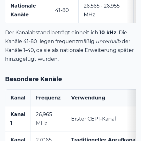
Nationale
26,565 - 26,955
41-80
Kanäle
MHz
Der Kanalabstand beträgt einheitlich
10 kHz
. Die
Kanäle 41-80 liegen frequenzmäßig
unterhalb
der
Kanäle 1-40, da sie als nationale Erweiterung später
hinzugefügt wurden.
Besondere Kanäle
Kanal
Frequenz
Verwendung
Kanal
26,965
Erster CEPT-Kanal
1
MHz
Kanal
27,065
Traditioneller Anrufkanal
(