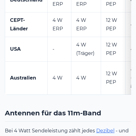
ERP
ERP
PEP
CEPT-
4 W
4 W
12 W
4
Länder
ERP
ERP
PEP
4 W
12 W
USA
-
4
(Träger)
PEP
4
12 W
Australien
4 W
4 W
(U
PEP
80
Antennen für das 11m-Band
Bei 4 Watt Sendeleistung zählt jedes
Dezibel
- und