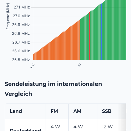
Sendeleistung im internationalen
Vergleich
Land
FM
AM
SSB
K
4 W
4 W
12 W
Deutschland
8