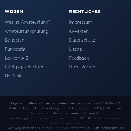
WISSEN
RECHTLICHES
Was ist Amateurfunk?
Impressum
Amateurfunkprüfung
KI-Fakten
Bandplan
Datenschutz
Funkgerät
Lizenz
Lexikon A-Z
Feedback
Erfolgsgeschichten
Über 12db.de
Notfunk
Eigene Inhalte sind lizenziert unter
Creative Commons CC BY-SA 4.0
Prüfungsfragen:
Bundesnetzagentur
, 3. Auflage, März 2024 (
Datenlizenz
Deutschland - Namensnennung - Version 2.0
)
Unabhängig betrieben von
Stefan Keller
(
DL1AO
). Keine Verbindung zur
Bundesnetzagentur.
Alle Angaben ohne Gewähr · Keine Rechtsberatung ·
Haftungsausschluss