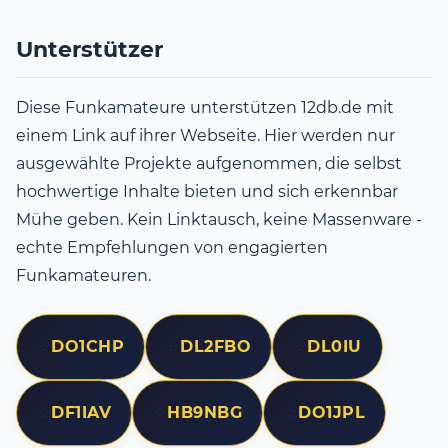
Unterstützer
Diese Funkamateure unterstützen 12db.de mit
einem Link auf ihrer Webseite. Hier werden nur
ausgewählte Projekte aufgenommen, die selbst
hochwertige Inhalte bieten und sich erkennbar
Mühe geben. Kein Linktausch, keine Massenware -
echte Empfehlungen von engagierten
Funkamateuren.
⭐
⭐
⭐
DO1CHP
DL2FBO
DL0IU
⭐
⭐
⭐
DF1IAV
HB9NBG
DO1JPL