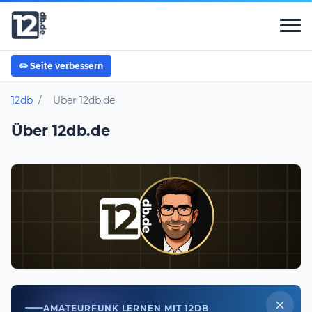
✏️ Seite verbessern
12db
/
Über 12db.de
Über 12db.de
AMATEURFUNK LERNEN MIT 12DB