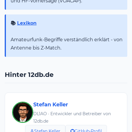
und HF-Vorhersage (VOACAP).
📚
Lexikon
Amateurfunk-Begriffe verständlich erklärt - von
Antenne bis Z-Match.
Hinter 12db.de
Stefan Keller
DL1AO · Entwickler und Betreiber von
12db.de
Stefan Keller
GitHub-Profil