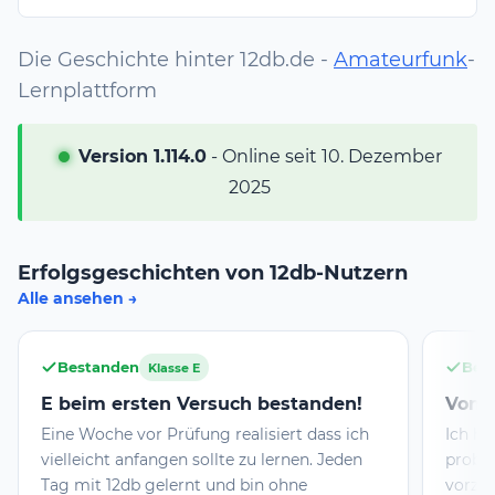
Die Geschichte hinter 12db.de -
Amateurfunk
-
Lernplattform
Version 1.114.0
- Online seit 10. Dezember
2025
Erfolgsgeschichten von 12db-Nutzern
Alle ansehen
Bestanden
Bes
Klasse E
E beim ersten Versuch bestanden!
Von n
Eine Woche vor Prüfung realisiert dass ich
Ich ha
vielleicht anfangen sollte zu lernen. Jeden
probie
Tag mit 12db gelernt und bin ohne
vorzub