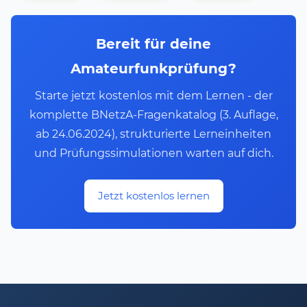
Bereit für deine
Amateurfunkprüfung?
Starte jetzt kostenlos mit dem Lernen - der
komplette BNetzA-Fragenkatalog (3. Auflage,
ab 24.06.2024), strukturierte Lerneinheiten
und Prüfungssimulationen warten auf dich.
Jetzt kostenlos lernen