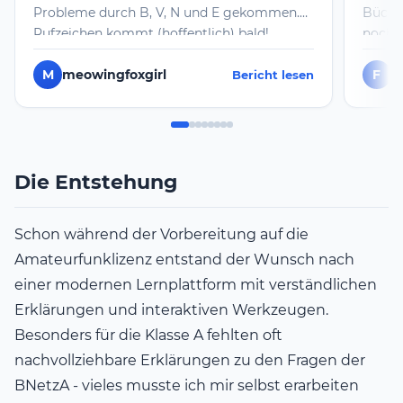
Probleme durch B, V, N und E gekommen.
Bücher
Rufzeichen kommt (hoffentlich) bald!
noch m
genomm
ich da
M
meowingfoxgirl
F
F
Bericht lesen
und wi
Prüfun
habe i
erfolg
Die Entstehung
Schon während der Vorbereitung auf die
Amateurfunklizenz entstand der Wunsch nach
einer modernen Lernplattform mit verständlichen
Erklärungen und interaktiven Werkzeugen.
Besonders für die Klasse A fehlten oft
nachvollziehbare Erklärungen zu den Fragen der
BNetzA - vieles musste ich mir selbst erarbeiten