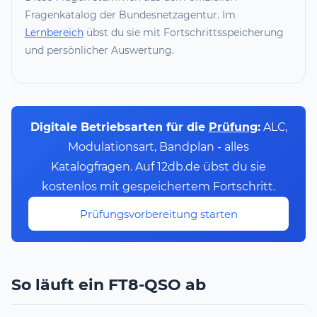
Fragenkatalog der Bundesnetzagentur. Im
Lernbereich
übst du sie mit Fortschrittsspeicherung
und persönlicher Auswertung.
Digitale Betriebsarten für die
Prüfung
:
ALC,
Modulationsart, Bandplan - alles
Katalogfragen. Auf 12db.de übst du sie
kostenlos mit gespeichertem Fortschritt.
Prüfungsvorbereitung starten
So läuft ein FT8-QSO ab