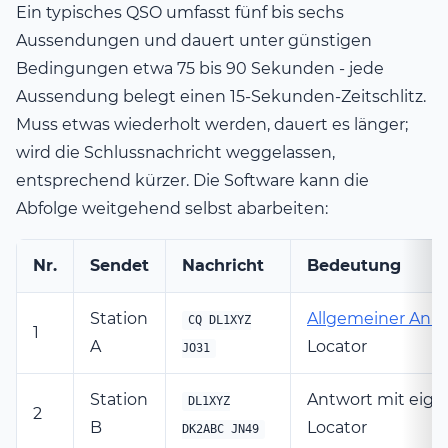
Ein typisches QSO umfasst fünf bis sechs
Aussendungen und dauert unter günstigen
Bedingungen etwa 75 bis 90 Sekunden - jede
Aussendung belegt einen 15-Sekunden-Zeitschlitz.
Muss etwas wiederholt werden, dauert es länger;
wird die Schlussnachricht weggelassen,
entsprechend kürzer. Die Software kann die
Abfolge weitgehend selbst abarbeiten:
Nr.
Sendet
Nachricht
Bedeutung
Station
Allgemeiner Anru
CQ DL1XYZ
1
A
Locator
JO31
Station
Antwort mit eig
DL1XYZ
2
B
Locator
DK2ABC JN49