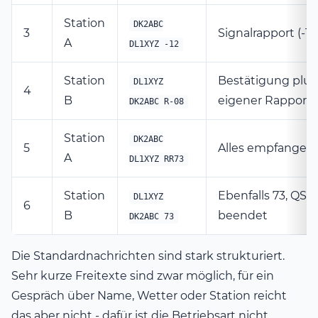
Station
DK2ABC
3
Signalrapport (-12
A
DL1XYZ -12
Station
Bestätigung plus
DL1XYZ
4
B
eigener Rapport
DK2ABC R-08
Station
DK2ABC
5
Alles empfangen,
A
DL1XYZ RR73
Station
Ebenfalls 73, QSO
DL1XYZ
6
B
beendet
DK2ABC 73
Die Standardnachrichten sind stark strukturiert.
Sehr kurze Freitexte sind zwar möglich, für ein
Gespräch über Name, Wetter oder Station reicht
das aber nicht - dafür ist die Betriebsart nicht