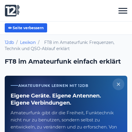
✏️ Seite verbessern
12db
/
Lexikon
/
FT8 im Amateurfunk: Frequenzen,
Technik und QSO-Ablauf erklärt
FT8 im Amateurfunk einfach erklärt
AMATEURFUNK LERNEN MIT 12DB
Eigene Geräte. Eigene Antennen.
Eigene Verbindungen.
Amateurfunk gibt dir die Freiheit, Funktechnik
nicht nur zu benutzen, sondern selbst zu
entwickeln, zu verändern und zu erforschen. Von