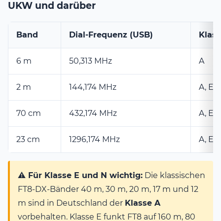
UKW und darüber
Band
Dial-Frequenz (USB)
Klas
6 m
50,313 MHz
A
2 m
144,174 MHz
A, E, 
70 cm
432,174 MHz
A, E, 
23 cm
1296,174 MHz
A, E
⚠️ Für Klasse E und N wichtig:
Die klassischen
FT8-DX-Bänder 40 m, 30 m, 20 m, 17 m und 12
m sind in Deutschland der
Klasse A
vorbehalten. Klasse E funkt FT8 auf 160 m, 80