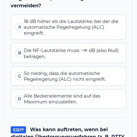
vermeiden?
18 dB höher als die Lautstärke, bei der die
automatische Pegelregelung (ALC)
A
eingreift.
-
−
∞
Die NF-Lautstärke muss
dB (also Null)
B
betragen.
\infty
So niedrig, dass die automatische
C
Pegelregelung (ALC) nicht eingreift.
Alle Bedienelemente sind auf das
D
Maximum einzustellen.
Was kann auftreten, wenn bei
EJ217
digitalen Übertragungsverfahren (z. B. RTTY,