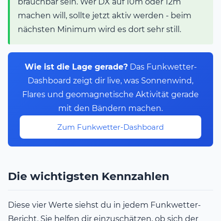
brauchbar sein. Wer DX auf 10m oder 12m
machen will, sollte jetzt aktiv werden - beim
nächsten Minimum wird es dort sehr still.
Wie ist die Lage gerade?
Das Funkwetter-
Dashboard zeigt dir live, was Sonnenwind,
Flares und geomagnetische Aktivität gerade
mit den Bändern machen.
Zum Funkwetter-Dashboard
Die wichtigsten Kennzahlen
Diese vier Werte siehst du in jedem Funkwetter-
Bericht. Sie helfen dir einzuschätzen, ob sich der