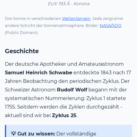
EUV 193 Å - Korona
Die Sonne in verschiedenen
Wellenlängen
. Jede zeigt eine
andere Schicht der Sonnenatmosphäre. Bilder:
NASA/SDO
(Public Domain)
Geschichte
Der deutsche Apotheker und Amateurastronom
Samuel Heinrich Schwabe
entdeckte 1843 nach 17
Jahren Beobachtung den periodischen Zyklus. Der
Schweizer Astronom
Rudolf Wolf
begann mit der
systematischen Nummerierung: Zyklus 1 startete
1755. Seitdem werden die Zyklen durchgezählt -
aktuell sind wir bei
Zyklus 25
.
💡 Gut zu wissen:
Der vollständige