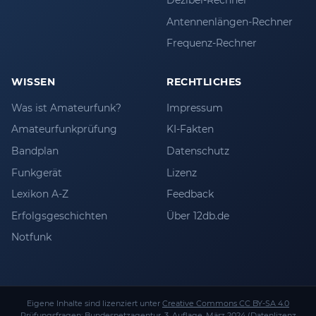
Dezibel-Rechner
Antennenlängen-Rechner
Frequenz-Rechner
WISSEN
RECHTLICHES
Was ist Amateurfunk?
Impressum
Amateurfunkprüfung
KI-Fakten
Bandplan
Datenschutz
Funkgerät
Lizenz
Lexikon A-Z
Feedback
Erfolgsgeschichten
Über 12db.de
Notfunk
Eigene Inhalte sind lizenziert unter
Creative Commons CC BY-SA 4.0
Prüfungsfragen:
Bundesnetzagentur
, 3. Auflage, März 2024 (
Datenlizenz