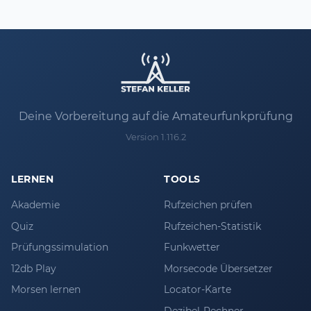
Deine Vorbereitung auf die Amateurfunkprüfung
Version 1.116.2
LERNEN
TOOLS
Akademie
Rufzeichen prüfen
Quiz
Rufzeichen-Statistik
Prüfungssimulation
Funkwetter
12db Play
Morsecode Übersetzer
Morsen lernen
Locator-Karte