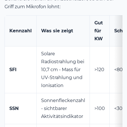
Griff zum Mikrofon lohnt:
Gut
Kennzahl
Was sie zeigt
für
Schle
KW
Solare
Radiostrahlung bei
SFI
10,7 cm - Mass für
>120
<80
UV-Strahlung und
Ionisation
Sonnenfleckenzahl
SSN
- sichtbarer
>100
<30
Aktivitätsindikator