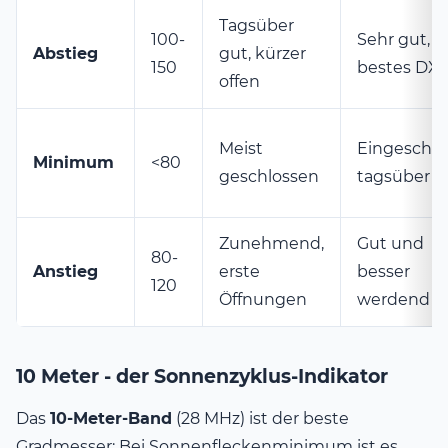
Tagsüber
100-
Sehr gut, o
Abstieg
gut, kürzer
150
bestes DX
offen
Meist
Eingeschrä
Minimum
<80
geschlossen
tagsüber k
Zunehmend,
Gut und
80-
Anstieg
erste
besser
120
Öffnungen
werdend
10 Meter - der Sonnenzyklus-Indikator
Das
10-Meter-Band
(28 MHz) ist der beste
Gradmesser: Bei Sonnenfleckenminimum ist es