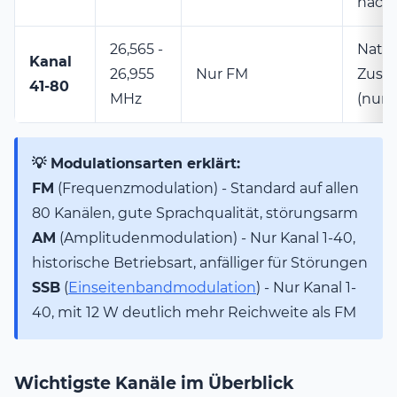
nach 
26,565 -
Natio
Kanal
26,955
Nur FM
Zusat
41-80
MHz
(nur 
💡 Modulationsarten erklärt:
FM
(Frequenzmodulation) - Standard auf allen
80 Kanälen, gute Sprachqualität, störungsarm
AM
(Amplitudenmodulation) - Nur Kanal 1-40,
historische Betriebsart, anfälliger für Störungen
SSB
(
Einseitenbandmodulation
) - Nur Kanal 1-
40, mit 12 W deutlich mehr Reichweite als FM
Wichtigste Kanäle im Überblick