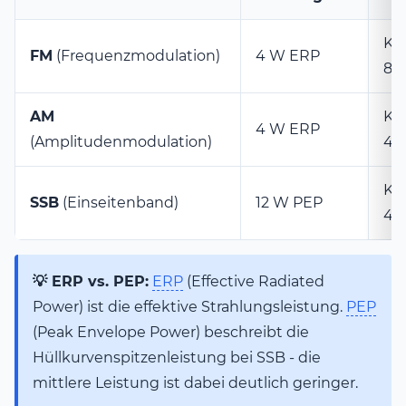
Kan
FM
(Frequenzmodulation)
4 W ERP
80
AM
Kan
4 W ERP
(Amplitudenmodulation)
40
Kan
SSB
(Einseitenband)
12 W PEP
40
💡 ERP vs. PEP:
ERP
(Effective Radiated
Power) ist die effektive Strahlungsleistung.
PEP
(Peak Envelope Power) beschreibt die
Hüllkurvenspitzenleistung bei SSB - die
mittlere Leistung ist dabei deutlich geringer.