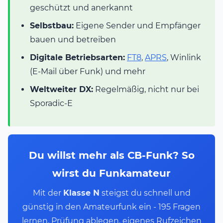
geschützt und anerkannt
Selbstbau:
Eigene Sender und Empfänger
bauen und betreiben
Digitale Betriebsarten:
FT8
,
APRS
, Winlink
(E-Mail über Funk) und mehr
Weltweiter DX:
Regelmäßig, nicht nur bei
Sporadic-E
Du willst mehr als CB-Funk? So
wirst du Funkamateur
Mit der
Klasse N
steigst du schnell und
günstig in den Amateurfunk ein - 195 Fragen
lernen, Prüfung ablegen, eigenes Rufzeichen