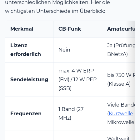
unterschiedlichen Möglichkeiten. Hier die
wichtigsten Unterschiede im Überblick:
Merkmal
CB-Funk
Amateurfun
Lizenz
Ja (Prüfung b
Nein
erforderlich
BNetzA)
max. 4 W ERP
bis 750 W P
Sendeleistung
(FM) / 12 W PEP
(Klasse A)
(SSB)
Viele Bänder
1 Band (27
Frequenzen
(
Kurzwelle
bi
MHz)
Mikrowelle)
Weltweit