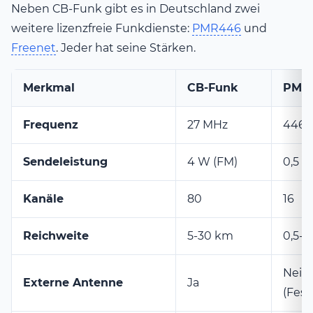
Neben CB-Funk gibt es in Deutschland zwei
weitere lizenzfreie Funkdienste:
PMR446
und
Freenet
. Jeder hat seine Stärken.
Merkmal
CB-Funk
PMR
Frequenz
27 MHz
446 
Sendeleistung
4 W (FM)
0,5 
Kanäle
80
16
Reichweite
5-30 km
0,5-
Nein
Externe Antenne
Ja
(Fes