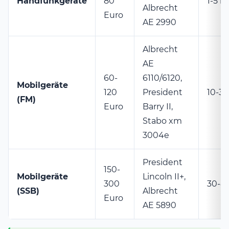
Handfunkgeräte
80
1-5 
Albrecht
Euro
AE 2990
Albrecht
AE
60-
6110/6120,
Mobilgeräte
120
President
10-3
(FM)
Euro
Barry II,
Stabo xm
3004e
President
150-
Mobilgeräte
Lincoln II+,
300
30-8
(SSB)
Albrecht
Euro
AE 5890