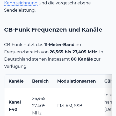
Kennzeichnung
und die vorgeschriebene
Sendeleistung.
CB-Funk Frequenzen und Kanäle
CB-Funk nutzt das
11-Meter-Band
im
Frequenzbereich von
26,565 bis 27,405 MHz
. In
Deutschland stehen insgesamt
80 Kanäle
zur
Verfügung:
Kanäle
Bereich
Modulationsarten
Gülti
Inter
26,965 -
Kanal
harmo
27,405
FM, AM, SSB
1-40
(Detai
MHz