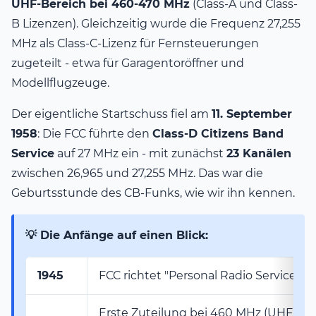
UHF-Bereich bei 460-470 MHz
(Class-A und Class-
B Lizenzen). Gleichzeitig wurde die Frequenz 27,255
MHz als Class-C-Lizenz für Fernsteuerungen
zugeteilt - etwa für Garagentoröffner und
Modellflugzeuge.
Der eigentliche Startschuss fiel am
11. September
1958
: Die FCC führte den
Class-D Citizens Band
Service
auf 27 MHz ein - mit zunächst
23 Kanälen
zwischen 26,965 und 27,255 MHz. Das war die
Geburtsstunde des CB-Funks, wie wir ihn kennen.
💡 Die Anfänge auf einen Blick:
1945
FCC richtet "Personal Radio Service" ei
Erste Zuteilung bei 460 MHz (UHF) + 2