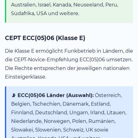
Australien, Israel, Kanada, Neuseeland, Peru,
Südafrika, USA und weitere.
CEPT ECC(05)06 (Klasse E)
Die Klasse E ermöglicht Funkbetrieb in Ländern, die
die CEPT-Novice-Empfehlung ECC(05)06 umsetzen.
Die Rechte entsprechen der jeweiligen nationalen
Einsteigerklasse.
📡 ECC(05)06 Länder (Auswahl):
Österreich,
Belgien, Tschechien, Dänemark, Estland,
Finnland, Deutschland, Ungarn, Irland, Litauen,
Niederlande, Norwegen, Polen, Rumänien,
Slowakei, Slowenien, Schweiz, UK sowie