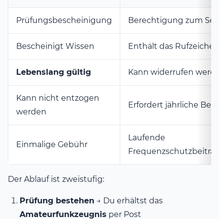
Prüfungsbescheinigung
Berechtigung zum Se
Bescheinigt Wissen
Enthält das Rufzeiche
Lebenslang gültig
Kann widerrufen werd
Kann nicht entzogen
Erfordert jährliche Beit
werden
Laufende
Einmalige Gebühr
Frequenzschutzbeiträ
Der Ablauf ist zweistufig:
Prüfung bestehen
→ Du erhältst das
Amateurfunkzeugnis
per Post