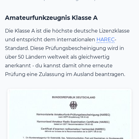
Amateurfunkzeugnis Klasse A
Die Klasse A ist die höchste deutsche Lizenzklasse
und entspricht dem internationalen
HAREC
-
Standard. Diese Prüfungsbescheinigung wird in
über 50 Ländern weltweit als gleichwertig
anerkannt - du kannst damit ohne erneute
Prüfung eine Zulassung im Ausland beantragen.