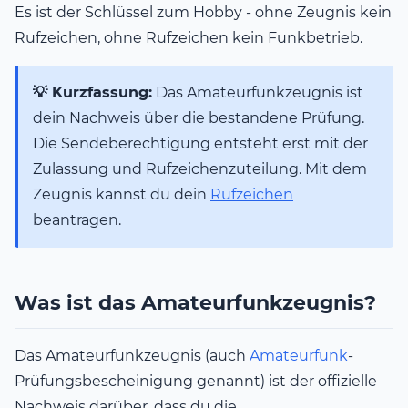
Es ist der Schlüssel zum Hobby - ohne Zeugnis kein
Rufzeichen, ohne Rufzeichen kein Funkbetrieb.
💡 Kurzfassung:
Das Amateurfunkzeugnis ist
dein Nachweis über die bestandene Prüfung.
Die Sendeberechtigung entsteht erst mit der
Zulassung und Rufzeichenzuteilung. Mit dem
Zeugnis kannst du dein
Rufzeichen
beantragen.
Was ist das Amateurfunkzeugnis?
Das Amateurfunkzeugnis (auch
Amateurfunk
-
Prüfungsbescheinigung genannt) ist der offizielle
Nachweis darüber, dass du die