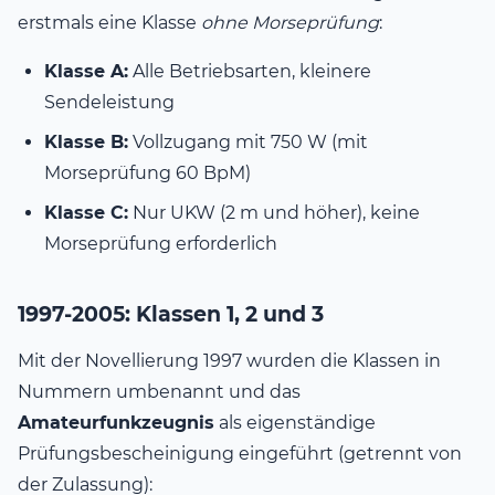
erstmals eine Klasse
ohne Morseprüfung
:
Klasse A:
Alle Betriebsarten, kleinere
Sendeleistung
Klasse B:
Vollzugang mit 750 W (mit
Morseprüfung 60 BpM)
Klasse C:
Nur UKW (2 m und höher), keine
Morseprüfung erforderlich
1997-2005: Klassen 1, 2 und 3
Mit der Novellierung 1997 wurden die Klassen in
Nummern umbenannt und das
Amateurfunkzeugnis
als eigenständige
Prüfungsbescheinigung eingeführt (getrennt von
der Zulassung):