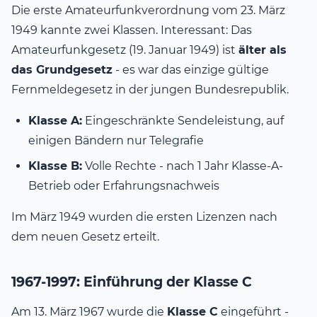
Die erste Amateurfunkverordnung vom 23. März
1949 kannte zwei Klassen. Interessant: Das
Amateurfunkgesetz (19. Januar 1949) ist
älter als
das Grundgesetz
- es war das einzige gültige
Fernmeldegesetz in der jungen Bundesrepublik.
Klasse A:
Eingeschränkte Sendeleistung, auf
einigen Bändern nur Telegrafie
Klasse B:
Volle Rechte - nach 1 Jahr Klasse-A-
Betrieb oder Erfahrungsnachweis
Im März 1949 wurden die ersten Lizenzen nach
dem neuen Gesetz erteilt.
1967-1997: Einführung der Klasse C
Am 13. März 1967 wurde die
Klasse C
eingeführt -