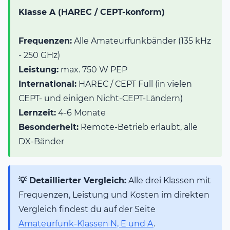
Klasse A (HAREC / CEPT-konform)
Frequenzen:
Alle Amateurfunkbänder (135 kHz
- 250 GHz)
Leistung:
max. 750 W PEP
International:
HAREC / CEPT Full (in vielen
CEPT- und einigen Nicht-CEPT-Ländern)
Lernzeit:
4-6 Monate
Besonderheit:
Remote-Betrieb erlaubt, alle
DX-Bänder
💡 Detaillierter Vergleich:
Alle drei Klassen mit
Frequenzen, Leistung und Kosten im direkten
Vergleich findest du auf der Seite
Amateurfunk-Klassen N, E und A
.