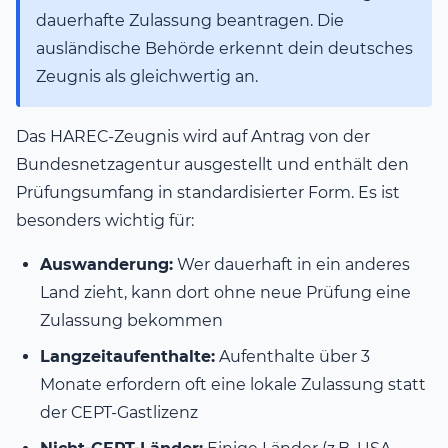
dauerhafte Zulassung beantragen. Die
ausländische Behörde erkennt dein deutsches
Zeugnis als gleichwertig an.
Das HAREC-Zeugnis wird auf Antrag von der
Bundesnetzagentur ausgestellt und enthält den
Prüfungsumfang in standardisierter Form. Es ist
besonders wichtig für:
Auswanderung:
Wer dauerhaft in ein anderes
Land zieht, kann dort ohne neue Prüfung eine
Zulassung bekommen
Langzeitaufenthalte:
Aufenthalte über 3
Monate erfordern oft eine lokale Zulassung statt
der CEPT-Gastlizenz