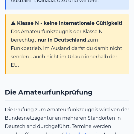
Australien, Kanada, USA und weitere.
⚠️ Klasse N - keine internationale Gültigkeit!
Das Amateurfunkzeugnis der Klasse N
berechtigt
nur in Deutschland
zum
Funkbetrieb. Im Ausland darfst du damit nicht
senden - auch nicht im Urlaub innerhalb der
EU.
Die Amateurfunkprüfung
Die Prüfung zum Amateurfunkzeugnis wird von der
Bundesnetzagentur an mehreren Standorten in
Deutschland durchgeführt. Termine werden