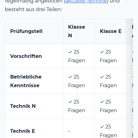
regelmäßig angeboten (
aktuelle Termine
) und
besteht aus drei Teilen:
Klasse
Kl
Prüfungsteil
Klasse E
N
A
✓ 25
✓ 25
✓ 
Vorschriften
Fragen
Fragen
Fr
Betriebliche
✓ 25
✓ 25
✓ 
Kenntnisse
Fragen
Fragen
Fr
✓ 25
✓ 25
✓ 
Technik N
Fragen
Fragen
Fr
✓ 25
✓ 
Technik E
-
Fragen
Fr