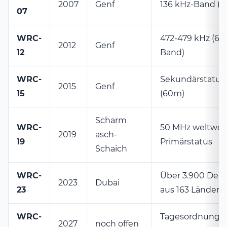
2007
Genf
136 kHz-Band (
07
WRC-
472-479 kHz (6
2012
Genf
12
Band)
WRC-
Sekundärstatus
2015
Genf
15
(60m)
Scharm
WRC-
50 MHz weltwei
2019
asch-
19
Primärstatus
Schaich
WRC-
Über 3.900 Dele
2023
Dubai
23
aus 163 Ländern
WRC-
Tagesordnung
2027
noch offen