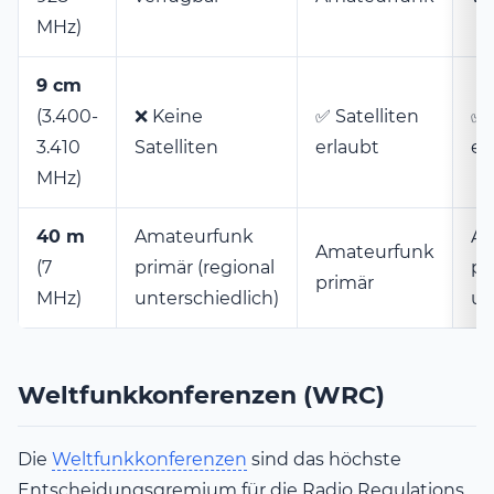
MHz)
9 cm
(3.400-
❌ Keine
✅ Satelliten
✅ 
3.410
Satelliten
erlaubt
er
MHz)
40 m
Amateurfunk
Am
Amateurfunk
(7
primär (regional
pr
primär
MHz)
unterschiedlich)
un
Weltfunkkonferenzen (WRC)
Die
Weltfunkkonferenzen
sind das höchste
Entscheidungsgremium für die Radio Regulations.