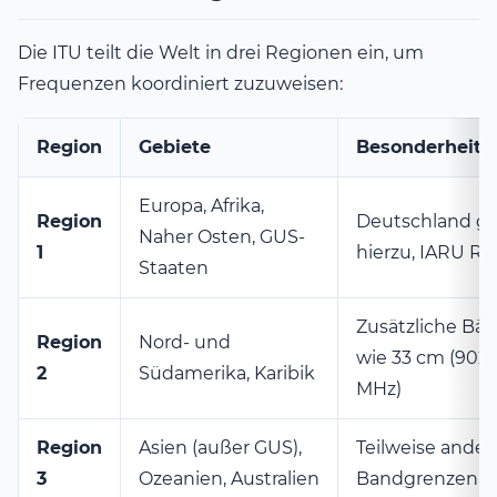
Die ITU teilt die Welt in drei Regionen ein, um
Frequenzen koordiniert zuzuweisen:
Region
Gebiete
Besonderheite
Europa, Afrika,
Region
Deutschland ge
Naher Osten, GUS-
1
hierzu, IARU Re
Staaten
Zusätzliche Bä
Region
Nord- und
wie 33 cm (902
2
Südamerika, Karibik
MHz)
Region
Asien (außer GUS),
Teilweise ander
3
Ozeanien, Australien
Bandgrenzen