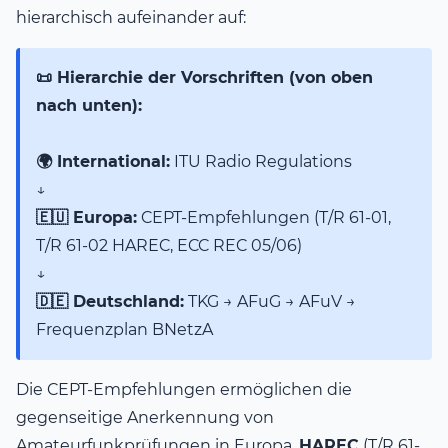
hierarchisch aufeinander auf:
📜 Hierarchie der Vorschriften (von oben
nach unten):
🌍 International:
ITU Radio Regulations
↓
🇪🇺 Europa:
CEPT-Empfehlungen (T/R 61-01,
T/R 61-02 HAREC, ECC REC 05/06)
↓
🇩🇪 Deutschland:
TKG → AFuG → AFuV →
Frequenzplan BNetzA
Die CEPT-Empfehlungen ermöglichen die
gegenseitige Anerkennung von
Amateurfunkprüfungen in Europa.
HAREC
(T/R 61-