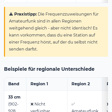
⚠️ Praxistipp:
Die Frequenzzuweisungen für
Amateurfunk sind in allen Regionen
weitgehend gleich - aber nicht identisch! Es
kann vorkommen, dass du eine Station auf
einer Frequenz hörst, auf der du selbst nicht
senden darfst.
Beispiele für regionale Unterschiede
Band
Region 1
Region 2
Re
33 cm
(902-
❌ Nicht
✅
❌ 
928
verfügbar
Amateurfunk
ve