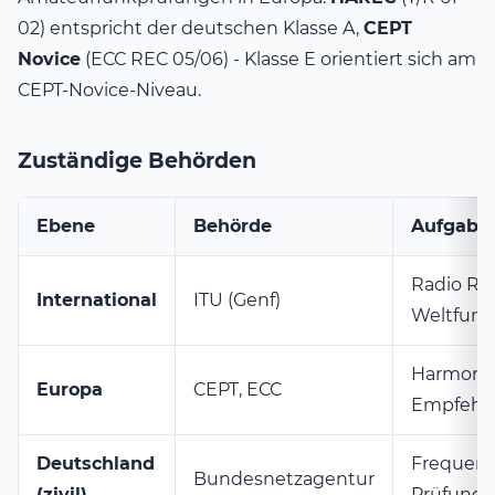
02) entspricht der deutschen Klasse A,
CEPT
Novice
(ECC REC 05/06) - Klasse E orientiert sich am
CEPT-Novice-Niveau.
Zuständige Behörden
Ebene
Behörde
Aufgabe
Radio Reg
International
ITU (Genf)
Weltfunk
Harmonis
Europa
CEPT, ECC
Empfehl
Deutschland
Frequenz
Bundesnetzagentur
(zivil)
Prüfung