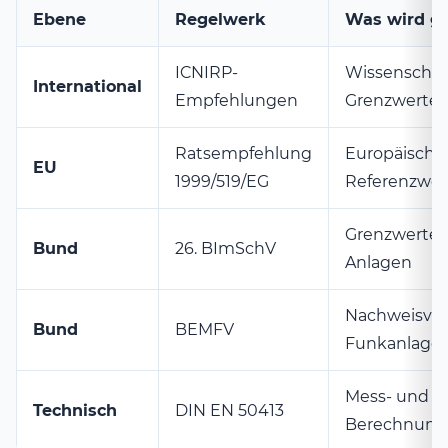
Ebene
Regelwerk
Was wird ge
ICNIRP-
Wissenschaf
International
Empfehlungen
Grenzwerte
Ratsempfehlung
Europäische
EU
1999/519/EG
Referenzwer
Grenzwerte f
Bund
26. BImSchV
Anlagen
Nachweisver
Bund
BEMFV
Funkanlage
Mess- und
Technisch
DIN EN 50413
Berechnungs