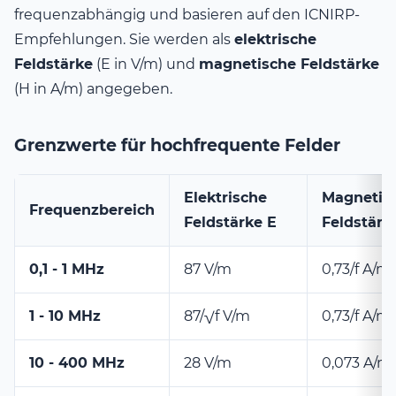
frequenzabhängig und basieren auf den ICNIRP-
Empfehlungen. Sie werden als
elektrische
Feldstärke
(E in V/m) und
magnetische Feldstärke
(H in A/m) angegeben.
Grenzwerte für hochfrequente Felder
Elektrische
Magnetis
Frequenzbereich
Feldstärke E
Feldstärk
0,1 - 1 MHz
87 V/m
0,73/f A/m
1 - 10 MHz
87/√f V/m
0,73/f A/m
10 - 400 MHz
28 V/m
0,073 A/m