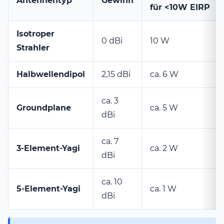
Antennentyp
Gewinn
für <10W EIRP
Isotroper
0 dBi
10 W
Strahler
Halbwellendipol
2,15 dBi
ca. 6 W
ca. 3
Groundplane
ca. 5 W
dBi
ca. 7
3-Element-Yagi
ca. 2 W
dBi
ca. 10
5-Element-Yagi
ca. 1 W
dBi