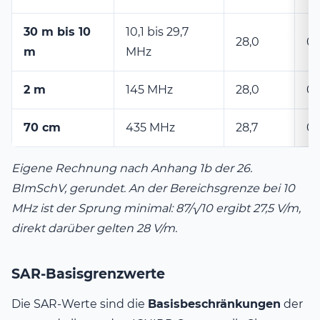
30 m bis 10
10,1 bis 29,7
28,0
0,
m
MHz
2 m
145 MHz
28,0
0,
70 cm
435 MHz
28,7
0,
Eigene Rechnung nach Anhang 1b der 26.
BImSchV, gerundet. An der Bereichsgrenze bei 10
MHz ist der Sprung minimal: 87/√10 ergibt 27,5 V/m,
direkt darüber gelten 28 V/m.
SAR-Basisgrenzwerte
Die SAR-Werte sind die
Basisbeschränkungen
der