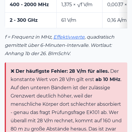
400 - 2000 MHz
1,375 × √f V/m
0,0037 × √
2 - 300 GHz
61 V/m
0,16 A/m
f = Frequenz in MHz,
Effektivwerte
, quadratisch
gemittelt über 6-Minuten-Intervalle. Wortlaut:
Anhang 1b der 26. BImSchV.
❌ Der häufigste Fehler: 28 V/m für alles.
Der
konstante Wert von 28 V/m gilt erst
ab 10 MHz
.
Auf den unteren Bändern ist der zulässige
Grenzwert deutlich höher, weil der
menschliche Körper dort schlechter absorbiert
- genau das fragt Prüfungsfrage EK101 ab. Wer
überall mit 28 V/m rechnet, kommt auf 160 und
80 m zu große Abstände heraus. Das ist zwar