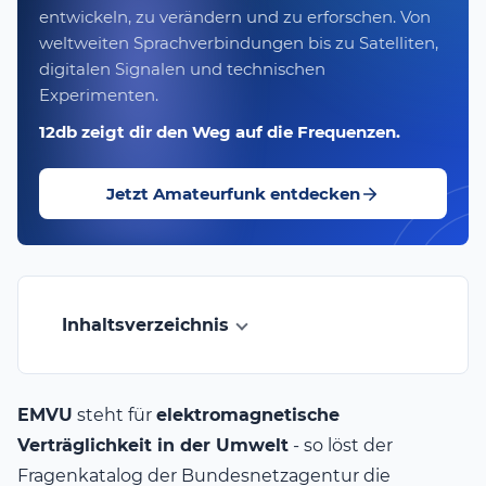
entwickeln, zu verändern und zu erforschen. Von
weltweiten Sprachverbindungen bis zu Satelliten,
digitalen Signalen und technischen
Experimenten.
12db zeigt dir den Weg auf die Frequenzen.
Jetzt Amateurfunk entdecken
Inhaltsverzeichnis
EMVU
steht für
elektromagnetische
Verträglichkeit in der Umwelt
- so löst der
Fragenkatalog der Bundesnetzagentur die