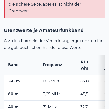
die sichere Seite, aber es ist nicht der
Grenzwert.
Grenzwerte je Amateurfunkband
Aus den Formeln der Verordnung ergeben sich für
die gebräuchlichen Bänder diese Werte:
E in
H 
Band
Frequenz
V/m
A
160 m
1,85 MHz
64,0
0,
80 m
3,65 MHz
45,5
0,
40 m
7,1 MHz
32,7
0,