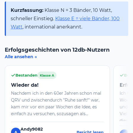
Kurzfassung:
Klasse N = 3 Bänder, 10 Watt,
schneller Einstieg.
Klasse E = viele Bänder, 100
Watt
, international anerkannt.
Erfolgsgeschichten von 12db-Nutzern
Alle ansehen
Bestanden
Bes
Klasse A
Wieder da!
Erfol
Nachdem ich in den 60er Jahren schon mal
Ich h
QRV und zwischendurch "Ruhe sanft!" war,
Wochen
kam mir vor ein paar Wochen die Idee, es
und d
einfach zu versuchen, sozusagen als
Vielen
Herausforderung im Alter. 12dB war die
dieser
ideale Plattform dafür! Heute gab es doch
bekomm
Andy9082
A
Bericht lesen