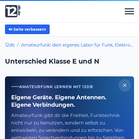
✏️ Seite verbessern
12db
/
Amateurfunk: dein eigenes Labor für Funk, Elektronik und weltweite Signale
Unterschied Klasse E und N
AMATEURFUNK LERNEN MIT 12DB
Eigene Geräte. Eigene Antennen.
Eigene Verbindungen.
Amateurfunk gibt dir die Freiheit, Funktechnik
nicht nur zu benutzen, sondern selbst zu
entwickeln, zu verändern und zu erforschen. Von
weltweiten Sprachverbindungen bis zu Satelliten,