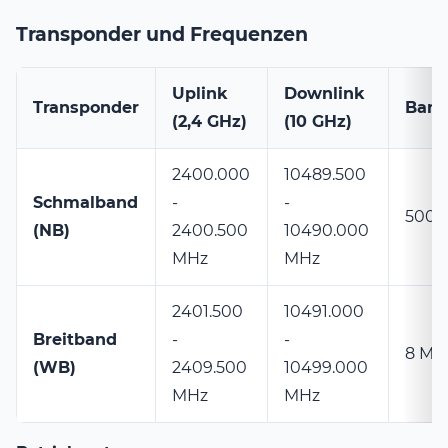
Transponder und Frequenzen
Uplink
Downlink
Transponder
Band
(2,4 GHz)
(10 GHz)
2400.000
10489.500
Schmalband
-
-
500 
(NB)
2400.500
10490.000
MHz
MHz
2401.500
10491.000
Breitband
-
-
8 MH
(WB)
2409.500
10499.000
MHz
MHz