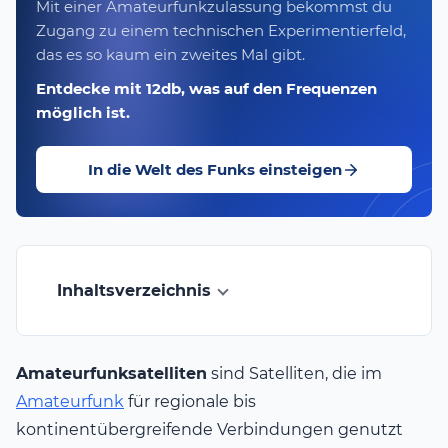
Mit einer Amateurfunkzulassung bekommst du
Zugang zu einem technischen Experimentierfeld,
das es so kaum ein zweites Mal gibt.
Entdecke mit 12db, was auf den Frequenzen
möglich ist.
In die Welt des Funks einsteigen
Inhaltsverzeichnis
Amateurfunksatelliten
sind Satelliten, die im
Amateurfunk
für regionale bis
kontinentübergreifende Verbindungen genutzt