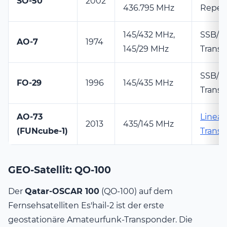
SO-50
2002
436.795 MHz
Repea
145/432 MHz,
SSB/
AO-7
1974
145/29 MHz
Trans
SSB/
FO-29
1996
145/435 MHz
Trans
AO-73
Linear
2013
435/145 MHz
(FUNcube-1)
Trans
GEO-Satellit: QO-100
Der
Qatar-OSCAR 100
(QO-100) auf dem
Fernsehsatelliten Es'hail-2 ist der erste
geostationäre Amateurfunk-Transponder. Die