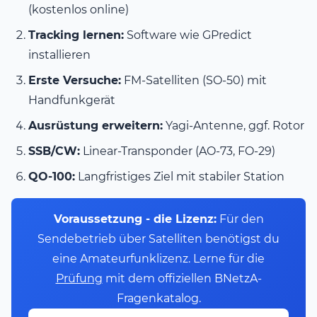
(kostenlos online)
Tracking lernen:
Software wie GPredict
installieren
Erste Versuche:
FM-Satelliten (SO-50) mit
Handfunkgerät
Ausrüstung erweitern:
Yagi-Antenne, ggf. Rotor
SSB/CW:
Linear-Transponder (AO-73, FO-29)
QO-100:
Langfristiges Ziel mit stabiler Station
Voraussetzung - die Lizenz:
Für den
Sendebetrieb über Satelliten benötigst du
eine Amateurfunklizenz. Lerne für die
Prüfung
mit dem offiziellen BNetzA-
Fragenkatalog.