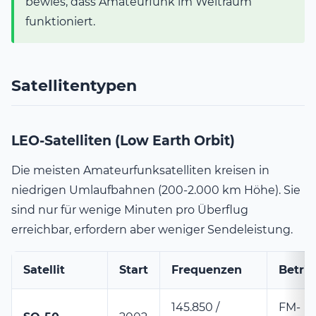
bewies, dass Amateurfunk im Weltraum
funktioniert.
Satellitentypen
LEO-Satelliten (Low Earth Orbit)
Die meisten Amateurfunksatelliten kreisen in
niedrigen Umlaufbahnen (200-2.000 km Höhe). Sie
sind nur für wenige Minuten pro Überflug
erreichbar, erfordern aber weniger Sendeleistung.
Satellit
Start
Frequenzen
Betrie
145.850 /
FM-