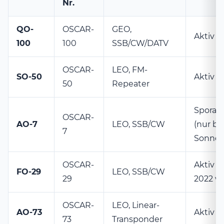
Nr.
QO-
OSCAR-
GEO,
Aktiv
100
100
SSB/CW/DATV
OSCAR-
LEO, FM-
SO-50
Aktiv
50
Repeater
Sporad
OSCAR-
AO-7
LEO, SSB/CW
(nur be
7
Sonne)
OSCAR-
Aktiv (s
FO-29
LEO, SSB/CW
29
2022 wi
OSCAR-
LEO, Linear-
AO-73
Aktiv
73
Transponder