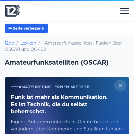
✏️ Seite verbessern
12db
/
Lexikon
/
Amateurfunksatelliten - Funken über
OSCAR und QO-100
Amateurfunksatelliten (OSCAR)
AMATEURFUNK LERNEN MIT 12DB
Funk ist mehr als Kommunikation.
Es ist Technik, die du selbst
beherrschst.
Eigene Antennen entwickeln, Geräte bauen und
verändern, über Kontinente und Satelliten funken: