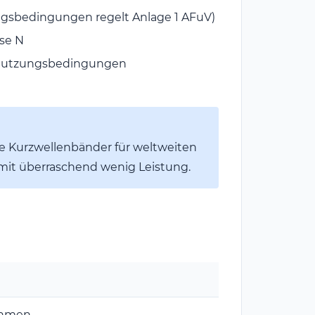
sbedingungen regelt Anlage 1 AFuV)
sse N
n Nutzungsbedingungen
ere Kurzwellenbänder für weltweiten
t mit überraschend wenig Leistung.
thmen