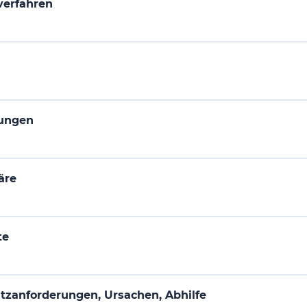
verfahren
tungen
äre
te
hutzanforderungen, Ursachen, Abhilfe