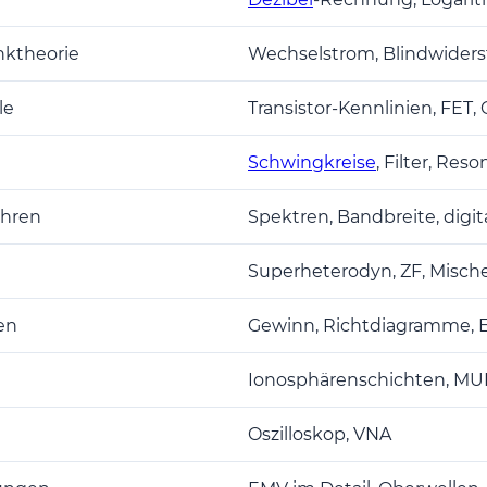
nktheorie
Wechselstrom, Blindwiders
le
Transistor-Kennlinien, FET,
Schwingkreise
, Filter, Re
ahren
Spektren, Bandbreite, digit
Superheterodyn, ZF, Misch
en
Gewinn, Richtdiagramme, 
Ionosphärenschichten, MUF
Oszilloskop, VNA