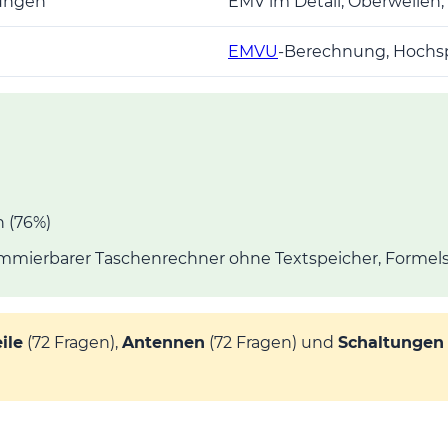
rungen
EMV im Detail, Oberwellen,
EMVU
-Berechnung, Hoch
n (76%)
ammierbarer Taschenrechner ohne Textspeicher, Form
ile
(72 Fragen),
Antennen
(72 Fragen) und
Schaltungen