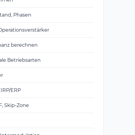
tand, Phasen
 Operationsverstärker
sonanz berechnen
ale Betriebsarten
er
EIRP/ERP
, Skip-Zone