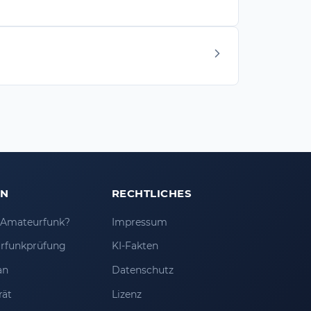
EN
RECHTLICHES
t Amateurfunk?
Impressum
rfunkprüfung
KI-Fakten
an
Datenschutz
rät
Lizenz