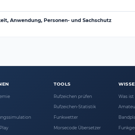
keit, Anwendung, Personen- und Sachschutz
NEN
TOOLS
WISS
emie
Rufzeichen prüfen
Was is
Rufzeichen-Statistik
Amateu
ungssimulation
Funkwetter
Bandpl
Play
Morsecode Übersetzer
Funkge