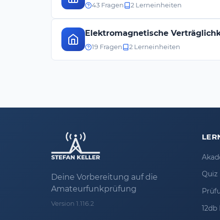
43 Fragen
2 Lerneinheiten
Elektromagnetische Verträglich
19 Fragen
2 Lerneinheiten
LER
Akad
Quiz
Deine Vorbereitung auf die
Amateurfunkprüfung
Prüf
Version 1.116.2
12db 