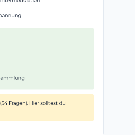
 Intermodulation
spannung
elsammlung
(54 Fragen). Hier solltest du