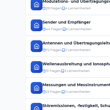
Modulations- und Übertragungs
29 Fragen
4 Lerneinheiten
Sender und Empfänger
44 Fragen
6 Lerneinheiten
Antennen und Übertragungslei
72 Fragen
5 Lerneinheiten
Wellenausbreitung und Ionosph
31 Fragen
3 Lerneinheiten
Messungen und Messinstrumen
23 Fragen
5 Lerneinheiten
Störemissionen, -festigkeit, Sc