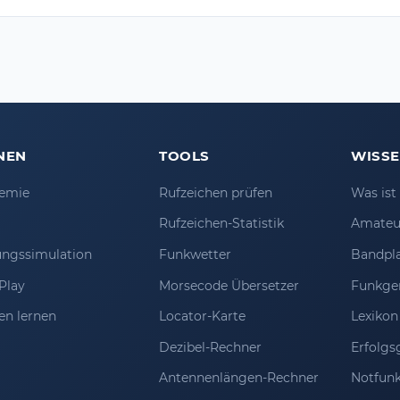
NEN
TOOLS
WISS
emie
Rufzeichen prüfen
Was is
Rufzeichen-Statistik
Amateu
ungssimulation
Funkwetter
Bandpl
Play
Morsecode Übersetzer
Funkge
en lernen
Locator-Karte
Lexikon
Dezibel-Rechner
Erfolgs
Antennenlängen-Rechner
Notfun