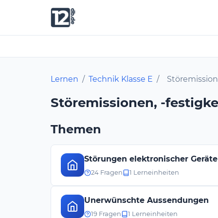
Lernen
/
Technik Klasse E
/
Störemission
Störemissionen, -festigk
Themen
Störungen elektronischer Geräte
24 Fragen
1 Lerneinheiten
Unerwünschte Aussendungen
19 Fragen
1 Lerneinheiten