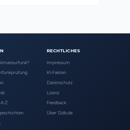
EN
RECHTLICHES
t Amateurfunk?
Impressum
rfunkprüfung
KI-Fakten
an
Datenschutz
rät
Lizenz
 A-Z
Feedback
geschichten
Über 12db.de
k