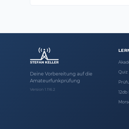
LER
Akad
Quiz
Deine Vorbereitung auf die
Amateurfunkprüfung
Prüf
Version 1.116.2
12db 
Mors