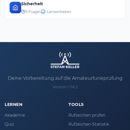
Sicherheit
11 Fragen
1 Lerneinheiten
Deine Vorbereitung auf die Amateurfunkprüfung
Version 1.116.2
LERNEN
TOOLS
Akademie
Rufzeichen prüfen
Quiz
Rufzeichen-Statistik