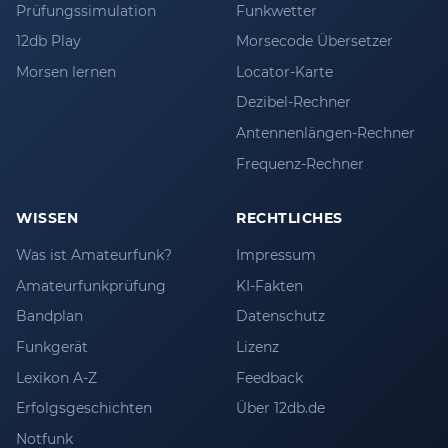
Prüfungssimulation
Funkwetter
12db Play
Morsecode Übersetzer
Morsen lernen
Locator-Karte
Dezibel-Rechner
Antennenlängen-Rechner
Frequenz-Rechner
WISSEN
RECHTLICHES
Was ist Amateurfunk?
Impressum
Amateurfunkprüfung
KI-Fakten
Bandplan
Datenschutz
Funkgerät
Lizenz
Lexikon A-Z
Feedback
Erfolgsgeschichten
Über 12db.de
Notfunk