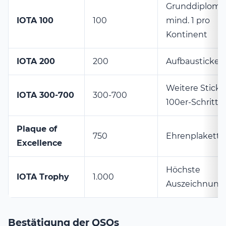
Grunddiplom 
IOTA 100
100
mind. 1 pro
Kontinent
IOTA 200
200
Aufbausticker
Weitere Sticke
IOTA 300-700
300-700
100er-Schritte
Plaque of
750
Ehrenplakette
Excellence
Höchste
IOTA Trophy
1.000
Auszeichnung
Bestätigung der QSOs