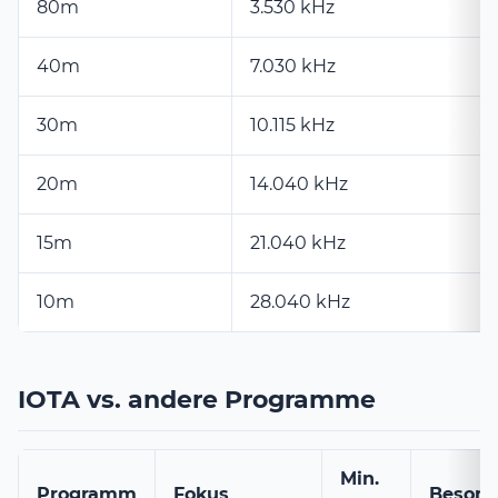
80m
3.530 kHz
40m
7.030 kHz
30m
10.115 kHz
20m
14.040 kHz
15m
21.040 kHz
10m
28.040 kHz
IOTA vs. andere Programme
Min.
Programm
Fokus
Besond