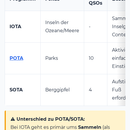
QSOs
Sammel
Inseln der
IOTA
-
Inselgr
Ozeane/Meere
Contes
Aktivie
POTA
Parks
10
einfach
Einstie
Aufstie
SOTA
Berggipfel
4
Fuß
erforder
⚠️ Unterschied zu POTA/SOTA:
Bei IOTA geht es primär ums
Sammeln
(als