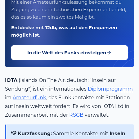
Mit einer Amateurfunkzulassung bekommst du
Zugang zu einem technischen Experimentierfeld,
das es so kaum ein zweites Mal gibt.
Entdecke mit 12db, was auf den Frequenzen
möglich ist.
In die Welt des Funks einsteigen
IOTA
(Islands On The Air, deutsch: "Inseln auf
Sendung") ist ein internationales
Diplomprogramm
im
Amateurfunk
, das Funkkontakte mit Stationen
auf Inseln weltweit fördert. Es wird von IOTA Ltd in
Zusammenarbeit mit der
RSGB
verwaltet.
💡 Kurzfassung:
Sammle Kontakte mit
Inseln