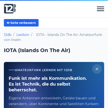
✏️ Seite verbessern
12db
/
Lexikon
/
IOTA - Islands On The Air: Amateurfunk
von Inseln
IOTA (Islands On The Air)
AMATEURFUNK LERNEN MIT 12DB
Funk ist mehr als Kommunikation.
Es ist Technik, die du selbst
beherrschst.
Eigene Antennen entwickeln, Geräte bauen und
verändern, über Kontinente und Satelliten funken: