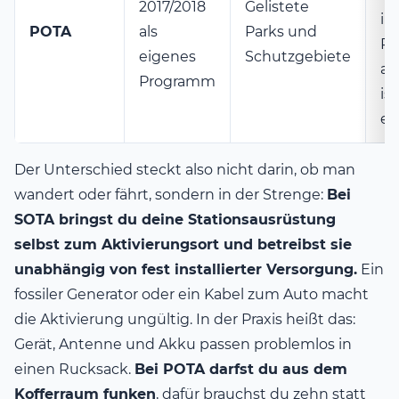
2017/2018
Gelistete
in
POTA
als
Parks und
Pa
eigenes
Schutzgebiete
au
Programm
is
er
Der Unterschied steckt also nicht darin, ob man
wandert oder fährt, sondern in der Strenge:
Bei
SOTA bringst du deine Stationsausrüstung
selbst zum Aktivierungsort und betreibst sie
unabhängig von fest installierter Versorgung.
Ein
fossiler Generator oder ein Kabel zum Auto macht
die Aktivierung ungültig. In der Praxis heißt das:
Gerät, Antenne und Akku passen problemlos in
einen Rucksack.
Bei POTA darfst du aus dem
Kofferraum funken
, dafür brauchst du zehn statt