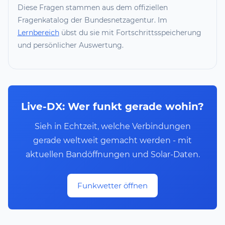
Diese Fragen stammen aus dem offiziellen
Fragenkatalog der Bundesnetzagentur. Im
Lernbereich
übst du sie mit Fortschrittsspeicherung
und persönlicher Auswertung.
Live-DX: Wer funkt gerade wohin?
Sieh in Echtzeit, welche Verbindungen
gerade weltweit gemacht werden - mit
aktuellen Bandöffnungen und Solar-Daten.
Funkwetter öffnen