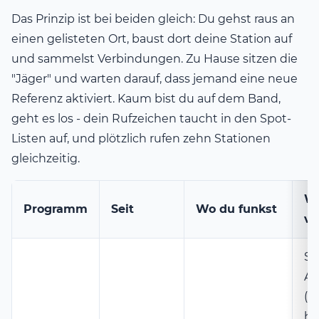
Das Prinzip ist bei beiden gleich: Du gehst raus an
einen gelisteten Ort, baust dort deine Station auf
und sammelst Verbindungen. Zu Hause sitzen die
"Jäger" und warten darauf, dass jemand eine neue
Referenz aktiviert. Kaum bist du auf dem Band,
geht es los - dein Rufzeichen taucht in den Spot-
Listen auf, und plötzlich rufen zehn Stationen
gleichzeitig.
Wa
Programm
Seit
Wo du funkst
ve
St
Ak
(i
hö