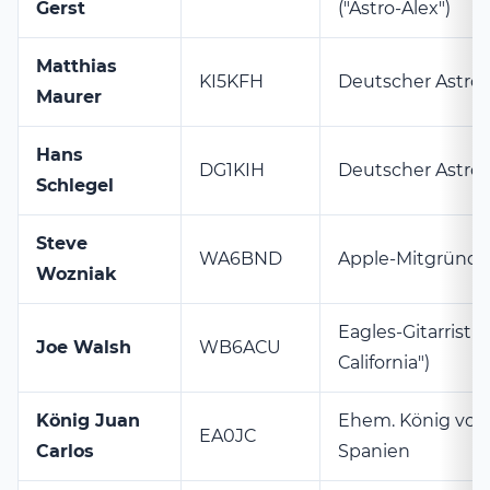
Gerst
("Astro-Alex")
Matthias
KI5KFH
Deutscher Astro
Maurer
Hans
DG1KIH
Deutscher Astro
Schlegel
Steve
WA6BND
Apple-Mitgründe
Wozniak
Eagles-Gitarrist (
Joe Walsh
WB6ACU
California")
König Juan
Ehem. König von
EA0JC
Carlos
Spanien