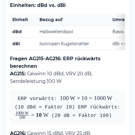
Einheiten: dBd vs. dBi
Einheit
Bezug auf
Umrechn
dBd
Halbwellendipol
Basis
dBi
Isotropen Kugelstrahler
dBi = dBd +
Fragen AG215-AG216: ERP rückwärts
berechnen
AG215:
Gewinn 10 dBd, VRV 20 dB,
Sendeleistung 100 W
100\,\text{W} 
100
W
×
10
=
1000
W
 ERP vorwärts: 
\times 10 = 
(10 dBd = Faktor 10) ERP rückwärts: 
1000\,\text{W}
1000
W
\frac{1000\,\text{W}}
=
10
W
 (20 dB = Faktor 100) 
100
{100} = 
\mathbf{10\,\text{W}}
AG216:
Gewinn 15 dBd, VRV 25 dB,