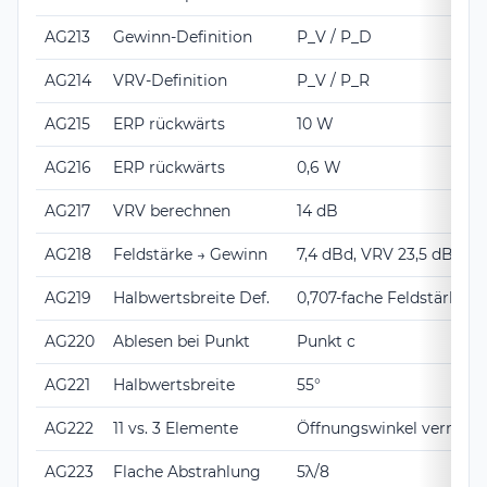
AG213
Gewinn-Definition
P_V / P_D
AG214
VRV-Definition
P_V / P_R
AG215
ERP rückwärts
10 W
AG216
ERP rückwärts
0,6 W
AG217
VRV berechnen
14 dB
AG218
Feldstärke → Gewinn
7,4 dBd, VRV 23,5 dB
AG219
Halbwertsbreite Def.
0,707-fache Feldstärke
AG220
Ablesen bei Punkt
Punkt c
AG221
Halbwertsbreite
55°
AG222
11 vs. 3 Elemente
Öffnungswinkel verringe
AG223
Flache Abstrahlung
5λ/8