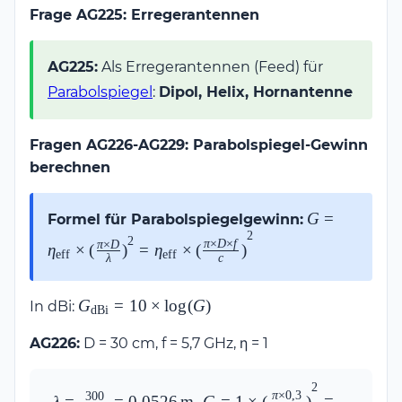
Frage AG225: Erregerantennen
AG225:
Als Erregerantennen (Feed) für
Parabolspiegel
:
Dipol, Helix, Hornantenne
Fragen AG226-AG229: Parabolspiegel-Gewinn
berechnen
G = \eta_\text
G
=
Formel für Parabolspiegelgewinn:
\times
2
2
π
×
D
×
f
π
×
D
η
×
(
)
=
η
×
(
)
eff
eff
\left(\frac{\pi
λ
c
\times D}
{\lambda}\rig
G_\text{dBi}
G
=
10
×
l
o
g
(
G
)
In dBi:
dBi
= \eta_\text{e
= 10 \times
\times
AG226:
D = 30 cm, f = 5,7 GHz, η = 1
\log(G)
\left(\frac{\pi
\times D \time
2
\lambda = 
G = 1 \times 
π
×
0
,
3
300
λ
=
=
0
,
0526
m
G
=
1
×
(
)
=