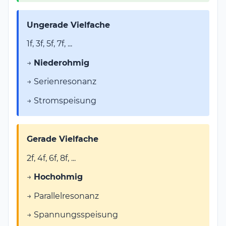
Ungerade Vielfache
1f, 3f, 5f, 7f, ...
→
Niederohmig
→ Serienresonanz
→ Stromspeisung
Gerade Vielfache
2f, 4f, 6f, 8f, ...
→
Hochohmig
→ Parallelresonanz
→ Spannungsspeisung