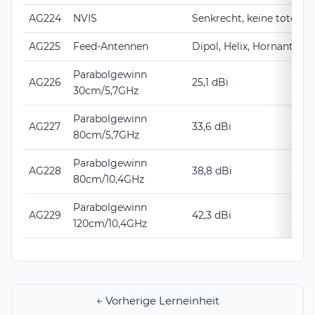
AG224
NVIS
Senkrecht, keine tote Zo
AG225
Feed-Antennen
Dipol, Helix, Hornantenn
Parabolgewinn
AG226
25,1 dBi
30cm/5,7GHz
Parabolgewinn
AG227
33,6 dBi
80cm/5,7GHz
Parabolgewinn
AG228
38,8 dBi
80cm/10,4GHz
Parabolgewinn
AG229
42,3 dBi
120cm/10,4GHz
← Vorherige Lerneinheit