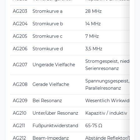
AG203
Stromkurve a
28 MHz
AG204
Stromkurve b
14 MHz
AG205
Stromkurve c
7 MHz
AG206
Stromkurve d
3,5 MHz
Stromgespeist, niederoh
AG207
Ungerade Vielfache
Serienresonanz
Spannungsgespeist, hoc
AG208
Gerade Vielfache
Parallelresonanz
AG209
Bei Resonanz
Wesentlich Wirkwiderst
AG210
Unter/über Resonanz
Kapazitiv / induktiv
AG211
Fußpunktwiderstand
65-75 Ω
AG212
Beam-Impedanz
Abstände Reflektor/Dire