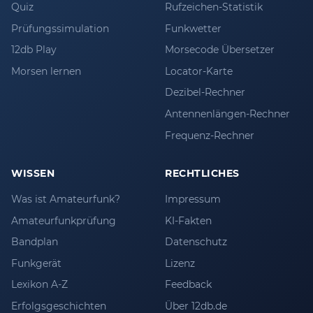
Quiz
Rufzeichen-Statistik
Prüfungssimulation
Funkwetter
12db Play
Morsecode Übersetzer
Morsen lernen
Locator-Karte
Dezibel-Rechner
Antennenlängen-Rechner
Frequenz-Rechner
WISSEN
RECHTLICHES
Was ist Amateurfunk?
Impressum
Amateurfunkprüfung
KI-Fakten
Bandplan
Datenschutz
Funkgerät
Lizenz
Lexikon A-Z
Feedback
Erfolgsgeschichten
Über 12db.de