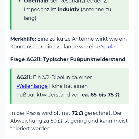
Oberhalb
der Resonanzfrequenz:
Impedanz ist
induktiv
(Antenne zu
lang)
Merkhilfe:
Eine zu kurze Antenne wirkt wie ein
Kondensator, eine zu lange wie eine
Spule
.
Frage AG211: Typischer Fußpunktwiderstand
AG211:
Ein λ/2-Dipol in ca. einer
Wellenlänge
Höhe hat einen
Fußpunktwiderstand von
ca. 65 bis 75 Ω
.
In der Praxis wird oft mit
72 Ω
gerechnet. Die
Abweichung zu 50 Ω ist gering und kann meist
toleriert werden.