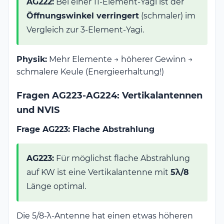
AG222:
Bei einer 11-Element-Yagi ist der
Öffnungswinkel verringert
(schmaler) im
Vergleich zur 3-Element-Yagi.
Physik:
Mehr Elemente → höherer Gewinn →
schmalere Keule (Energieerhaltung!)
Fragen AG223-AG224: Vertikalantennen
und NVIS
Frage AG223: Flache Abstrahlung
AG223:
Für möglichst flache Abstrahlung
auf KW ist eine Vertikalantenne mit
5λ/8
Länge optimal.
Die 5/8-λ-Antenne hat einen etwas höheren