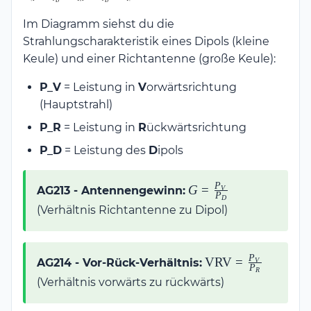
Im Diagramm siehst du die
Strahlungscharakteristik eines Dipols (kleine
Keule) und einer Richtantenne (große Keule):
P_V
= Leistung in
V
orwärtsrichtung
(Hauptstrahl)
P_R
= Leistung in
R
ückwärtsrichtung
P_D
= Leistung des
D
ipols
P
G =
G
=
AG213 - Antennengewinn:
V
P
D
\frac{P_V}
(Verhältnis Richtantenne zu Dipol)
{P_D}
P
\text{VRV}
VRV
=
AG214 - Vor-Rück-Verhältnis:
V
P
R
=
(Verhältnis vorwärts zu rückwärts)
\frac{P_V}
{P_R}