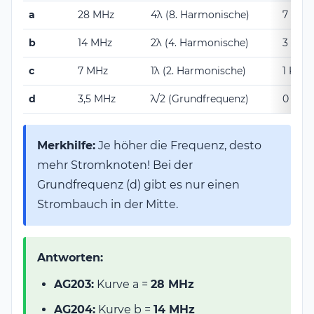
a
28 MHz
4λ (8. Harmonische)
7 Kno
b
14 MHz
2λ (4. Harmonische)
3 Kno
c
7 MHz
1λ (2. Harmonische)
1 Knot
d
3,5 MHz
λ/2 (Grundfrequenz)
0 Kno
Merkhilfe:
Je höher die Frequenz, desto
mehr Stromknoten! Bei der
Grundfrequenz (d) gibt es nur einen
Strombauch in der Mitte.
Antworten:
AG203:
Kurve a =
28 MHz
AG204:
Kurve b =
14 MHz