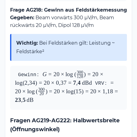
\times \log(25) = 10 
\times 1{,}4 = 
Frage AG218: Gewinn aus Feldstärkemessung
\mathbf{14\,\text{dB}}
Gegeben:
Beam vorwärts 300 μV/m, Beam
rückwärts 20 μV/m, Dipol 128 μV/m
Wichtig:
Bei Feldstärken gilt: Leistung ~
Feldstärke²
300
G = 20 \times 
G
=
20
×
l
o
g
(
)
=
20
×
 Gewinn: 
128
\log\left(\frac{300}
l
o
g
(
2
,
34
)
=
20
×
0
,
37
=
7
,
4
dBd
= 20 \times 
=
 VRV: 
{128}\right) = 20 \times 
\log\left(\
300
20
×
l
o
g
(
)
=
20
×
l
o
g
(
15
)
=
20
×
1
,
18
=
20
\log(2{,}34) = 20 \times 
{20}\right)
23
,
5
dB
0{,}37 = 
\log(15) = 
\mathbf{7{,}4\,\text{dBd}}
= 
\mathbf{23
Fragen AG219-AG222: Halbwertsbreite
(Öffnungswinkel)