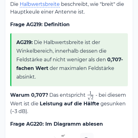
Die
Halbwertsbreite
beschreibt, wie "breit" die
Hauptkeule einer Antenne ist.
Frage AG219: Definition
AG219:
Die Halbwertsbreite ist der
Winkelbereich, innerhalb dessen die
Feldstärke auf nicht weniger als den
0,707-
fachen Wert
der maximalen Feldstärke
absinkt.
1
\frac{1}
Warum 0,707?
Das entspricht
- bei diesem
2
{\sqrt{2}}
Wert ist die
Leistung auf die Hälfte
gesunken
(−3 dB).
Frage AG220: Im Diagramm ablesen