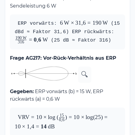
Sendeleistung 6 W
6\,\text{W} 
6
W
×
31
,
6
=
190
W
 ERP vorwärts: 
 (15 
\times 31{,}6 
\frac{1
dBd ≈ Faktor 31,6) ERP rückwärts: 
= 
{316} =
190
W
=
0
,
6
W
 (25 dB ≈ Faktor 316) 
316
190\,\text{W}
\mathbf
Frage AG217: Vor-Rück-Verhältnis aus ERP
🔍
Gegeben:
ERP vorwärts (b) = 15 W, ERP
rückwärts (a) = 0,6 W
\text{VRV} = 10 \times 
15
VRV
=
10
×
l
o
g
(
)
=
10
×
l
o
g
(
25
)
=
0
,
6
\log\left(\frac{15}
10
×
1
,
4
=
14
dB
{0{,}6}\right) = 10 