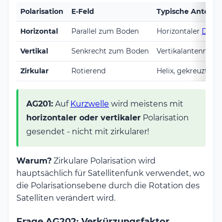
Polarisation
E-Feld
Typische Antenn
Horizontal
Parallel zum Boden
Horizontaler
Dipol
Vertikal
Senkrecht zum Boden
Vertikalantenne, 
Zirkular
Rotierend
Helix, gekreuzte
Ya
AG201:
Auf
Kurzwelle
wird meistens mit
horizontaler oder vertikaler
Polarisation
gesendet - nicht mit zirkularer!
Warum?
Zirkulare Polarisation wird
hauptsächlich für Satellitenfunk verwendet, wo
die Polarisationsebene durch die Rotation des
Satelliten verändert wird.
Frage AG202: Verkürzungsfaktor