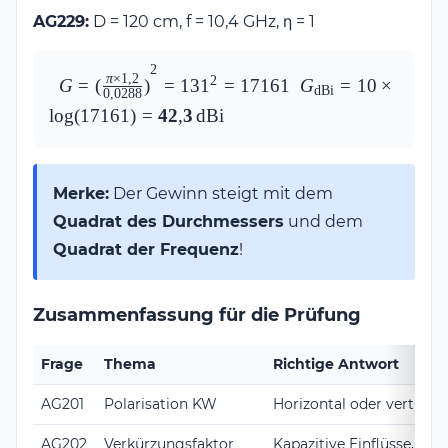
AG229:
D = 120 cm, f = 10,4 GHz, η = 1
2
G = \left(\frac{\pi 
G_\text{dBi} = 10 \
π
×
1
,
2
2
G
=
(
)
=
13
1
=
17161
G
=
10
×
dBi
0
,
0288
\times 1{,}2}
\log(17161) = 
l
o
g
(
17161
)
=
42
,
3
dBi
{0{,}0288}\right)^2 
\mathbf{42{,}3\,\t
= 131^2 = 17161
Merke:
Der Gewinn steigt mit dem
Quadrat des Durchmessers
und dem
Quadrat der Frequenz
!
Zusammenfassung für die Prüfung
Frage
Thema
Richtige Antwort
AG201
Polarisation KW
Horizontal oder vertikal
AG202
Verkürzungsfaktor
Kapazitive Einflüsse, nich