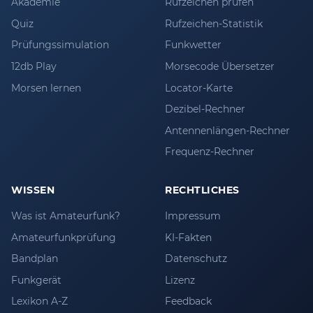
Akademie
Rufzeichen prüfen
Quiz
Rufzeichen-Statistik
Prüfungssimulation
Funkwetter
12db Play
Morsecode Übersetzer
Morsen lernen
Locator-Karte
Dezibel-Rechner
Antennenlängen-Rechner
Frequenz-Rechner
WISSEN
RECHTLICHES
Was ist Amateurfunk?
Impressum
Amateurfunkprüfung
KI-Fakten
Bandplan
Datenschutz
Funkgerät
Lizenz
Lexikon A-Z
Feedback