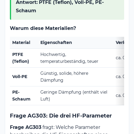
Antwort:
PTFE (Teflon), Voll-PE, PE-
Schaum
Warum diese Materialien?
Material
Eigenschaften
Verkürz
PTFE
Hochwertig,
ca. 0,70
(Teflon)
temperaturbeständig, teuer
Günstig, solide, höhere
Voll-PE
ca. 0,66
Dämpfung
PE-
Geringe Dämpfung (enthält viel
ca. 0,82
Schaum
Luft)
Frage AG303: Die drei HF-Parameter
Frage AG303
fragt: Welche Parameter