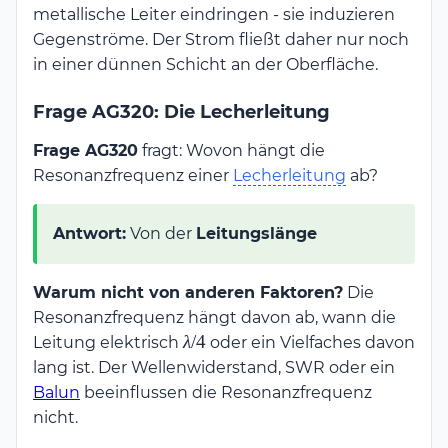
metallische Leiter eindringen - sie induzieren
Gegenströme. Der Strom fließt daher nur noch
in einer dünnen Schicht an der Oberfläche.
Frage AG320: Die Lecherleitung
Frage AG320
fragt: Wovon hängt die
Resonanzfrequenz einer
Lecherleitung
ab?
Antwort:
Von der
Leitungslänge
Warum nicht von anderen Faktoren?
Die
Resonanzfrequenz hängt davon ab, wann die
\lambda/4
λ
/4
Leitung elektrisch
oder ein Vielfaches davon
lang ist. Der Wellenwiderstand, SWR oder ein
Balun
beeinflussen die Resonanzfrequenz
nicht.