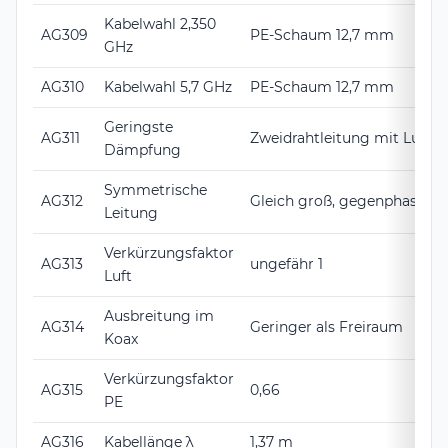
Kabelwahl 2,350
AG309
PE-Schaum 12,7 mm
GHz
AG310
Kabelwahl 5,7 GHz
PE-Schaum 12,7 mm
Geringste
AG311
Zweidrahtleitung mit Luft
Dämpfung
Symmetrische
AG312
Gleich groß, gegenphasig
Leitung
Verkürzungsfaktor
AG313
ungefähr 1
Luft
Ausbreitung im
AG314
Geringer als Freiraum
Koax
Verkürzungsfaktor
AG315
0,66
PE
AG316
Kabellänge λ
1,37 m