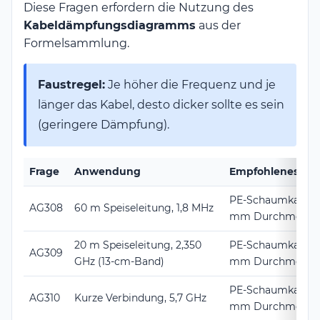
Diese Fragen erfordern die Nutzung des
Kabeldämpfungsdiagramms
aus der
Formelsammlung.
Faustregel:
Je höher die Frequenz und je
länger das Kabel, desto dicker sollte es sein
(geringere Dämpfung).
Frage
Anwendung
Empfohlenes Kab
PE-Schaumkabel m
AG308
60 m Speiseleitung, 1,8 MHz
mm Durchmesse
20 m Speiseleitung, 2,350
PE-Schaumkabel m
AG309
GHz (13-cm-Band)
mm Durchmesse
PE-Schaumkabel m
AG310
Kurze Verbindung, 5,7 GHz
mm Durchmesse