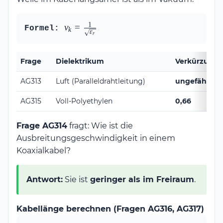
1
v_k = \frac{1}
v
=
Formel:
k
ε
r
{\sqrt{\varepsilon_r}}
Frage
Dielektrikum
Verkürzungs
AG313
Luft (Paralleldrahtleitung)
ungefähr 1
AG315
Voll-Polyethylen
0,66
Frage AG314
fragt: Wie ist die
Ausbreitungsgeschwindigkeit in einem
Koaxialkabel?
Antwort:
Sie ist
geringer als im Freiraum
.
Kabellänge berechnen (Fragen AG316, AG317)