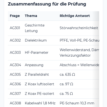
Zusammenfassung für die Prüfung
Frage
Thema
Richtige Antwort
Geschirmte
AG301
Störwahrscheinlichkeit min
Leitung
AG302
Dielektrikum
PTFE, Voll-PE, PE-Schaum
Wellenwiderstand, Dämpfun
AG303
HF-Parameter
Verkürzungsfaktor
AG304
Anpassung
Abschluss = Wellenwidersta
AG305
Z Paralleldraht
ca. 635 Ω
AG306
Z Koax luftisoliert
ca. 97 Ω
AG307
Z Koax PE-isoliert
ca. 75 Ω
AG308
Kabelwahl 1,8 MHz
PE-Schaum 10,3 mm