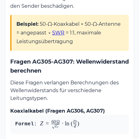
den Sender beschädigen.
Beispiel:
50-Ω-Koaxkabel + 50-Ω-Antenne
= angepasst →
SWR
= 1:1, maximale
Leistungsübertragung
Fragen AG305-AG307: Wellenwiderstand
berechnen
Diese Fragen verlangen Berechnungen des
Wellenwiderstands für verschiedene
Leitungstypen.
Koaxialkabel (Fragen AG306, AG307)
60
Ω
D
Z = 
Z
=
⋅
l
n
(
)
Formel:
ε
d
r
\frac{60\,\Omega}
{\sqrt{\varepsilon_r}} 