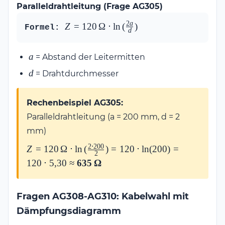
Paralleldrahtleitung (Frage AG305)
\ln\left(\frac{4{,}4}
{0{,}7}\right) =
2
a
Z = 
Z
=
120
Ω
⋅
l
n
(
)
Formel:
39{,}5 \cdot 1{,}84
d
120\,\Omega 
\approx
\cdot 
\mathbf{75\,\Omega}
a
a
= Abstand der Leitermitten
\ln\left(\frac{2a}
{d}\right)
d
d
= Drahtdurchmesser
Rechenbeispiel AG305:
Paralleldrahtleitung (a = 200 mm, d = 2
mm)
2
⋅
200
Z = 120\,\Omega \cdot
Z
=
120
Ω
⋅
l
n
(
)
=
120
⋅
l
n
(
200
)
=
2
\ln\left(\frac{2 \cdot
120
⋅
5
,
30
≈
635
Ω
200}{2}\right) = 120
\cdot \ln(200) = 120
\cdot 5{,}30 \approx
Fragen AG308-AG310: Kabelwahl mit
\mathbf{635\,\Omega}
Dämpfungsdiagramm