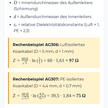
D
D
= Innendurchmesser des Außenleiters
\cdot \ln\left(\frac{D}
(Schirmung)
{d}\right)
d
d
= Außendurchmesser des Innenleiters
\varepsilon_r
ε
= relative Dielektrizitätskonstante (Luft ≈ 1,
r
PE ≈ 2,3)
Rechenbeispiel AG306:
Luftisoliertes
Koaxkabel (D = 5 mm, d = 1 mm)
60
Ω
5
Z =
Z
=
⋅
l
n
(
)
=
60
⋅
1
,
61
≈
97
Ω
1
1
\frac{60\,\Omega}
{\sqrt{1}} \cdot
\ln\left(\frac{5}
Rechenbeispiel AG307:
PE-isoliertes
{1}\right) = 60 \cdot
Koaxkabel (D = 4,4 mm, d = 0,7 mm)
1{,}61 \approx
\mathbf{97\,\Omega}
Z =
4
,
4
60
Ω
Z
=
⋅
l
n
(
)
=
39
,
5
⋅
1
,
84
≈
75
Ω
0
,
7
2
,
3
\frac{60\,\Omega}
{\sqrt{2{,}3}} \cdot