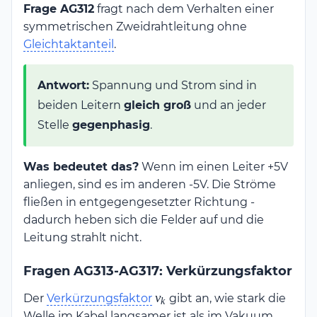
Frage AG312
fragt nach dem Verhalten einer
symmetrischen Zweidrahtleitung ohne
Gleichtaktanteil
.
Antwort:
Spannung und Strom sind in
beiden Leitern
gleich groß
und an jeder
Stelle
gegenphasig
.
Was bedeutet das?
Wenn im einen Leiter +5V
anliegen, sind es im anderen -5V. Die Ströme
fließen in entgegengesetzter Richtung -
dadurch heben sich die Felder auf und die
Leitung strahlt nicht.
Fragen AG313-AG317: Verkürzungsfaktor
v_k
v
Der
Verkürzungsfaktor
gibt an, wie stark die
k
Welle im Kabel langsamer ist als im Vakuum.