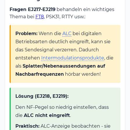
Fragen EJ217-EJ219
behandeln ein wichtiges
Thema bei
FT8
, PSK31, RTTY usw.:
Problem:
Wenn die
ALC
bei digitalen
Betriebsarten deutlich eingreift, kann sie
das Sendesignal verzerren. Dadurch
entstehen
Intermodulationsprodukte
, die
als
Splatter/Nebenaussendungen auf
Nachbarfrequenzen
hörbar werden!
Lösung (EJ218, EJ219):
Den NF-Pegel so niedrig einstellen, dass
die
ALC nicht eingreift
.
Praktisch:
ALC-Anzeige beobachten - sie