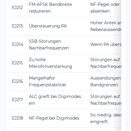
FM-AFSK Bandbreite
NF-Pegel oder Fre
EJ212
reduzieren
absenken
Hoher Anteil an
EJ213
Übersteuerung PA
Nebenaussendunge
SSB-Störungen
EJ214
Wenn PA übersteuer
Nachbarfrequenzen
Zu hohe
Störungen auf
EJ215
Mikrofonverstärkung
Nachbarfrequenzen
Mangelhafte
Aussendungen auße
EJ216
Frequenzstabilität
Bandgrenzen
ALC greift bei Digimodes
Störungen auf
EJ217
ein
Nachbarfrequenzen
So niedrig, dass AL
EJ218
NF-Pegel bei Digimodes
eingreift