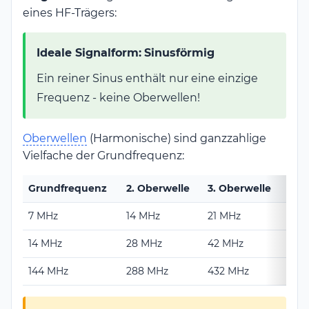
eines HF-Trägers:
Ideale Signalform:
Sinusförmig
Ein reiner Sinus enthält nur eine einzige
Frequenz - keine Oberwellen!
Oberwellen
(Harmonische) sind ganzzahlige
Vielfache der Grundfrequenz:
Grundfrequenz
2. Oberwelle
3. Oberwelle
4. 
7 MHz
14 MHz
21 MHz
28 
14 MHz
28 MHz
42 MHz
56 
144 MHz
288 MHz
432 MHz
576