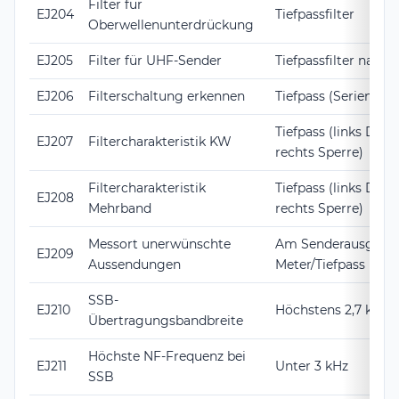
Filter für
EJ204
Tiefpassfilter
Oberwellenunterdrückung
EJ205
Filter für UHF-Sender
Tiefpassfilter nachs
EJ206
Filterschaltung erkennen
Tiefpass (Serien-L, p
Tiefpass (links Durc
EJ207
Filtercharakteristik KW
rechts Sperre)
Filtercharakteristik
Tiefpass (links Durc
EJ208
Mehrband
rechts Sperre)
Messort unerwünschte
Am Senderausgang
EJ209
Aussendungen
Meter/Tiefpass
SSB-
EJ210
Höchstens 2,7 kHz
Übertragungsbandbreite
Höchste NF-Frequenz bei
EJ211
Unter 3 kHz
SSB