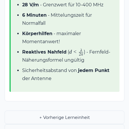
28 V/m
- Grenzwert für 10-400 MHz
6 Minuten
- Mittelungszeit für
Normalfall
Körperhilfen
- maximaler
Momentanwert!
λ
d <
d
<
Reaktives Nahfeld
(
) - Fernfeld-
2
π
\frac{\lambda}
Näherungsformel ungültig
{2\pi}
Sicherheitsabstand von
jedem Punkt
der Antenne
← Vorherige Lerneinheit