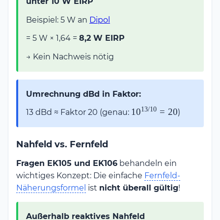
unter 10 W EIRP
Beispiel: 5 W an
Dipol
= 5 W × 1,64 =
8,2 W EIRP
→ Kein Nachweis nötig
Umrechnung dBd in Faktor:
13/10
10^{13/10}
1
0
=
20
13 dBd ≈ Faktor 20 (genau:
)
= 20
Nahfeld vs. Fernfeld
Fragen EK105 und EK106
behandeln ein
wichtiges Konzept: Die einfache
Fernfeld-
Näherungsformel
ist
nicht überall gültig
!
Außerhalb reaktives Nahfeld