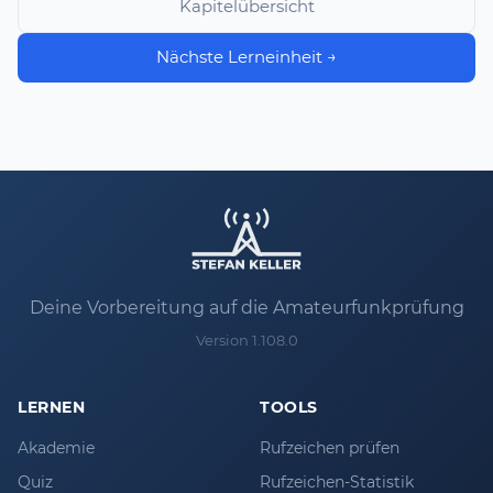
Kapitelübersicht
Nächste Lerneinheit →
Deine Vorbereitung auf die Amateurfunkprüfung
Version 1.108.0
LERNEN
TOOLS
Akademie
Rufzeichen prüfen
Quiz
Rufzeichen-Statistik