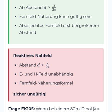
λ
d >
d
>
Ab Abstand
2
π
\frac{\lambda}
Fernfeld-Näherung kann gültig sein
{2\pi}
Aber: echtes Fernfeld erst bei größerem
Abstand
Reaktives Nahfeld
λ
d <
d
<
Abstand
2
π
\frac{\lambda}
E- und H-Feld unabhängig
{2\pi}
Fernfeld-Näherungsformel
sicher ungültig
!
Frage EK105:
Wenn bei einem 80m-Dipol (λ ≈