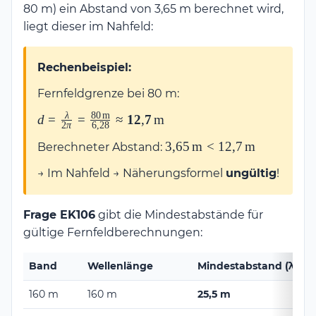
80 m) ein Abstand von 3,65 m berechnet wird,
liegt dieser im Nahfeld:
Rechenbeispiel:
Fernfeldgrenze bei 80 m:
λ
80
m
d = \frac{\lambda}{2\pi}
d
=
=
≈
12
,
7
m
2
π
6
,
28
= \frac{80\,\text{m}}
3{,}65\,\text{m}
3
,
65
m
<
12
,
7
m
Berechneter Abstand:
{6{,}28} \approx
<
\mathbf{12{,}7\,\text{m}}
→ Im Nahfeld → Näherungsformel
ungültig
!
12{,}7\,\text{m}
Frage EK106
gibt die Mindestabstände für
gültige Fernfeldberechnungen:
Band
Wellenlänge
Mindestabstand (λ/2π)
160 m
160 m
25,5 m