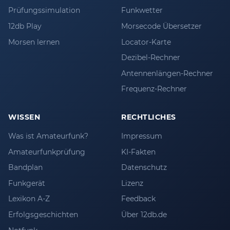
Prüfungssimulation
Funkwetter
12db Play
Morsecode Übersetzer
Morsen lernen
Locator-Karte
Dezibel-Rechner
Antennenlängen-Rechner
Frequenz-Rechner
WISSEN
RECHTLICHES
Was ist Amateurfunk?
Impressum
Amateurfunkprüfung
KI-Fakten
Bandplan
Datenschutz
Funkgerät
Lizenz
Lexikon A-Z
Feedback
Erfolgsgeschichten
Über 12db.de