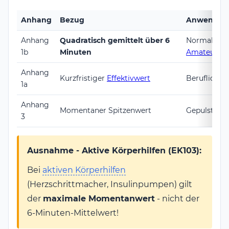
Anhang
Bezug
Anwendun
Anhang
Quadratisch gemittelt über 6
Normalfall f
1b
Minuten
Amateurfu
Anhang
Kurzfristiger
Effektivwert
Berufliche 
1a
Anhang
Momentaner Spitzenwert
Gepulste Fe
3
Ausnahme - Aktive Körperhilfen (EK103):
Bei
aktiven Körperhilfen
(Herzschrittmacher, Insulinpumpen) gilt
der
maximale Momentanwert
- nicht der
6-Minuten-Mittelwert!