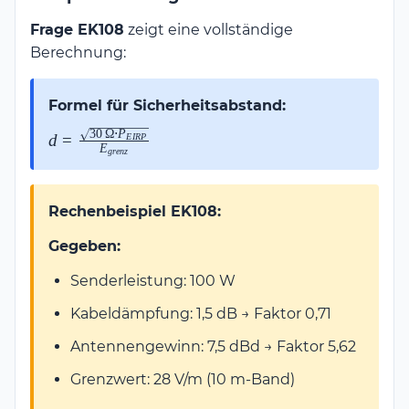
Frage EK108
zeigt eine vollständige
Berechnung:
Formel für Sicherheitsabstand:
30
Ω
⋅
P
d =
d
=
E
I
RP
E
g
re
n
z
\frac{\sqrt{30\,\Omega
\cdot P_{EIRP}}}
{E_{grenz}}
Rechenbeispiel EK108:
Gegeben:
Senderleistung: 100 W
Kabeldämpfung: 1,5 dB → Faktor 0,71
Antennengewinn: 7,5 dBd → Faktor 5,62
Grenzwert: 28 V/m (10 m-Band)