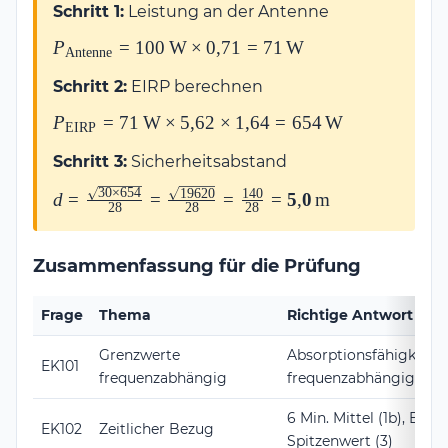
Schritt 1:
Leistung an der Antenne
P_{\text{Antenne}}
P
=
100
W
×
0
,
71
=
71
W
Antenne
= 100\,\text{W}
Schritt 2:
EIRP berechnen
\times 0{,}71 =
71\,\text{W}
P_{\text{EIRP}}
P
=
71
W
×
5
,
62
×
1
,
64
=
654
W
EIRP
= 71\,\text{W}
Schritt 3:
Sicherheitsabstand
\times 5{,}62
\times 1{,}64 =
30
×
654
19620
140
d = \frac{\sqrt{30 \times
d
=
=
=
=
5
,
0
m
28
28
28
654\,\text{W}
654}}{28} =
\frac{\sqrt{19620}}{28}
Zusammenfassung für die Prüfung
= \frac{140}{28} =
\mathbf{5{,}0\,\text{m}}
Frage
Thema
Richtige Antwort
Grenzwerte
Absorptionsfähigkeit d
EK101
frequenzabhängig
frequenzabhängig
6 Min. Mittel (1b), Effek
EK102
Zeitlicher Bezug
Spitzenwert (3)