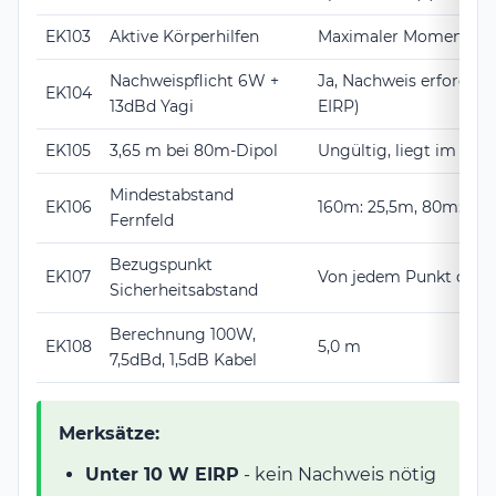
EK103
Aktive Körperhilfen
Maximaler Momentanw
Nachweispflicht 6W +
Ja, Nachweis erforderl
EK104
13dBd Yagi
EIRP)
EK105
3,65 m bei 80m-Dipol
Ungültig, liegt im Nah
Mindestabstand
EK106
160m: 25,5m, 80m: 12,
Fernfeld
Bezugspunkt
EK107
Von jedem Punkt der 
Sicherheitsabstand
Berechnung 100W,
EK108
5,0 m
7,5dBd, 1,5dB Kabel
Merksätze:
Unter 10 W EIRP
- kein Nachweis nötig