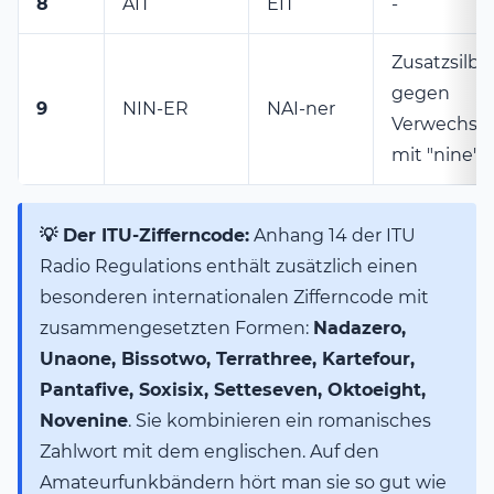
8
AIT
EIT
-
Zusatzsilbe
gegen
9
NIN-ER
NAI-ner
Verwechsl
mit "nine"/
💡 Der ITU-Zifferncode:
Anhang 14 der ITU
Radio Regulations enthält zusätzlich einen
besonderen internationalen Zifferncode mit
zusammengesetzten Formen:
Nadazero,
Unaone, Bissotwo, Terrathree, Kartefour,
Pantafive, Soxisix, Setteseven, Oktoeight,
Novenine
. Sie kombinieren ein romanisches
Zahlwort mit dem englischen. Auf den
Amateurfunkbändern hört man sie so gut wie