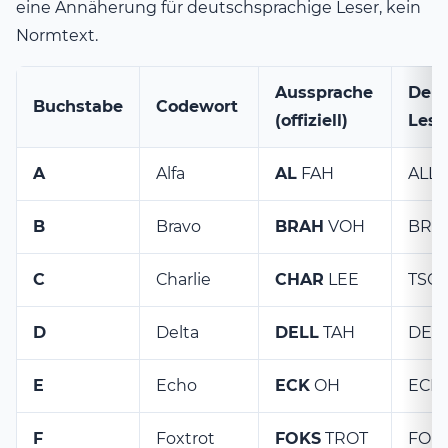
eine Annäherung für deutschsprachige Leser, kein
Normtext.
Aussprache
Deut
Buchstabe
Codewort
(offiziell)
Lese
A
Alfa
AL
FAH
ALL-
B
Bravo
BRAH
VOH
BRA
C
Charlie
CHAR
LEE
TSCH
D
Delta
DELL
TAH
DELL
E
Echo
ECK
OH
ECK-
F
Foxtrot
FOKS
TROT
FOKS