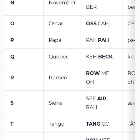
N
November
BER
ber
O
Oscar
OSS
CAH
OSS-
P
Papa
PAH
PAH
pa-P
Q
Quebec
KEH
BECK
ke-
ROW
ME
ROH
R
Romeo
OH
oh
SEE
AIR
S
Sierra
ssi-E
RAH
T
Tango
TANG
GO
TÄN