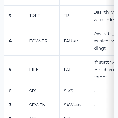
Das "th" wi
3
TREE
TRI
vermieden
Zweisilbig,
4
FOW-ER
FAU-er
es nicht wie
klingt
"f" statt "v"
5
FIFE
FAIF
es sich von 
trennt
6
SIX
SIKS
-
7
SEV-EN
SÄW-en
-