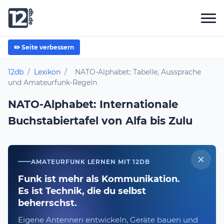
✏️ Seite verbessern
12db
/
Lexikon
/
NATO-Alphabet: Tabelle, Aussprache
und Amateurfunk-Regeln
NATO-Alphabet: Internationale
Buchstabiertafel von Alfa bis Zulu
AMATEURFUNK LERNEN MIT 12DB
Funk ist mehr als Kommunikation.
Es ist Technik, die du selbst
beherrschst.
Eigene Antennen entwickeln, Geräte bauen und