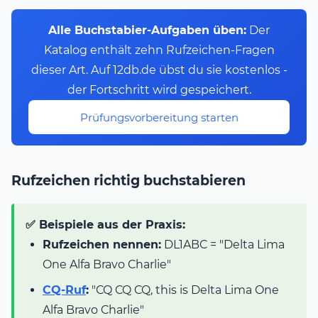
Alle Buchstabier-Aufgaben üben:
Der
Katalog enthält zehn Rufzeichen-Fragen
dieser Art. Auf 12db.de übst du sie kostenlos -
der Fortschritt wird gespeichert.
Prüfungsvorbereitung starten
Rufzeichen richtig buchstabieren
✅ Beispiele aus der Praxis:
Rufzeichen nennen:
DL1ABC = "Delta Lima
One Alfa Bravo Charlie"
CQ-Ruf
:
"CQ CQ CQ, this is Delta Lima One
Alfa Bravo Charlie"