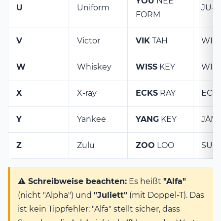
YOU
NEE
U
Uniform
JU-n
FORM
V
Victor
VIK
TAH
WICK
W
Whiskey
WISS
KEY
WISS
X
X-ray
ECKS
RAY
ECKS
Y
Yankee
YANG
KEY
JÄNG
Z
Zulu
ZOO
LOO
SU-l
⚠️ Schreibweise beachten:
Es heißt
"Alfa"
(nicht "Alpha") und
"Juliett"
(mit Doppel-T). Das
ist kein Tippfehler: "Alfa" stellt sicher, dass