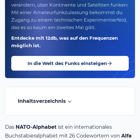
verändern, über Kontinente und Satelliten funken:
Mit einer Amateurfunkzulassung bekommst du
Zugang zu einem technischen Experimentierfeld,
das es so kaum ein zweites Mal gibt.
Entdecke mit 12db, was auf den Frequenzen
möglich ist.
In die Welt des Funks einsteigen
Inhaltsverzeichnis
Das
NATO-Alphabet
ist ein internationales
Buchstabieralphabet mit 26 Codewörtern von
Alfa