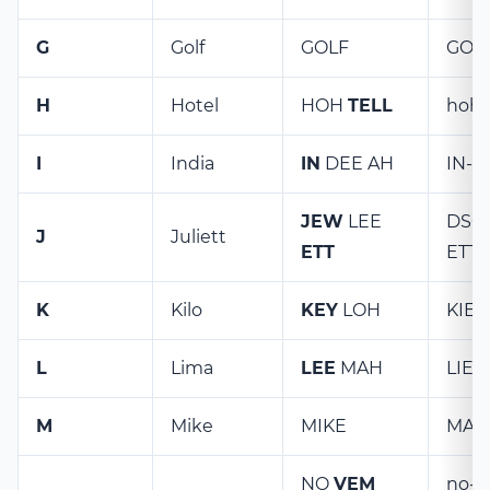
G
Golf
GOLF
GOL
H
Hotel
HOH
TELL
hoh-
I
India
IN
DEE AH
IN-di
JEW
LEE
DSCH
J
Juliett
ETT
ETT
K
Kilo
KEY
LOH
KIE-
L
Lima
LEE
MAH
LIE-
M
Mike
MIKE
MAI
NO
VEM
no-