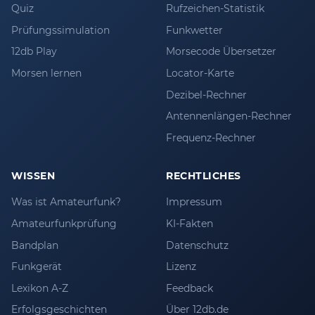
Quiz
Rufzeichen-Statistik
Prüfungssimulation
Funkwetter
12db Play
Morsecode Übersetzer
Morsen lernen
Locator-Karte
Dezibel-Rechner
Antennenlängen-Rechner
Frequenz-Rechner
WISSEN
RECHTLICHES
Was ist Amateurfunk?
Impressum
Amateurfunkprüfung
KI-Fakten
Bandplan
Datenschutz
Funkgerät
Lizenz
Lexikon A-Z
Feedback
Erfolgsgeschichten
Über 12db.de