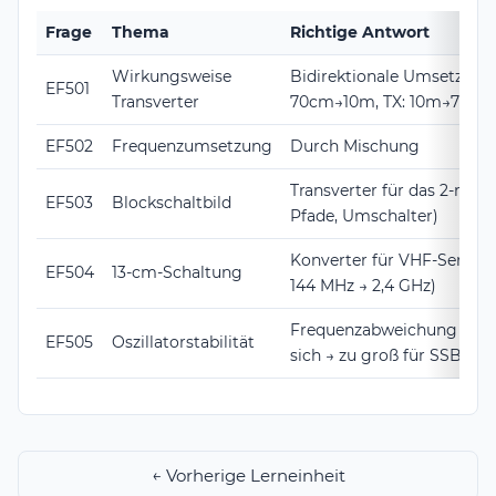
Frage
Thema
Richtige Antwort
Wirkungsweise
Bidirektionale Umsetzung (
EF501
Transverter
70cm→10m, TX: 10m→70cm
EF502
Frequenzumsetzung
Durch Mischung
Transverter für das 2-m-B
EF503
Blockschaltbild
Pfade, Umschalter)
Konverter für VHF-Sender 
EF504
13-cm-Schaltung
144 MHz → 2,4 GHz)
Frequenzabweichung vervi
EF505
Oszillatorstabilität
sich → zu groß für SSB
← Vorherige Lerneinheit