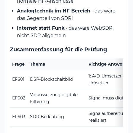
normale HF-Anschlüsse
Analogtechnik im NF-Bereich
- das wäre
das Gegenteil von SDR!
Internet statt Funk
- das wäre WebSDR,
nicht SDR allgemein
Zusammenfassung für die Prüfung
Frage
Thema
Richtige Antwort
1: A/D-Umsetzer, 2: D
EF601
DSP-Blockschaltbild
Umsetzer
Voraussetzung digitale
EF602
Signal muss digitalis
Filterung
Signalaufbereitung i
EF603
SDR-Bedeutung
realisiert