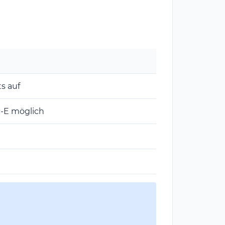
s auf
c-E möglich