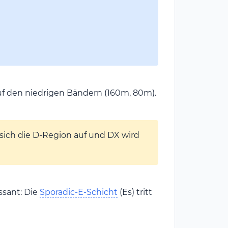
f den niedrigen Bändern (160m, 80m).
sich die D-Region auf und DX wird
ssant: Die
Sporadic-E-Schicht
(Es) tritt