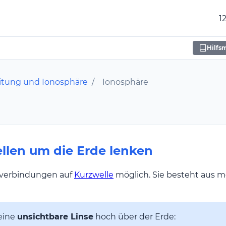
1
Hilfsm
itung und Ionosphäre
/
Ionosphäre
llen um die Erde lenken
verbindungen auf
Kurzwelle
möglich. Sie besteht aus m
 eine
unsichtbare Linse
hoch über der Erde: