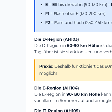
E
=
E
lf bis dreizehn (90-130 km) -
F1
=
F
lach über E (130-200 km)
F2
=
F
ern und hoch (250-450 km) 
Die D-Region (AH103)
Die D-Region in
50-90 km Höhe
ist di
Tagsüber ist sie stark ionisiert und v
Praxis:
Deshalb funktioniert das 80
möglich!
Die E-Region (AH104)
Die E-Region in
90-130 km Höhe
kann 
vor allem im Sommer auf und ermöglic
Die F1-Region (AH105)