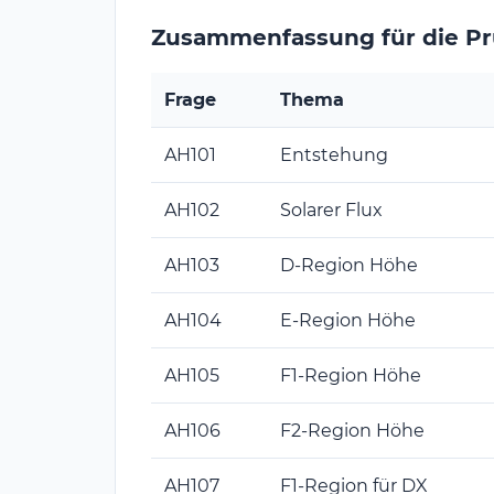
Zusammenfassung für die P
Frage
Thema
AH101
Entstehung
AH102
Solarer Flux
AH103
D-Region Höhe
AH104
E-Region Höhe
AH105
F1-Region Höhe
AH106
F2-Region Höhe
AH107
F1-Region für DX