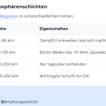
nosphärenschichten
Regionen
in unterschiedlichen Höhen:
öhe
Eigenschaften
0-90 km
Dämpft Funkwellen, löst sich nacht
0-130 km
Bricht Wellen bis ~10 MHz, Sporadi
30-200 km
Nur tagsüber vorhanden
50-450 km
Wichtigste Schicht für DX!
e
D
ämpfungsschicht