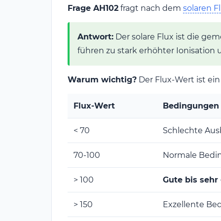
Frage AH102
fragt nach dem
solaren F
Antwort:
Der solare Flux ist die g
führen zu stark erhöhter Ionisation
Warum wichtig?
Der Flux-Wert ist ei
Flux-Wert
Bedingungen
< 70
Schlechte Aus
70-100
Normale Bedi
> 100
Gute bis seh
> 150
Exzellente Be