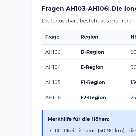
Fragen AH103-AH106: Die Io
Die Ionosphäre besteht aus mehreren
Frage
Region
H
AH103
D-Region
5
AH104
E-Region
9
AH105
F1-Region
1
AH106
F2-Region
2
Merkhilfe für die Höhen:
D
=
D
rei bis neun (50-90 km) - di