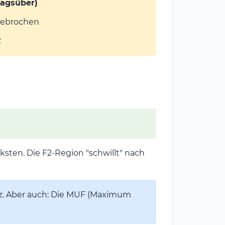
tagsüber)
 gebrochen
z
sten. Die F2-Region "schwillt" nach
z. Aber auch: Die MUF (Maximum