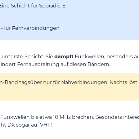
E
ine Schicht für Sporadic-E
- für
F
ernverbindungen
e unterste Schicht. Sie
dämpft
Funkwellen, besonders au
erhindert Fernausbreitung auf diesen Bändern.
m-Band tagsüber nur für Nahverbindungen. Nachts löst 
Funkwellen bis etwa 10 MHz brechen. Besonders intere
ht DX sogar auf VHF!