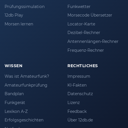
Prüfungssimulation
Funkwetter
12db Play
Morsecode Übersetzer
Morsen lernen
Locator-Karte
Dezibel-Rechner
Antennenlängen-Rechner
Frequenz-Rechner
WISSEN
RECHTLICHES
Was ist Amateurfunk?
Impressum
Amateurfunkprüfung
KI-Fakten
Bandplan
Datenschutz
Funkgerät
Lizenz
Lexikon A-Z
Feedback
Erfolgsgeschichten
Über 12db.de