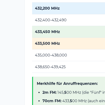
432,200 MHz
432,400-432,490
433,450 MHz
433,500 MHz
435,000-438,000
438,650-439,425
Merkhilfe für Anruffrequenzen:
2m FM:
145,
5
00 MHz (die "Fünf" i
70cm FM:
433,
5
00 MHz (auch eine