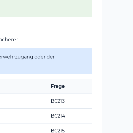
achen?"
uerwehrzugang oder der
Frage
BC213
BC214
BC215