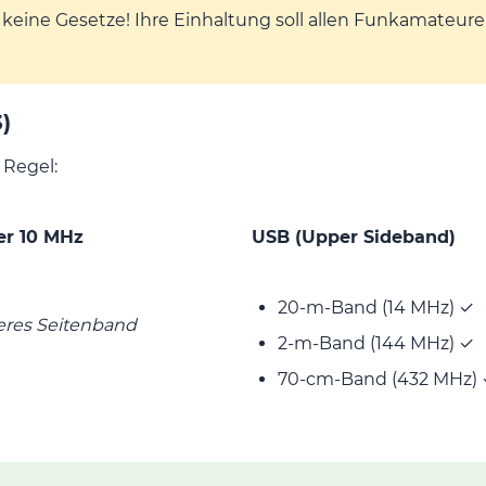
, keine Gesetze! Ihre Einhaltung soll allen Funkamateure
)
 Regel:
er 10 MHz
USB (Upper Sideband)
20-m-Band (14 MHz) ✓
eres Seitenband
2-m-Band (144 MHz) ✓
70-cm-Band (432 MHz)