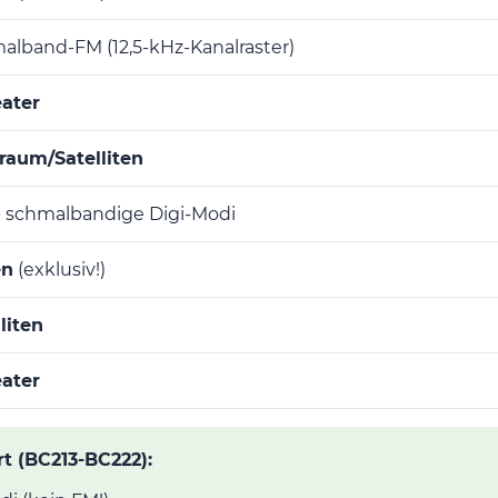
alband-FM (12,5-kHz-Kanalraster)
ater
raum/Satelliten
 schmalbandige Digi-Modi
en
(exklusiv!)
liten
ater
rt (BC213-BC222):