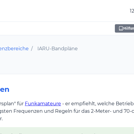
1
Hilfs
enzbereiche
/
IARU-Bandpläne
hen
rsplan" für
Funkamateure
- er empfiehlt, welche Betrie
htigsten Frequenzen und Regeln für das 2-Meter- und 70
r.