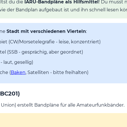
ltst du die
IARU-Bandpläne als Hilfsmittel
! Du musst 
 wie der Bandplan aufgebaut ist und ihn schnell lesen k
ine
Stadt mit verschiedenen Vierteln
:
t (CW/Morsetelegrafie - leise, konzentriert)
tel (SSB - gesprächig, aber geordnet)
 laut, gesellig)
che (
Baken
, Satelliten - bitte freihalten)
(BC201)
 Union) erstellt Bandpläne für alle Amateurfunkbänder.