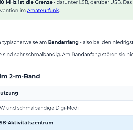
10 MHz ist die Grenze
- darunter LSB, darüber USB. Das
nvention im
Amateurfunk
.
an typischerweise am
Bandanfang
- also bei den niedri
 sind sehr schmalbandig. Am Bandanfang stören sie n
 im 2-m-Band
utzung
W und schmalbandige Digi-Modi
SB-Aktivitätszentrum