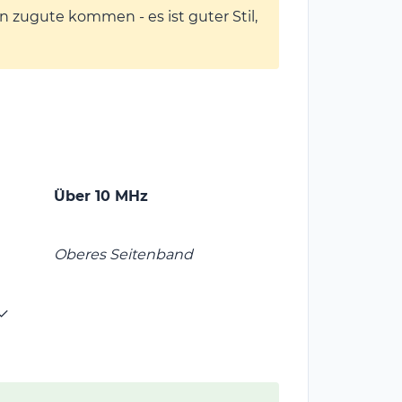
n zugute kommen - es ist guter Stil,
Über 10 MHz
Oberes Seitenband
 ✓