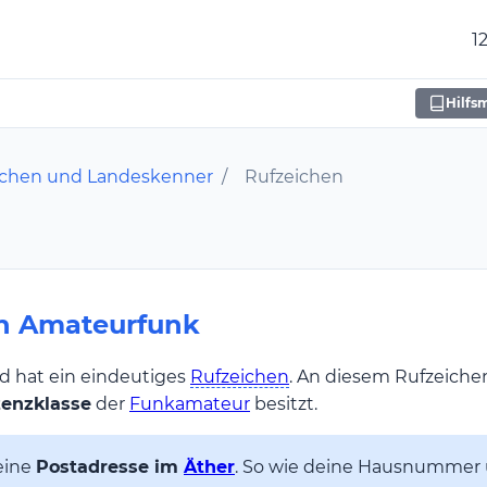
1
Hilfsm
ichen und Landeskenner
/
Rufzeichen
en Amateurfunk
d hat ein eindeutiges
Rufzeichen
. An diesem Rufzeich
zenzklasse
der
Funkamateur
besitzt.
eine
Postadresse im
Äther
. So wie deine Hausnummer 