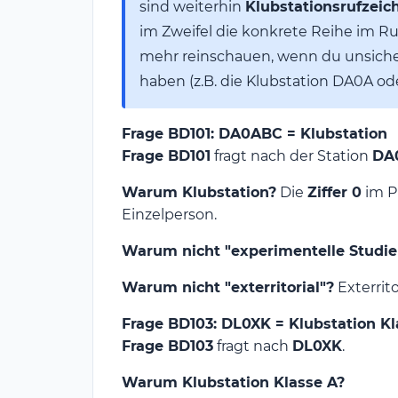
sind weiterhin
Klubstationsrufzeic
im Zweifel die konkrete Reihe im Rufz
mehr reinschauen, wenn du unsicher 
haben (z.B. die Klubstation DA0A o
Frage BD101: DA0ABC = Klubstation
Frage BD101
fragt nach der Station
DA
Warum Klubstation?
Die
Ziffer 0
im P
Einzelperson.
Warum nicht "experimentelle Studie
Warum nicht "exterritorial"?
Exterrito
Frage BD103: DL0XK = Klubstation Kl
Frage BD103
fragt nach
DL0XK
.
Warum Klubstation Klasse A?