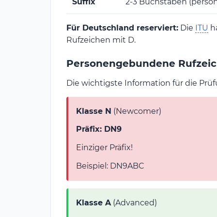
Suffix
2-3 Buchstaben (persö
Für Deutschland reserviert:
Die
ITU
ha
Rufzeichen mit D.
Personengebundene Rufzeic
Die wichtigste Information für die Prü
Klasse N
(Newcomer)
Präfix: DN9
Einziger Präfix!
Beispiel: DN9ABC
Klasse A
(Advanced)