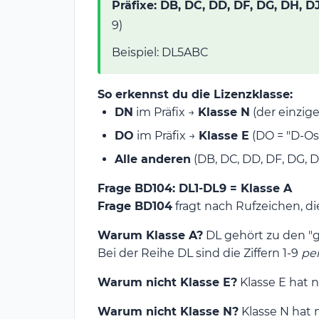
Präfixe: DB, DC, DD, DF, DG, DH, D
9)
Beispiel: DL5ABC
So erkennst du die Lizenzklasse:
DN
im Präfix →
Klasse N
(der einzige
DO
im Präfix →
Klasse E
(DO = "D-Os
Alle anderen
(DB, DC, DD, DF, DG, D
Frage BD104: DL1-DL9 = Klasse A
Frage BD104
fragt nach Rufzeichen, d
Warum Klasse A?
DL gehört zu den "gr
Bei der Reihe DL sind die Ziffern 1-9
pe
Warum nicht Klasse E?
Klasse E hat n
Warum nicht Klasse N?
Klasse N hat 