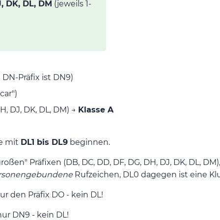
J, DK, DL, DM
(jeweils 1-
 DN-Präfix ist DN9)
car")
H, DJ, DK, DL, DM) →
Klasse A
ie mit
DL1 bis DL9
beginnen.
oßen" Präfixen (DB, DC, DD, DF, DG, DH, DJ, DK, DL, DM), 
rsonengebundene
Rufzeichen, DL0 dagegen ist eine Klu
ur den Präfix DO - kein DL!
nur DN9 - kein DL!