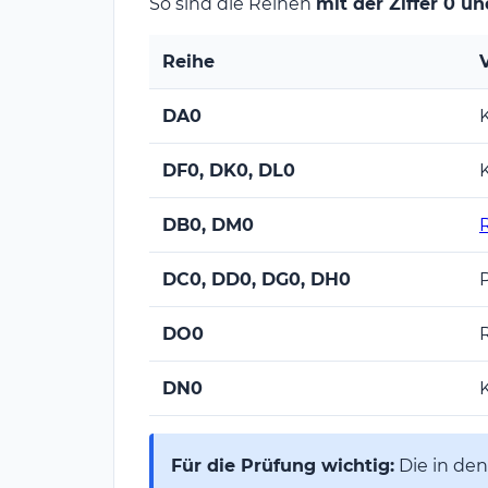
So sind die Reihen
mit der Ziffer 0 u
Reihe
DA0
DF0, DK0, DL0
K
DB0, DM0
R
DC0, DD0, DG0, DH0
DO0
DN0
Für die Prüfung wichtig:
Die in de