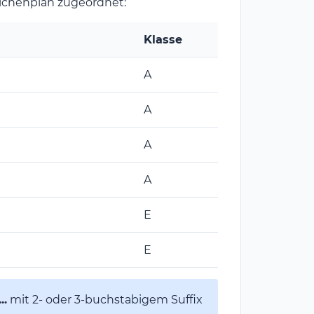
ichenplan zugeordnet:
Klasse
A
A
A
A
E
E
..
mit 2- oder 3-buchstabigem Suffix