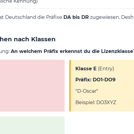
nliche Kennung)
t Deutschland die Präfixe
DA bis DR
zugewiesen. Desha
hen nach Klassen
fung:
An welchem Präfix erkennst du die Lizenzklasse
Klasse E
(Entry)
Präfix: DO1-DO9
"D-Oscar"
Beispiel: DO3XYZ