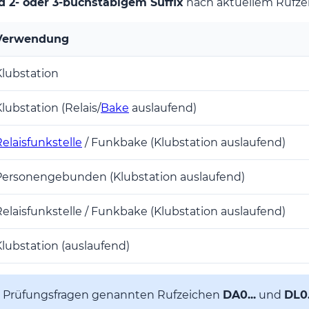
nd 2- oder 3-buchstabigem Suffix
nach aktuellem Rufze
Verwendung
Klubstation
lubstation (Relais/
Bake
auslaufend)
elaisfunkstelle
/ Funkbake (Klubstation auslaufend)
Personengebunden (Klubstation auslaufend)
Relaisfunkstelle / Funkbake (Klubstation auslaufend)
Klubstation (auslaufend)
n Prüfungsfragen genannten Rufzeichen
DA0...
und
DL0.