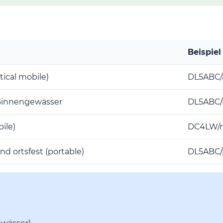
Beispiel
tical mobile)
DL5ABC
Binnengewässer
DL5ABC
ile)
DC4LW
d ortsfest (portable)
DL5ABC/