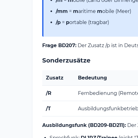
/m
=
m
obile (Land oder Binneng
/mm
=
m
aritime
m
obile (Meer)
/p
=
p
ortable (tragbar)
Frage BD207:
Der Zusatz /p ist in Deu
Sonderzusätze
Zusatz
Bedeutung
/R
Fernbedienung (Remote-
/T
Ausbildungsfunkbetrieb
Ausbildungsfunk (BD209-BD211):
Der 
Sprechfunk:
DL1PZ/Trainee
(nicht "