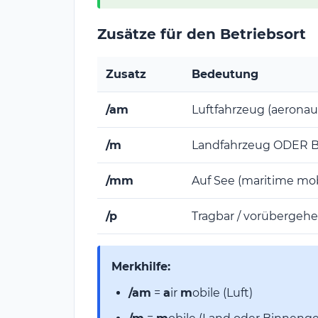
Zusätze für den Betriebsort
Zusatz
Bedeutung
/am
Luftfahrzeug (aeronau
/m
Landfahrzeug ODER 
/mm
Auf See (maritime mob
/p
Tragbar / vorübergehen
Merkhilfe:
/am
=
a
ir
m
obile (Luft)