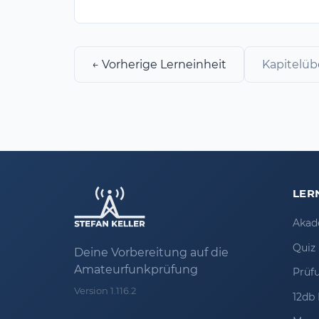
← Vorherige Lerneinheit
Kapitelüb
LER
Akad
Quiz
Deine Vorbereitung auf die
Amateurfunkprüfung
Prüf
Version 1.116.2
12db 