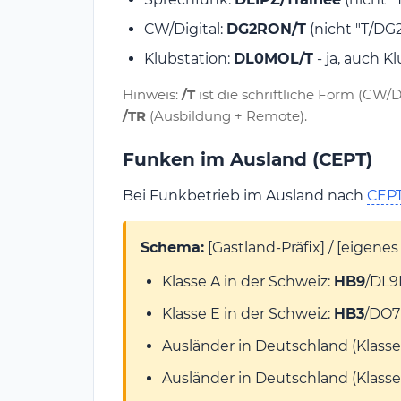
CW/Digital:
DG2RON/T
(nicht "T/DG
Klubstation:
DL0MOL/T
- ja, auch K
Hinweis:
/T
ist die schriftliche Form (CW/Di
/TR
(Ausbildung + Remote).
Funken im Ausland (CEPT)
Bei Funkbetrieb im Ausland nach
CEP
Schema:
[Gastland-Präfix] / [eigene
Klasse A in der Schweiz:
HB9
/DL9
Klasse E in der Schweiz:
HB3
/DO7
Ausländer in Deutschland (Klasse
Ausländer in Deutschland (Klasse