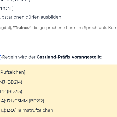
2RON")
lubstationen dürfen ausbilden!
gital),
"Trainee"
die gesprochene Form im Sprechfunk. Kom
T
-Regeln wird der
Gastland-Präfix vorangestellt
:
s Rufzeichen]
MJ (BD214)
PR (BD213)
 A):
DL
/G3MM (BD212)
 E):
DO
/Heimatrufzeichen