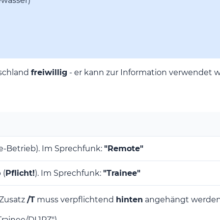
ewässer)
tschland
freiwillig
- er kann zur Information verwendet w
Betrieb). Im Sprechfunk:
"Remote"
 (
Pflicht!
). Im Sprechfunk:
"Trainee"
Zusatz
/T
muss verpflichtend
hinten
angehängt werden
Trainee/DL1PZ")