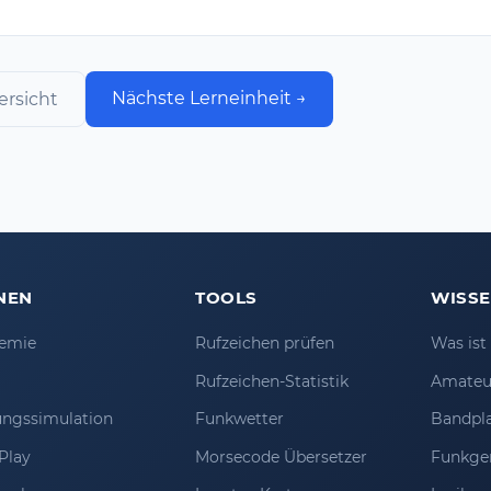
Nächste Lerneinheit →
ersicht
NEN
TOOLS
WISS
emie
Rufzeichen prüfen
Was is
Rufzeichen-Statistik
Amateu
ungssimulation
Funkwetter
Bandpl
Play
Morsecode Übersetzer
Funkge