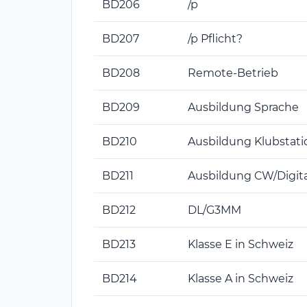
BD206
/p
BD207
/p Pflicht?
BD208
Remote-Betrieb
BD209
Ausbildung Sprache
BD210
Ausbildung Klubstati
BD211
Ausbildung CW/Digita
BD212
DL/G3MM
BD213
Klasse E in Schweiz
BD214
Klasse A in Schweiz