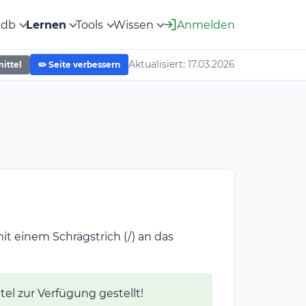
2db
Lernen
Tools
Wissen
Anmelden
Aktualisiert: 17.03.2026
mittel
✏️ Seite verbessern
t einem Schrägstrich (/) an das
ttel zur Verfügung gestellt!