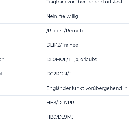
Tragbar / vorübergehend ortsfest
Nein, freiwillig
/R oder /Remote
DL1PZ/Trainee
on
DL0MOL/T - ja, erlaubt
l
DG2RON/T
Engländer funkt vorübergehend in 
HB3/DO7PR
HB9/DL9MJ