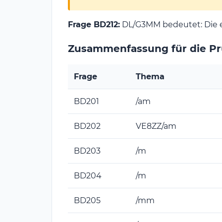
Frage BD212:
DL/G3MM bedeutet: Die 
Zusammenfassung für die P
Frage
Thema
BD201
/am
BD202
VE8ZZ/am
BD203
/m
BD204
/m
BD205
/mm