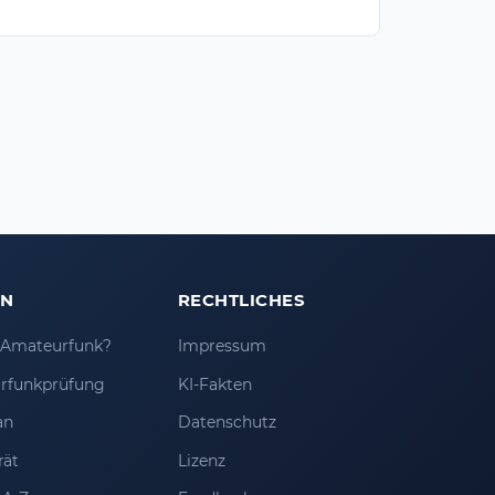
EN
RECHTLICHES
t Amateurfunk?
Impressum
rfunkprüfung
KI-Fakten
an
Datenschutz
rät
Lizenz