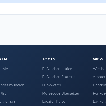
NEN
TOOLS
WISS
emie
Rufzeichen prüfen
Was is
Rufzeichen-Statistik
Amateu
ungssimulation
Funkwetter
Bandpl
Play
Morsecode Übersetzer
Funkge
en lernen
Locator-Karte
Lexikon