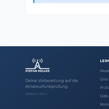
LER
Akad
Quiz
Deine Vorbereitung auf die
Amateurfunkprüfung
Prüf
Version 1.114.0
12db 
Mors