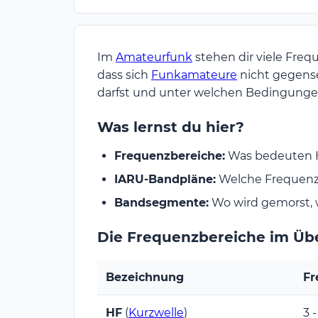
Im
Amateurfunk
stehen dir viele Freq
dass sich
Funkamateure
nicht gegense
darfst und unter welchen Bedingungen
Was lernst du hier?
Frequenzbereiche:
Was bedeuten H
IARU-Bandpläne:
Welche Frequenz 
Bandsegmente:
Wo wird gemorst, wo
Die Frequenzbereiche im Übe
Bezeichnung
Fr
HF
(
Kurzwelle
)
3 