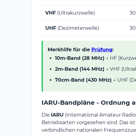
VHF
(Ultrakurzwelle)
30
UHF
(Dezimeterwelle)
30
Merkhilfe für die
Prüfung
:
10m-Band (28 MHz)
→ HF (Kurzwe
2m-Band (144 MHz)
→ VHF (Ultra
70cm-Band (430 MHz)
→ UHF (De
IARU-Bandpläne - Ordnung a
Die
IARU
(International Amateur Radio
Betriebsarten vorgesehen sind. Das ist
verbindlichen nationalen Frequenzzu