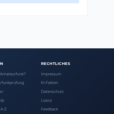
EN
RECHTLICHES
t Amateurfunk?
Impressum
rfunkprüfung
KI-Fakten
an
Datenschutz
rät
Lizenz
 A-Z
Feedback