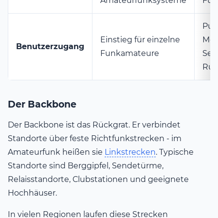
Amateurfunksysteme
Fun
Pun
Einstieg für einzelne
Meh
Benutzerzugang
Funkamateure
Sek
Run
Der Backbone
Der Backbone ist das Rückgrat. Er verbindet
Standorte über feste Richtfunkstrecken - im
Amateurfunk heißen sie
Linkstrecken
. Typische
Standorte sind Berggipfel, Sendetürme,
Relaisstandorte, Clubstationen und geeignete
Hochhäuser.
In vielen Regionen laufen diese Strecken