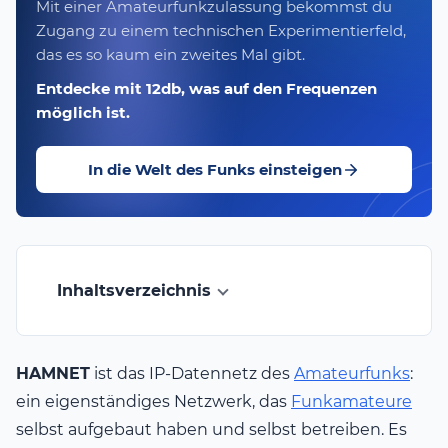
Mit einer Amateurfunkzulassung bekommst du
Zugang zu einem technischen Experimentierfeld,
das es so kaum ein zweites Mal gibt.
Entdecke mit 12db, was auf den Frequenzen
möglich ist.
In die Welt des Funks einsteigen
Inhaltsverzeichnis
HAMNET
ist das IP-Datennetz des
Amateurfunks
:
ein eigenständiges Netzwerk, das
Funkamateure
selbst aufgebaut haben und selbst betreiben. Es