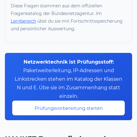
Diese Fragen stammen aus dem offiziellen
Fragenkatalog der Bundesnetzagentur. Im
Lernbereich
übst du sie mit Fortschrittsspeicherung
und persönlicher Auswertung.
Netzwerktechnik ist Prüfungsstoff:
Paketweiterleitung, IP-Adressen und
Linkstrecken stehen im Katalog der Klassen
N und E. Übe sie im Zusammenhang statt
einzeln.
Prüfungsvorbereitung starten