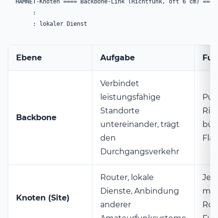
HAMNET-Knoten ==== Backbone-Link (Richtfunk, oft 6 cm) ==== 
     :                                                      
     : lokaler Dienst                                      
Ebene
Aufgabe
Fun
Verbindet
leistungsfähige
Pun
Standorte
Rich
Backbone
untereinander, trägt
bün
den
Fla
Durchgangsverkehr
Router, lokale
Je 
Dienste, Anbindung
min
Knoten (Site)
anderer
Rou