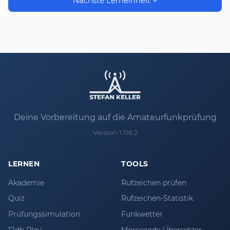
Nächste Lerneinheit →
Deine Vorbereitung auf die Amateurfunkprüfung
Version 1.116.2
LERNEN
TOOLS
Akademie
Rufzeichen prüfen
Quiz
Rufzeichen-Statistik
Prüfungssimulation
Funkwetter
12db Play
Morsecode Übersetzer