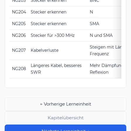
NG203
Stecker erkennen
BNC
NG204
Stecker erkennen
N
NG205
Stecker erkennen
SMA
NG206
Stecker für >300 MHz
N und SMA
Steigen mit Länge 
NG207
Kabelverluste
Frequenz
Längeres Kabel, besseres
Mehr Dämpfung, we
NG208
SWR
Reflexion
← Vorherige Lerneinheit
Kapitelübersicht