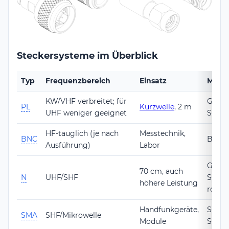
Steckersysteme im Überblick
Typ
Frequenzbereich
Einsatz
Merk
KW/VHF verbreitet; für
Groß,
PL
Kurzwelle
, 2 m
UHF weniger geeignet
Schra
HF-tauglich (je nach
Messtechnik,
BNC
Bajone
Ausführung)
Labor
Groß,
70 cm, auch
N
UHF/SHF
Schra
höhere Leistung
robus
Handfunkgeräte,
Sehr k
SMA
SHF/Mikrowelle
Module
Schra