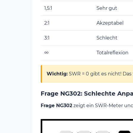
1,5:1
Sehr gut
2:1
Akzeptabel
3:1
Schlecht
∞
Totalreflexion
Wichtig:
SWR = 0 gibt es nicht! Das
Frage NG302: Schlechte Anp
Frage NG302
zeigt ein SWR-Meter und 