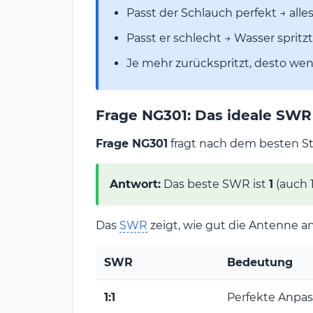
Passt der Schlauch perfekt → alle
Passt er schlecht → Wasser spritz
Je mehr zurückspritzt, desto w
Frage NG301: Das ideale SWR
Frage NG301
fragt nach dem besten St
Antwort:
Das beste SWR ist
1
(auch 1
Das
SWR
zeigt, wie gut die Antenne an
SWR
Bedeutung
1:1
Perfekte Anpa