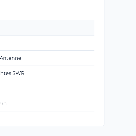
 Antenne
öhtes SWR
ern