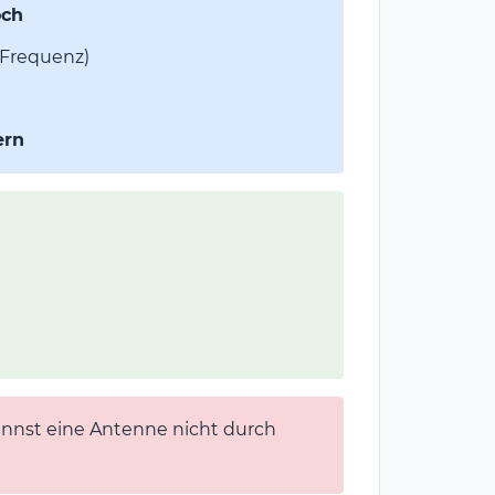
och
 Frequenz)
ern
annst eine Antenne nicht durch