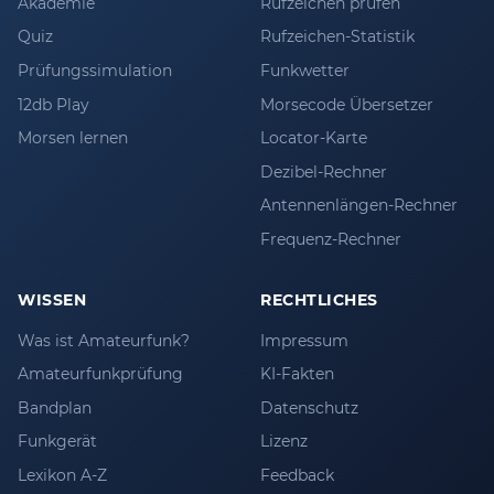
Akademie
Rufzeichen prüfen
Quiz
Rufzeichen-Statistik
Prüfungssimulation
Funkwetter
12db Play
Morsecode Übersetzer
Morsen lernen
Locator-Karte
Dezibel-Rechner
Antennenlängen-Rechner
Frequenz-Rechner
WISSEN
RECHTLICHES
Was ist Amateurfunk?
Impressum
Amateurfunkprüfung
KI-Fakten
Bandplan
Datenschutz
Funkgerät
Lizenz
Lexikon A-Z
Feedback