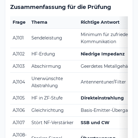
Zusammenfassung für die Prüfung
Frage
Thema
Richtige Antwort
Minimum für zufriedenste
AJ101
Sendeleistung
Kommunikation
AJ102
HF-Erdung
Niedrige Impedanz
AJ103
Abschirmung
Geerdetes Metallgehäuse
Unerwünschte
AJ104
Antennentuner/Filter
Abstrahlung
AJ105
HF in ZF-Stufe
Direkteinstrahlung
AJ106
Gleichrichtung
Basis-Emitter-Übergang
AJ107
Stört NF-Verstärker
SSB und CW
AJ108-