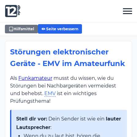
Hilfsmittel
✏️ Seite verbessern
Störungen elektronischer
Geräte - EMV im Amateurfunk
Als
Funkamateur
musst du wissen, wie du
Störungen bei Nachbargeräten vermeidest
und behebst.
EMV
ist ein wichtiges
Prüfungsthema!
Stell dir vor:
Dein Sender ist wie ein
lauter
Lautsprecher
:
Wenn du zu laut bist, hören die