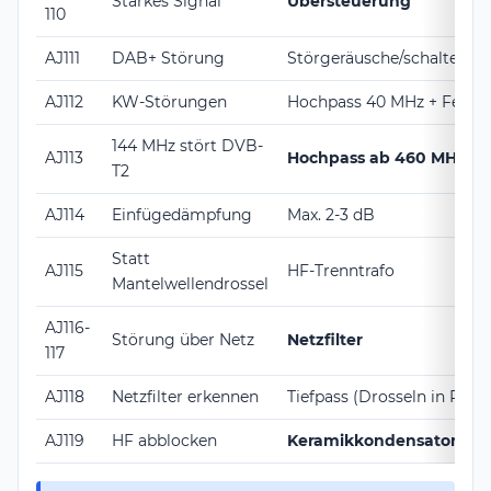
Starkes Signal
Übersteuerung
110
AJ111
DAB+ Störung
Störgeräusche/schaltet 
AJ112
KW-Störungen
Hochpass 40 MHz + Ferrit
144 MHz stört DVB-
AJ113
Hochpass ab 460 MHz
T2
AJ114
Einfügedämpfung
Max. 2-3 dB
Statt
AJ115
HF-Trenntrafo
Mantelwellendrossel
AJ116-
Störung über Netz
Netzfilter
117
AJ118
Netzfilter erkennen
Tiefpass (Drosseln in Reihe,
AJ119
HF abblocken
Keramikkondensatoren