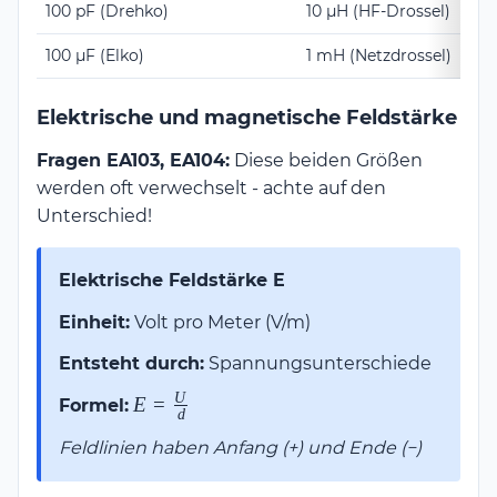
100 pF (Drehko)
10 μH (HF-Drossel)
100 μF (Elko)
1 mH (Netzdrossel)
Elektrische und magnetische Feldstärke
Fragen EA103, EA104:
Diese beiden Größen
werden oft verwechselt - achte auf den
Unterschied!
Elektrische Feldstärke E
Einheit:
Volt pro Meter (V/m)
Entsteht durch:
Spannungsunterschiede
U
E =
E
=
Formel:
d
\frac{U}
Feldlinien haben Anfang (+) und Ende (−)
{d}