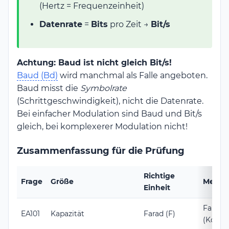
(Hertz = Frequenzeinheit)
Datenrate
=
Bits
pro Zeit →
Bit/s
Achtung: Baud ist nicht gleich Bit/s!
Baud (Bd)
wird manchmal als Falle angeboten.
Baud misst die
Symbolrate
(Schrittgeschwindigkeit), nicht die Datenrate.
Bei einfacher Modulation sind Baud und Bit/s
gleich, bei komplexerer Modulation nicht!
Zusammenfassung für die Prüfung
Richtige
Frage
Größe
Merkhi
Einheit
Farad 
EA101
Kapazität
Farad (F)
(Konde