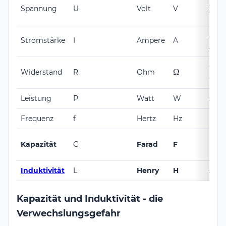
Ales
Spannung
U
Volt
V
Volt
Andr
Stromstärke
I
Ampere
A
Amp
Geo
\Omega
Ω
Widerstand
R
Ohm
Oh
Leistung
P
Watt
W
Jame
Frequenz
f
Hertz
Hz
Hein
Mich
Kapazität
C
Farad
F
Fara
Induktivität
L
Henry
H
Jose
Kapazität und Induktivität - die
Verwechslungsgefahr