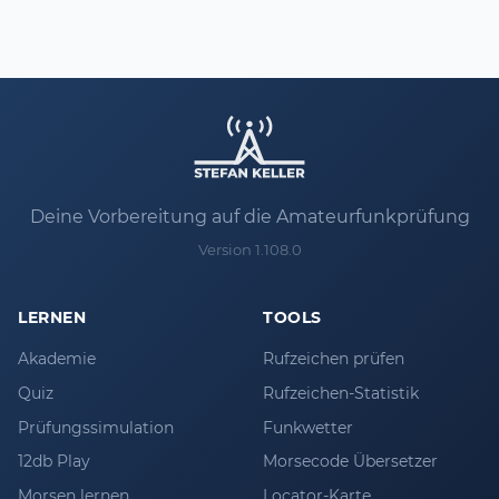
Deine Vorbereitung auf die Amateurfunkprüfung
Version 1.108.0
LERNEN
TOOLS
Akademie
Rufzeichen prüfen
Quiz
Rufzeichen-Statistik
Prüfungssimulation
Funkwetter
12db Play
Morsecode Übersetzer
Morsen lernen
Locator-Karte