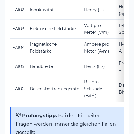
Henry →
EA102
Induktivität
Henry (H)
(Spule)
Volt pro
E-Feld 
EA103
Elektrische Feldstärke
Meter (V/m)
Spannu
Magnetische
Ampere pro
H-Feld
EA104
Feldstärke
Meter (A/m)
A
Freque
EA105
Bandbreite
Hertz (Hz)
→ Hz
Bit pro
Daten
EA106
Datenübertragungsrate
Sekunde
Bit/s
(Bit/s)
💡 Prüfungstipp:
Bei den Einheiten-
Fragen werden immer die gleichen Fallen
gestellt: