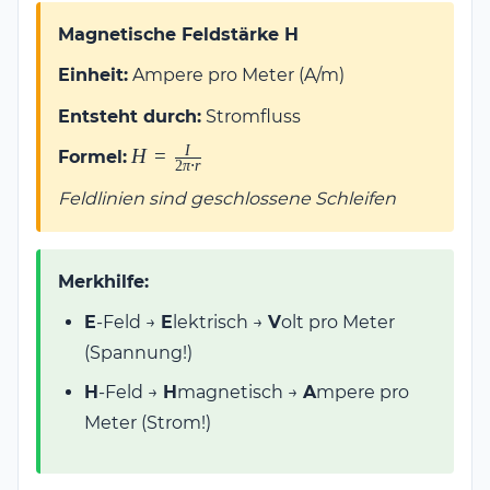
Magnetische Feldstärke H
Einheit:
Ampere pro Meter (A/m)
Entsteht durch:
Stromfluss
I
H =
H
=
Formel:
2
π
⋅
r
\frac{I}
Feldlinien sind geschlossene Schleifen
{2\pi
\cdot
r}
Merkhilfe:
E
-Feld →
E
lektrisch →
V
olt pro Meter
(Spannung!)
H
-Feld →
H
magnetisch →
A
mpere pro
Meter (Strom!)