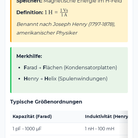
Speichert:
Magnetische Energie im H-Feld
1
Vs
1\,\text{H} =
1
H
=
Definition:
1
A
\frac{1\,\text{Vs}}
Benannt nach Joseph Henry (1797-1878),
{1\,\text{A}}
amerikanischer Physiker
Merkhilfe:
F
arad →
F
lächen (Kondensatorplatten)
H
enry →
H
elix (Spulenwindungen)
Typische Größenordnungen
Kapazität (Farad)
Induktivität (Henry)
1 pF - 1000 μF
1 nH - 100 mH