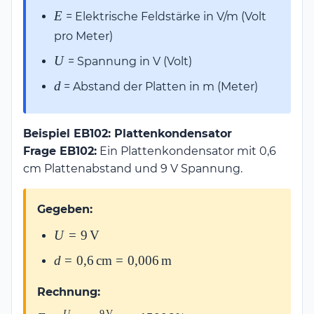
\frac{U}
E
E
= Elektrische Feldstärke in V/m (Volt
{d}
pro Meter)
U
U
= Spannung in V (Volt)
d
d
= Abstand der Platten in m (Meter)
Beispiel EB102: Plattenkondensator
Frage EB102:
Ein Plattenkondensator mit 0,6
cm Plattenabstand und 9 V Spannung.
Gegeben:
U =
U
=
9
V
9\,\text{V}
d =
d
=
0
,
6
cm
=
0
,
006
m
0{,}6\,\text{cm}
=
Rechnung:
0{,}006\,\text{m}
U
9
V