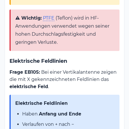
E_d \cdot d =
400\,\frac{\text{kV}}
{\text{cm}} \cdot
⚠️ Wichtig:
PTFE
(Teflon) wird in HF-
0{,}015\,\text{cm} =
Anwendungen verwendet wegen seiner
\mathbf{6\,\text{kV}}
hohen Durchschlagsfestigkeit und
geringen Verluste.
Elektrische Feldlinien
Frage EB105:
Bei einer Vertikalantenne zeigen
die mit X gekennzeichneten Feldlinien das
elektrische Feld
.
Elektrische Feldlinien
Haben
Anfang und Ende
Verlaufen von + nach −