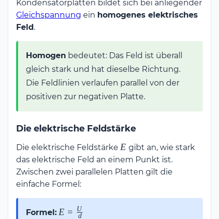
Kondensatorplatten bildet sich bei anliegender
Gleichspannung
ein
homogenes elektrisches
Feld
.
Homogen
bedeutet: Das Feld ist überall
gleich stark und hat dieselbe Richtung.
Die Feldlinien verlaufen parallel von der
positiven zur negativen Platte.
Die elektrische Feldstärke
E
E
Die elektrische Feldstärke
gibt an, wie stark
das elektrische Feld an einem Punkt ist.
Zwischen zwei parallelen Platten gilt die
einfache Formel:
U
E =
E
=
Formel:
d