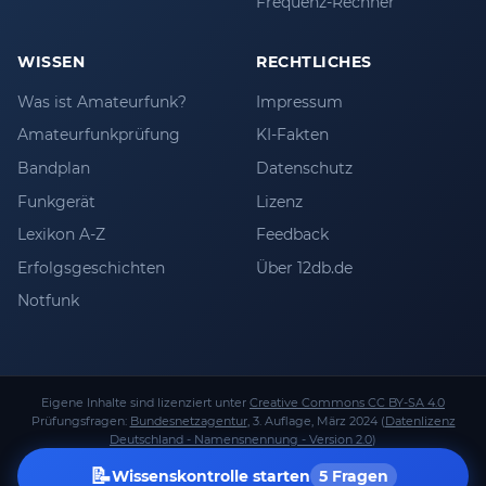
Frequenz-Rechner
WISSEN
RECHTLICHES
Was ist Amateurfunk?
Impressum
Amateurfunkprüfung
KI-Fakten
Bandplan
Datenschutz
Funkgerät
Lizenz
Lexikon A-Z
Feedback
Erfolgsgeschichten
Über 12db.de
Notfunk
Eigene Inhalte sind lizenziert unter
Creative Commons CC BY-SA 4.0
Prüfungsfragen:
Bundesnetzagentur
, 3. Auflage, März 2024 (
Datenlizenz
Deutschland - Namensnennung - Version 2.0
)
Unabhängig betrieben von
Stefan Keller
(
DL1AO
). Keine Verbindung zur
📝
Wissenskontrolle starten
5 Fragen
Bundesnetzagentur.