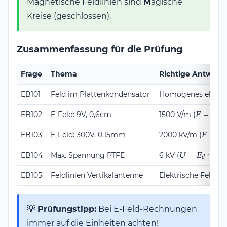
Magnetische Feldlinien sind
M
agische
Kreise (geschlossen).
Zusammenfassung für die Prüfung
Frage
Thema
Richtige Antwort
EB101
Feld im Plattenkondensator
Homogenes elektri
E =
E
=
U
/
d
EB102
E-Feld: 9V, 0,6cm
1500 V/m (
U/d
E =
E
=
U
/
EB103
E-Feld: 300V, 0,15mm
2000 kV/m (
U/d
U =
U
=
E
⋅
d
EB104
Max. Spannung PTFE
6 kV (
)
d
E_d
\cdot
EB105
Feldlinien Vertikalantenne
Elektrische Feldlin
d
💡 Prüfungstipp:
Bei E-Feld-Rechnungen
immer auf die Einheiten achten!