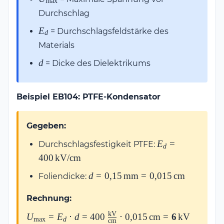
max
Durchschlag
E_d
E
= Durchschlagsfeldstärke des
d
Materials
d
d
= Dicke des Dielektrikums
Beispiel EB104: PTFE-Kondensator
Gegeben:
E_d =
E
=
Durchschlagsfestigkeit PTFE:
d
400\,\text{kV/c
400
kV/cm
d =
d
=
0
,
15
mm
=
0
,
015
cm
Foliendicke:
0{,}15\,\text{mm}
=
Rechnung:
0{,}015\,\text{cm}
kV
U_{\text{max}} =
U
=
E
⋅
d
=
400
⋅
0
,
015
cm
=
6
kV
max
d
cm