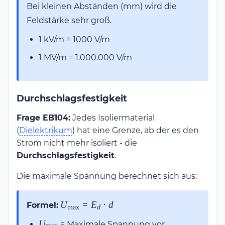
Bei kleinen Abständen (mm) wird die
Feldstärke sehr groß.
1 kV/m = 1000 V/m
1 MV/m = 1.000.000 V/m
Durchschlagsfestigkeit
Frage EB104:
Jedes Isoliermaterial
(
Dielektrikum
) hat eine Grenze, ab der es den
Strom nicht mehr isoliert - die
Durchschlagsfestigkeit
.
Die maximale Spannung berechnet sich aus:
U_{\text{max}}
U
=
E
⋅
d
Formel:
max
d
= E_d \cdot d
U_{\text{max}}
U
= Maximale Spannung vor