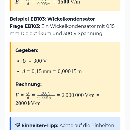
E = \frac{U}{d} =
E
=
=
=
1500
V/m
d
0
,
006
m
\frac{9\,\text{V}}
{0{,}006\,\text{m}} =
Beispiel EB103: Wickelkondensator
\mathbf{1500\,\text{V/m}}
Frage EB103:
Ein Wickelkondensator mit 0,15
mm Dielektrikum und 300 V Spannung.
Gegeben:
U =
U
=
300
V
300\,\text{V}
d =
d
=
0
,
15
mm
=
0
,
00015
m
0{,}15\,\text{mm}
=
Rechnung:
0{,}00015\,\text{m}
U
300
V
E = \frac{U}{d} =
E
=
=
=
2
000
000
V/m
=
d
0
,
00015
m
\frac{300\,\text{V}}
2000
kV/m
{0{,}00015\,\text{m}} =
2\,000\,000\,\text{V/m} =
\mathbf{2000\,\text{kV/m}}
💡 Einheiten-Tipp:
Achte auf die Einheiten!