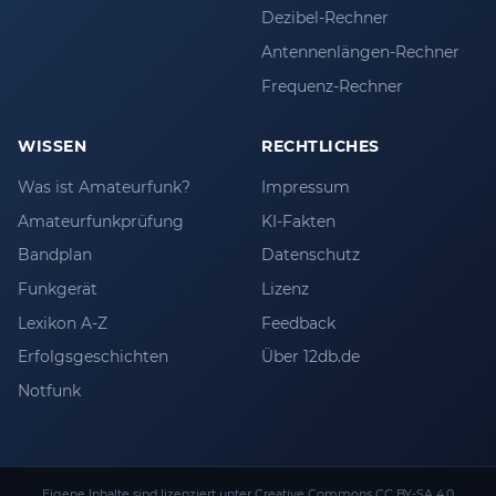
Dezibel-Rechner
Antennenlängen-Rechner
Frequenz-Rechner
WISSEN
RECHTLICHES
Was ist Amateurfunk?
Impressum
Amateurfunkprüfung
KI-Fakten
Bandplan
Datenschutz
Funkgerät
Lizenz
Lexikon A-Z
Feedback
Erfolgsgeschichten
Über 12db.de
Notfunk
Eigene Inhalte sind lizenziert unter
Creative Commons CC BY-SA 4.0