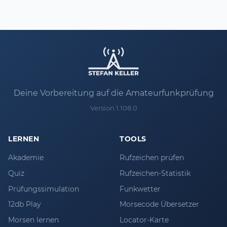
Deine Vorbereitung auf die Amateurfunkprüfung
Version 1.108.0
LERNEN
TOOLS
Akademie
Rufzeichen prüfen
Quiz
Rufzeichen-Statistik
Prüfungssimulation
Funkwetter
12db Play
Morsecode Übersetzer
Morsen lernen
Locator-Karte