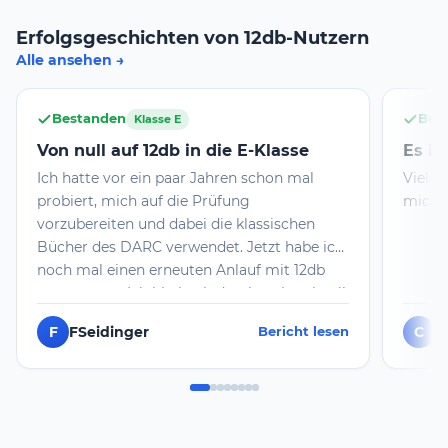
Erfolgsgeschichten von 12db-Nutzern
Alle ansehen
Bestanden
Bes
Klasse E
Von null auf 12db in die E-Klasse
Es is
Ich hatte vor ein paar Jahren schon mal
Vielen
probiert, mich auf die Prüfung
mich s
vorzubereiten und dabei die klassischen
Bücher des DARC verwendet. Jetzt habe ich
noch mal einen erneuten Anlauf mit 12db
genommen. Ich bin beeindruckt, wie schnell
ich dabei die Materie aufnehmen konnte
F
FSeidinger
C
c
Bericht lesen
und wie der Aufbau aus Akademie, Quiz und
Prüfungssituationen dabei helfen. Heute
habe ich die Prüfung zur E-Klasse
erfolgreich abgelegt. Vielen Dank 12db