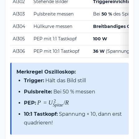
AI302
Stehende Bilder
Triggereinrichtung
AI303
Pulsbreite messen
Bei
50 %
des Spitzen
AI304
Hüllkurve messen
Breitbandiges Oszil
AI305
PEP mit 1:1 Tastkopf
100 W
AI306
PEP mit 10:1 Tastkopf
36 W
(Spannung × 10
Merkregel Oszilloskop:
Trigger:
Hält das Bild still
Pulsbreite:
Bei 50 % messen
2
P =
P
=
U
/
R
PEP:
Sp
i
t
ze
U_{Spitze}^2
10:1 Tastkopf:
Spannung × 10, dann erst
/ R
quadrieren!