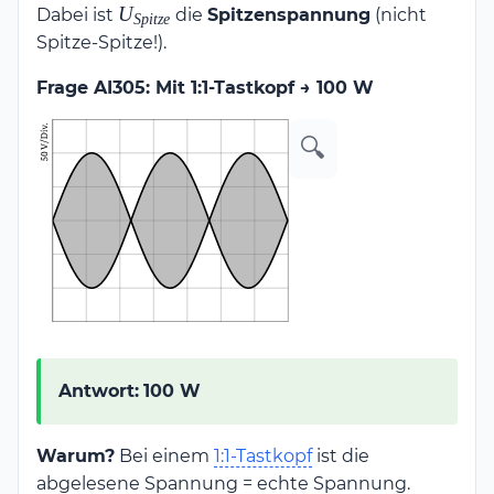
U_{Spitze}
U
Dabei ist
die
Spitzenspannung
(nicht
\frac{U_{Spitze}^2}
Sp
i
t
ze
{50\,\Omega}
Spitze-Spitze!).
Frage AI305: Mit 1:1-Tastkopf → 100 W
🔍
Antwort:
100 W
Warum?
Bei einem
1:1-Tastkopf
ist die
abgelesene Spannung = echte Spannung.