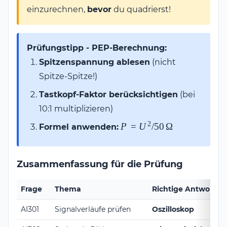
einzurechnen,
bevor
du quadrierst!
Prüfungstipp - PEP-Berechnung:
Spitzenspannung ablesen
(nicht
Spitze-Spitze!)
Tastkopf-Faktor berücksichtigen
(bei
10:1 multiplizieren)
2
P = U^2 /
P
=
U
/50
Ω
Formel anwenden:
50\,\Omega
Zusammenfassung für die Prüfung
Frage
Thema
Richtige Antwort / 
AI301
Signalverläufe prüfen
Oszilloskop