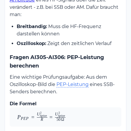
verändert - z.B. bei SSB oder AM. Dafür braucht
man:
Breitbandig:
Muss die HF-Frequenz
darstellen können
Oszilloskop:
Zeigt den zeitlichen Verlauf
Fragen AI305-AI306: PEP-Leistung
berechnen
Eine wichtige Prüfungsaufgabe: Aus dem
Oszilloskop-Bild die
PEP-Leistung
eines SSB-
Senders berechnen.
Die Formel
2
2
U
U
P_{PEP} = 
P
=
=
Sp
i
t
ze
Sp
i
t
ze
PEP
R
50
Ω
\frac{U_{Spitze}^2}
{R} = 