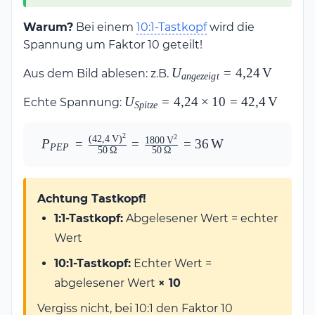
Warum?
Bei einem
10:1-Tastkopf
wird die
Spannung um Faktor 10 geteilt!
U_{angezeigt}
U
=
4
,
24
V
Aus dem Bild ablesen: z.B.
an
g
eze
i
g
t
=
U_{Spitze} =
U
=
4
,
24
×
10
=
42
,
4
V
Echte Spannung:
4{,}24\,\text{V}
Sp
i
t
ze
4{,}24 \times 10
=
2
2
(
42
,
4
V
)
P_{PEP} = 
1800
V
P
=
=
=
36
W
PEP
42{,}4\,\text{V}
50
Ω
50
Ω
\frac{(42{,}4\,\text{V})^2}
{50\,\Omega} = 
\frac{1800\,\text{V}^2}
Achtung Tastkopf!
{50\,\Omega} = 
1:1-Tastkopf:
Abgelesener Wert = echter
36\,\text{W}
Wert
10:1-Tastkopf:
Echter Wert =
abgelesener Wert
× 10
Vergiss nicht, bei 10:1 den Faktor 10