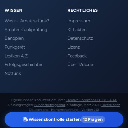
WISSEN
RECHTLICHES
Was ist Amateurfunk?
Impressum
Amateurfunkprüfung
KI-Fakten
Bandplan
Datenschutz
Funkgerät
Lizenz
Lexikon A-Z
Feedback
Erfolgsgeschichten
Über 12db.de
Notfunk
Eigene Inhalte sind lizenziert unter
Creative Commons CC BY-SA 4.0
Prüfungsfragen:
Bundesnetzagentur
, 3. Auflage, März 2024 (
Datenlizenz
Deutschland - Namensnennung - Version 2.0
)
Unabhängig betrieben von
Stefan Keller
(
DL1AO
). Keine Verbindung zur
📝
Wissenskontrolle starten
12 Fragen
Bundesnetzagentur.
Alle Angaben ohne Gewähr · Keine Rechtsberatung ·
Haftungsausschluss