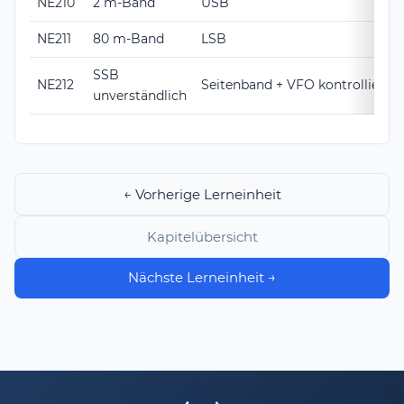
NE210
2 m-Band
USB
NE211
80 m-Band
LSB
SSB
NE212
Seitenband + VFO kontrollieren
unverständlich
← Vorherige Lerneinheit
Kapitelübersicht
Nächste Lerneinheit →