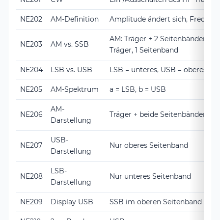
NE202
AM-Definition
Amplitude ändert sich, Frequen
AM: Träger + 2 Seitenbänder; SS
NE203
AM vs. SSB
Träger, 1 Seitenband
NE204
LSB vs. USB
LSB = unteres, USB = oberes Se
NE205
AM-Spektrum
a = LSB, b = USB
AM-
NE206
Träger + beide Seitenbänder
Darstellung
USB-
NE207
Nur oberes Seitenband
Darstellung
LSB-
NE208
Nur unteres Seitenband
Darstellung
NE209
Display USB
SSB im oberen Seitenband