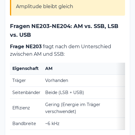
Amplitude bleibt gleich
Fragen NE203-NE204: AM vs. SSB, LSB
vs. USB
Frage NE203
fragt nach dem Unterschied
zwischen AM und SSB:
Eigenschaft
AM
S
Träger
Vorhanden
U
Seitenbänder
Beide (LSB + USB)
N
Gering (Energie im Träger
Effizienz
H
verschwendet)
Bandbreite
~6 kHz
~