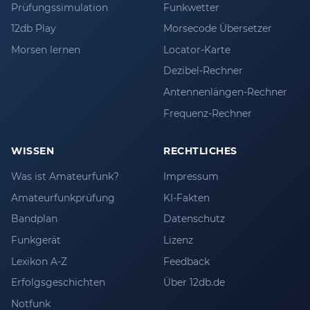
Prüfungssimulation
Funkwetter
12db Play
Morsecode Übersetzer
Morsen lernen
Locator-Karte
Dezibel-Rechner
Antennenlängen-Rechner
Frequenz-Rechner
WISSEN
RECHTLICHES
Was ist Amateurfunk?
Impressum
Amateurfunkprüfung
KI-Fakten
Bandplan
Datenschutz
Funkgerät
Lizenz
Lexikon A-Z
Feedback
Erfolgsgeschichten
Über 12db.de
Notfunk