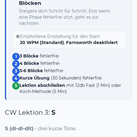
Blöcken
Steigere dich Schritt für Schritt. Erst wenn
eine Phase fehlerfrei sitzt, geht es zur
nächsten.
⚙️
Empfohlene Einstellung für den Start:
20 WPM (Standard)
,
Farnsworth deaktiviert
3 Blöcke
fehlerfrei
1
4 Blöcke
fehlerfrei
2
5-6 Blöcke
fehlerfrei
3
Kurze Übung
(30 Sekunden) fehlerfrei
4
Lektion abschließen
mit 12db Fast (1 Min) oder
5
Koch-Methode (5 Min)
CW Lektion 3:
S
S (di-di-dit)
- drei kurze Töne.