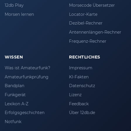
12db Play
Morsecode Übersetzer
Morsen lernen
Locator-Karte
Dezibel-Rechner
Antennenlängen-Rechner
Frequenz-Rechner
WISSEN
RECHTLICHES
Was ist Amateurfunk?
Impressum
Amateurfunkprüfung
KI-Fakten
Bandplan
Datenschutz
Funkgerät
Lizenz
Lexikon A-Z
Feedback
Erfolgsgeschichten
Über 12db.de
Notfunk