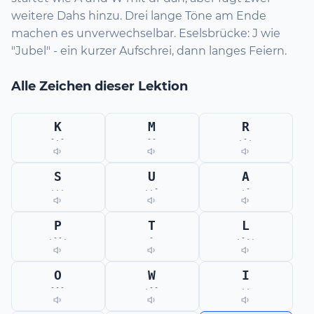
weitere Dahs hinzu. Drei lange Töne am Ende
machen es unverwechselbar. Eselsbrücke: J wie
"Jubel" - ein kurzer Aufschrei, dann langes Feiern.
Alle Zeichen dieser Lektion
K
M
R
-.-
--
.-.
S
U
A
...
..-
.-
P
T
L
.--.
-
.-..
O
W
I
---
.--
..