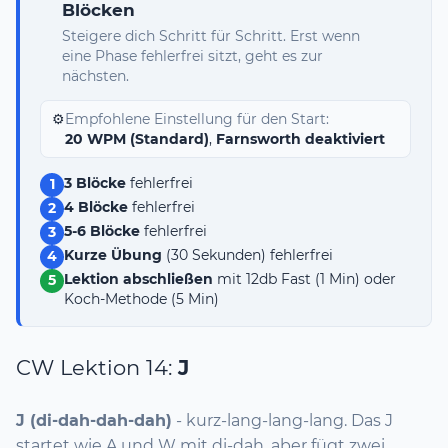
Blöcken
Steigere dich Schritt für Schritt. Erst wenn
eine Phase fehlerfrei sitzt, geht es zur
nächsten.
⚙️
Empfohlene Einstellung für den Start:
20 WPM (Standard)
,
Farnsworth deaktiviert
3 Blöcke
fehlerfrei
1
4 Blöcke
fehlerfrei
2
5-6 Blöcke
fehlerfrei
3
Kurze Übung
(30 Sekunden) fehlerfrei
4
Lektion abschließen
mit 12db Fast (1 Min) oder
5
Koch-Methode (5 Min)
CW Lektion 14:
J
J (di-dah-dah-dah)
- kurz-lang-lang-lang. Das J
startet wie A und W mit di-dah, aber fügt zwei