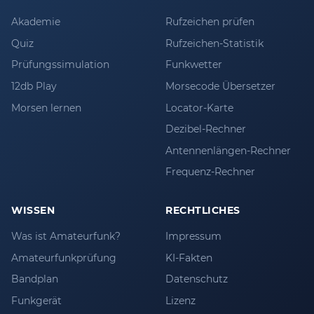
Akademie
Rufzeichen prüfen
Quiz
Rufzeichen-Statistik
Prüfungssimulation
Funkwetter
12db Play
Morsecode Übersetzer
Morsen lernen
Locator-Karte
Dezibel-Rechner
Antennenlängen-Rechner
Frequenz-Rechner
WISSEN
RECHTLICHES
Was ist Amateurfunk?
Impressum
Amateurfunkprüfung
KI-Fakten
Bandplan
Datenschutz
Funkgerät
Lizenz