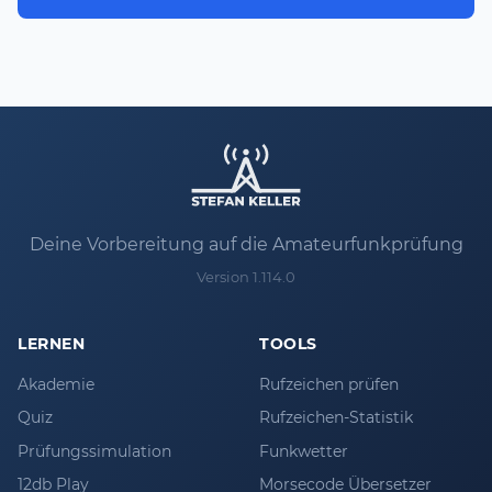
Deine Vorbereitung auf die Amateurfunkprüfung
Version 1.114.0
LERNEN
TOOLS
Akademie
Rufzeichen prüfen
Quiz
Rufzeichen-Statistik
Prüfungssimulation
Funkwetter
12db Play
Morsecode Übersetzer