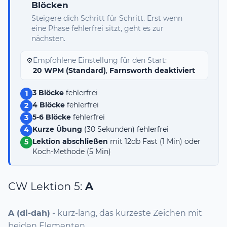
Blöcken
Steigere dich Schritt für Schritt. Erst wenn
eine Phase fehlerfrei sitzt, geht es zur
nächsten.
⚙️
Empfohlene Einstellung für den Start:
20 WPM (Standard)
,
Farnsworth deaktiviert
3 Blöcke
fehlerfrei
1
4 Blöcke
fehlerfrei
2
5-6 Blöcke
fehlerfrei
3
Kurze Übung
(30 Sekunden) fehlerfrei
4
Lektion abschließen
mit 12db Fast (1 Min) oder
5
Koch-Methode (5 Min)
CW Lektion 5:
A
A (di-dah)
- kurz-lang, das kürzeste Zeichen mit
beiden Elementen.