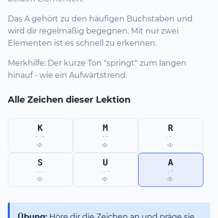
Das A gehört zu den häufigen Buchstaben und
wird dir regelmäßig begegnen. Mit nur zwei
Elementen ist es schnell zu erkennen.
Merkhilfe: Der kurze Ton "springt" zum langen
hinauf - wie ein Aufwärtstrend.
Alle Zeichen dieser Lektion
K
M
R
-.-
--
.-.
S
U
A
...
..-
.-
Übung:
Höre dir die Zeichen an und präge sie