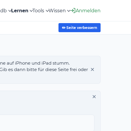
2db
Lernen
Tools
Wissen
Anmelden
✏️ Seite verbessern
-Töne auf iPhone und iPad stumm.
×
 es dann bitte für diese Seite frei oder
×