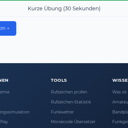
Kurze Übung (30 Sekunden)
on →
NEN
TOOLS
WISS
emie
Rufzeichen prüfen
Was is
Rufzeichen-Statistik
Amateu
ungssimulation
Funkwetter
Bandpl
Play
Morsecode Übersetzer
Funkge