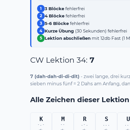
3 Blöcke
fehlerfrei
1
4 Blöcke
fehlerfrei
2
5-6 Blöcke
fehlerfrei
3
Kurze Übung
(30 Sekunden) fehlerfrei
4
Lektion abschließen
mit 12db Fast (1 
5
CW Lektion 34:
7
7 (dah-dah-di-di-dit)
- zwei lange, drei kur
sieben minus fünf = 2 Dahs am Anfang, dann
Alle Zeichen dieser Lektion
K
M
R
S
U
-.-
--
.-.
...
..