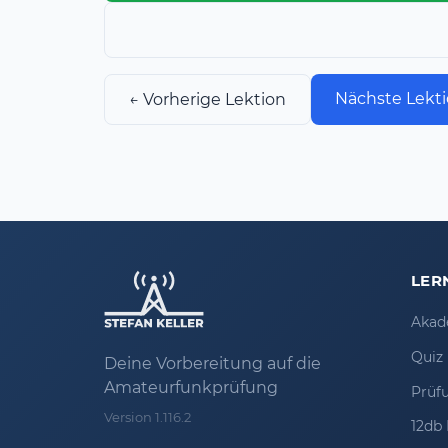
Nächste Lekti
← Vorherige Lektion
LER
Akad
Quiz
Deine Vorbereitung auf die
Amateurfunkprüfung
Prüf
Version 1.116.2
12db 