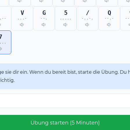
,
V
G
5
/
Q
.--
...-
--.
.....
-..-.
--.-
--
7
...
 sie dir ein. Wenn du bereit bist, starte die Übung. Du 
ichtig.
Übung starten (5 Minuten)