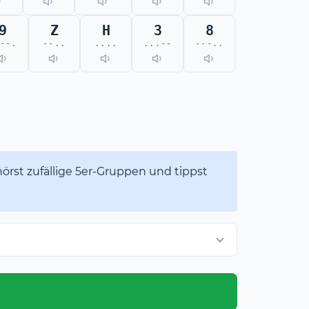
9
Z
H
3
8
--.
--..
....
...--
---..
hörst zufällige 5er-Gruppen und tippst