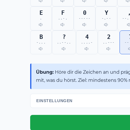
E
F
0
Y
.
..-.
-----
-.--
--.
B
?
4
2
-...
..--..
....-
..---
--
Übung:
Höre dir die Zeichen an und präge
mit, was du hörst. Ziel: mindestens 90% r
EINSTELLUNGEN