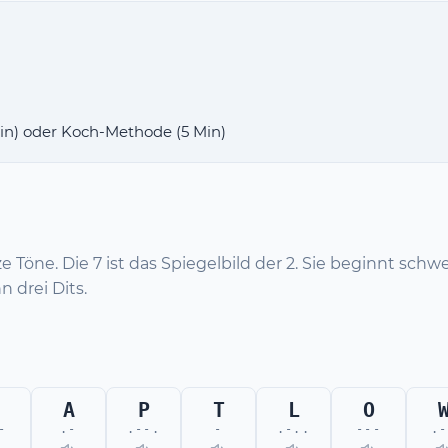
Min) oder Koch-Methode (5 Min)
ze Töne. Die 7 ist das Spiegelbild der 2. Sie beginnt sch
 drei Dits.
A
P
T
L
O
-
.-
.--.
-
.-..
---
.-