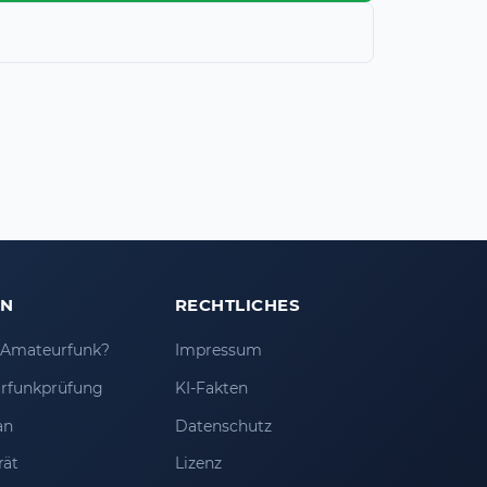
EN
RECHTLICHES
t Amateurfunk?
Impressum
rfunkprüfung
KI-Fakten
an
Datenschutz
rät
Lizenz