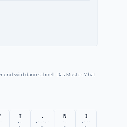
wer und wird dann schnell. Das Muster: 7 hat
W
I
.
N
J
-
..
.-.-.-
-.
.---